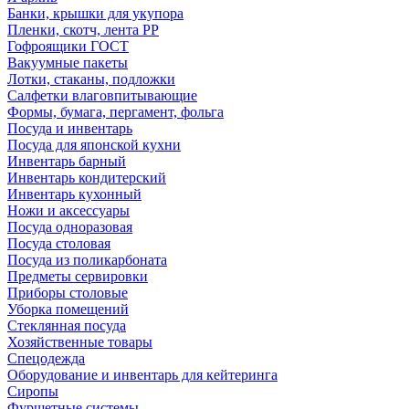
Банки, крышки для укупора
Пленки, скотч, лента РР
Гофроящики ГОСТ
Вакуумные пакеты
Лотки, стаканы, подложки
Салфетки влаговпитывающие
Формы, бумага, пергамент, фольга
Посуда и инвентарь
Посуда для японской кухни
Инвентарь барный
Инвентарь кондитерский
Инвентарь кухонный
Ножи и аксессуары
Посуда одноразовая
Посуда столовая
Посуда из поликарбоната
Предметы сервировки
Приборы столовые
Уборка помещений
Стеклянная посуда
Хозяйственные товары
Спецодежда
Оборудование и инвентарь для кейтеринга
Сиропы
Фуршетные системы