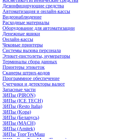
Косметико-гигиенические средства
Дезинфицирующие средства
Автоматизация и онлайн-кассы
Видеонаблюдение
Расходные материалы
Оборудование для автоматизации
Денежные ящики
Онлайн-кассы
Чековые принтеры
Системы вызова персонала
Этикет-пистолеты, нумераторы
Терминалы сбора данных
Принтеры этикеток
Сканеры штрих-кодов
Программное обеспечение
Счетчики и детекторы валют
Запасные части
ЗИПы (PIRON)
ЗИПы (ICE TECH)
ЗИПы (Resto Italia)
ЗИПы (Kopa)
ЗИПы (Беларусь)
ЗИПы (MACH)
ЗИПы (Amitek)
ЗИПы ТоргТехМаш