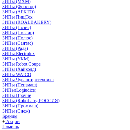
ЗИПы (МХМ)
ЗИПы (Фростор)
ЗИПы (АРКТО)
ЗИПы ПищТех
ЗИПы (ROALBAKERY)
ЗИПы (Позис)
ЗИПы (Полаир)
ЗИПы (Полюс)
ЗИПы (Сантас)
ЗИПы (Рада)
ЗИПы Electrolux
ЗИПы (УКМ)
ЗИПы Robot Coupe
ЗИПы (Хайколд)
ЗИПы WAICO
ЗИПы Чувашторгтехника
ЗИПы (Пензмаш)
ЗИПы(Logiudice)
ЗИПы Прочие
ЗИПы (RoboLabs, РОССИЯ)
ЗИПы (Проммаш)
ЗИПы (Снеж)
Бренды
Акции
Помощь