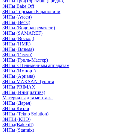
ЗИПы ГродТоргМаш (Гродно)
ЗИПы Bake Off
ЗИПы Торгмаш Барановичи
ЗИПы (Атеси)
ЗИПы (Весы)
ЗИПы (Водонагреватели)
ЗИПы (SAMAREF)
ЗИПы (Восход)
ЗИПы (HMR)
ЗИПы (Вязьма)
ЗИПы (Гамма)
ЗИПы (Гриль-Мастер)
ЗИПы к Пельменным аппаратам
ЗИПы (Импорт)
ЗИПы (Ариада)
ЗИПы MAKSAN Турция
ЗИПы PRIMAX
ЗИПы (Инициатива)
Материалы для монтажа
ЗИПы (Дарья)
ЗИПы Китай
ЗИПы (Tekno Solution)
ЗИПЫ (КНЭ)
ЗИПы(Bakeoff)
ЗИПы (Starmix)