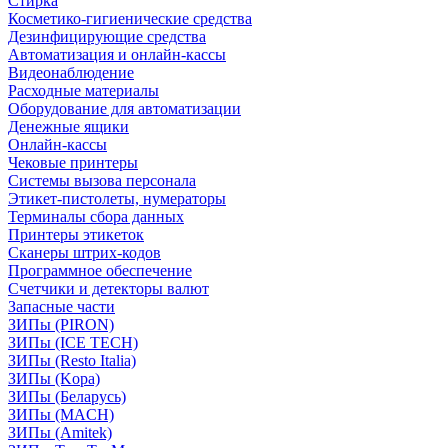
Стирка
Косметико-гигиенические средства
Дезинфицирующие средства
Автоматизация и онлайн-кассы
Видеонаблюдение
Расходные материалы
Оборудование для автоматизации
Денежные ящики
Онлайн-кассы
Чековые принтеры
Системы вызова персонала
Этикет-пистолеты, нумераторы
Терминалы сбора данных
Принтеры этикеток
Сканеры штрих-кодов
Программное обеспечение
Счетчики и детекторы валют
Запасные части
ЗИПы (PIRON)
ЗИПы (ICE TECH)
ЗИПы (Resto Italia)
ЗИПы (Kopa)
ЗИПы (Беларусь)
ЗИПы (MACH)
ЗИПы (Amitek)