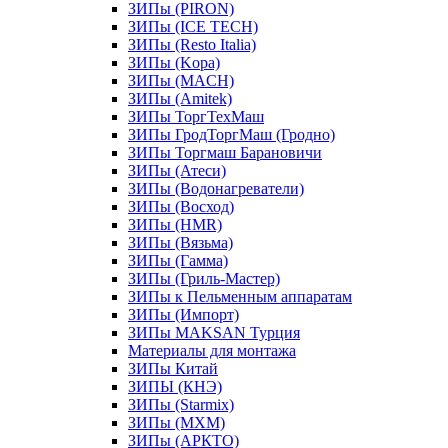
ЗИПы (PIRON)
ЗИПы (ICE TECH)
ЗИПы (Resto Italia)
ЗИПы (Kopa)
ЗИПы (MACH)
ЗИПы (Amitek)
ЗИПы ТоргТехМаш
ЗИПы ГродТоргМаш (Гродно)
ЗИПы Торгмаш Барановичи
ЗИПы (Атеси)
ЗИПы (Водонагреватели)
ЗИПы (Восход)
ЗИПы (HMR)
ЗИПы (Вязьма)
ЗИПы (Гамма)
ЗИПы (Гриль-Мастер)
ЗИПы к Пельменным аппаратам
ЗИПы (Импорт)
ЗИПы MAKSAN Турция
Материалы для монтажа
ЗИПы Китай
ЗИПЫ (КНЭ)
ЗИПы (Starmix)
ЗИПы (МХМ)
ЗИПы (АРКТО)