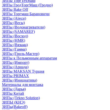
ЗИПы ТоргТехМаш
ЗИПы ГродТоргМаш (Гродно)
ЗИПы Bake Off
ЗИПы Торгмаш Барановичи
ЗИПы (Атеси)
ЗИПы (Весы)
ЗИПы (Водонагреватели)
ЗИПы (SAMAREF)
ЗИПы (Восход)
ЗИПы (HMR)
ЗИПы (Вязьма)
ЗИПы (Гамма)
ЗИПы (Гриль-Мастер)
ЗИПы к Пельменным аппаратам
ЗИПы (Импорт)
ЗИПы (Ариада)
ЗИПы MAKSAN Турция
ЗИПы PRIMAX
ЗИПы (Инициатива)
Материалы для монтажа
ЗИПы (Дарья)
ЗИПы Китай
ЗИПы (Tekno Solution)
ЗИПЫ (КНЭ)
ЗИПы(Bakeoff)