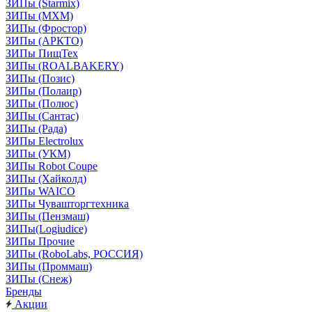
ЗИПы (Starmix)
ЗИПы (МХМ)
ЗИПы (Фростор)
ЗИПы (АРКТО)
ЗИПы ПищТех
ЗИПы (ROALBAKERY)
ЗИПы (Позис)
ЗИПы (Полаир)
ЗИПы (Полюс)
ЗИПы (Сантас)
ЗИПы (Рада)
ЗИПы Electrolux
ЗИПы (УКМ)
ЗИПы Robot Coupe
ЗИПы (Хайколд)
ЗИПы WAICO
ЗИПы Чувашторгтехника
ЗИПы (Пензмаш)
ЗИПы(Logiudice)
ЗИПы Прочие
ЗИПы (RoboLabs, РОССИЯ)
ЗИПы (Проммаш)
ЗИПы (Снеж)
Бренды
Акции