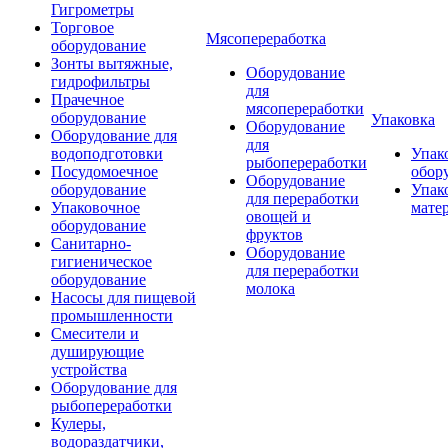
Гигрометры
Торговое
Мясопереработка
оборудование
Зонты вытяжные,
Оборудование
гидрофильтры
для
Прачечное
мясопереработки
оборудование
Упаковка
Оборудование
Оборудование для
для
водоподготовки
Упак
рыбопереработки
Посудомоечное
обор
Оборудование
оборудование
Упак
для переработки
Упаковочное
мате
овощей и
оборудование
фруктов
Санитарно-
Оборудование
гигиеническое
для переработки
оборудование
молока
Насосы для пищевой
промышленности
Смесители и
душирующие
устройства
Оборудование для
рыбопереработки
Кулеры,
водораздатчики,