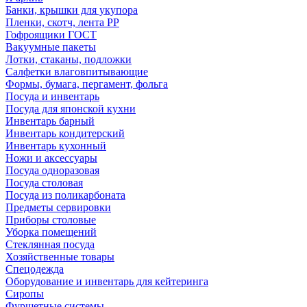
Банки, крышки для укупора
Пленки, скотч, лента РР
Гофроящики ГОСТ
Вакуумные пакеты
Лотки, стаканы, подложки
Салфетки влаговпитывающие
Формы, бумага, пергамент, фольга
Посуда и инвентарь
Посуда для японской кухни
Инвентарь барный
Инвентарь кондитерский
Инвентарь кухонный
Ножи и аксессуары
Посуда одноразовая
Посуда столовая
Посуда из поликарбоната
Предметы сервировки
Приборы столовые
Уборка помещений
Стеклянная посуда
Хозяйственные товары
Спецодежда
Оборудование и инвентарь для кейтеринга
Сиропы
Фуршетные системы