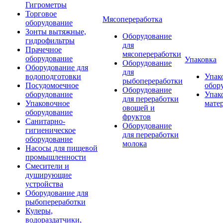
Гигрометры
Торговое
Мясопереработка
оборудование
Зонты вытяжные,
Оборудование
гидрофильтры
для
Прачечное
мясопереработки
оборудование
Упаковка
Оборудование
Оборудование для
для
водоподготовки
Упак
рыбопереработки
Посудомоечное
обор
Оборудование
оборудование
Упак
для переработки
Упаковочное
мате
овощей и
оборудование
фруктов
Санитарно-
Оборудование
гигиеническое
для переработки
оборудование
молока
Насосы для пищевой
промышленности
Смесители и
душирующие
устройства
Оборудование для
рыбопереработки
Кулеры,
водораздатчики,