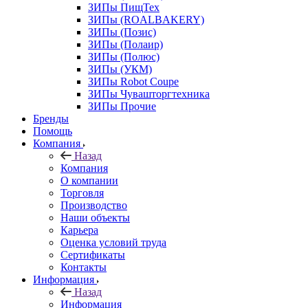
ЗИПы ПищТех
ЗИПы (ROALBAKERY)
ЗИПы (Позис)
ЗИПы (Полаир)
ЗИПы (Полюс)
ЗИПы (УКМ)
ЗИПы Robot Coupe
ЗИПы Чувашторгтехника
ЗИПы Прочие
Бренды
Помощь
Компания
Назад
Компания
О компании
Торговля
Производство
Наши объекты
Карьера
Оценка условий труда
Сертификаты
Контакты
Информация
Назад
Информация