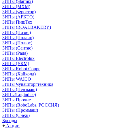
ЗИПы (Starmix)
ЗИПы (МХМ)
ЗИПы (Фростор)
ЗИПы (АРКТО)
ЗИПы ПищТех
ЗИПы (ROALBAKERY)
ЗИПы (Позис)
ЗИПы (Полаир)
ЗИПы (Полюс)
ЗИПы (Сантас)
ЗИПы (Рада)
ЗИПы Electrolux
ЗИПы (УКМ)
ЗИПы Robot Coupe
ЗИПы (Хайколд)
ЗИПы WAICO
ЗИПы Чувашторгтехника
ЗИПы (Пензмаш)
ЗИПы(Logiudice)
ЗИПы Прочие
ЗИПы (RoboLabs, РОССИЯ)
ЗИПы (Проммаш)
ЗИПы (Снеж)
Бренды
Акции