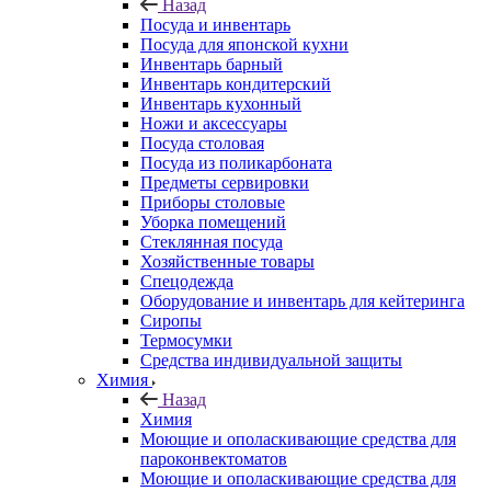
Назад
Посуда и инвентарь
Посуда для японской кухни
Инвентарь барный
Инвентарь кондитерский
Инвентарь кухонный
Ножи и аксессуары
Посуда столовая
Посуда из поликарбоната
Предметы сервировки
Приборы столовые
Уборка помещений
Стеклянная посуда
Хозяйственные товары
Спецодежда
Оборудование и инвентарь для кейтеринга
Сиропы
Термосумки
Средства индивидуальной защиты
Химия
Назад
Химия
Моющие и ополаскивающие средства для
пароконвектоматов
Моющие и ополаскивающие средства для