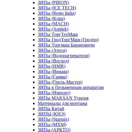
ЗИПы (PIRON)
ЗИПы (ICE TECH)
ЗИПы (Resto Italia)
ЗИПы (Kopa)
ЗИПы (MACH)
ЗИПы (Amitek)
ЗИПы ТоргТехМаш
ЗИПы ГродТоргМаш (Гродно)
ЗИПы Торгмаш Барановичи
ЗИПы (Атеси)
ЗИПы (Водонагреватели)
ЗИПы (Восход)
ЗИПы (HMR)
ЗИПы (Вязьма)
ЗИПы (Гамма)
ЗИПы (Гриль-Мастер)
ЗИПы к Пельменным аппаратам
ЗИПы (Импорт)
ЗИПы MAKSAN Турция
Материалы для монтажа
ЗИПы Китай
ЗИПЫ (КНЭ)
ЗИПы (Starmix)
ЗИПы (МХМ)
ЗИПы (АРКТО)