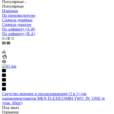
Популярные
Популярные
Новинки
По производителю
Сначала дешёвые
Сначала дорогие
По алфавиту (А-Я)
По алфавиту (Я-А)
Средство моющее и ополаскивающее (2 в 1) для
пароконвектоматов MKN FLEXICOMBI TWO_IN_ONE (в
упак. 60шт)
Под заказ
Германия