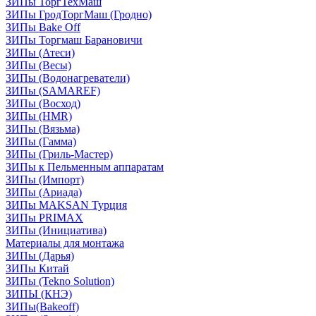
ЗИПы ТоргТехМаш
ЗИПы ГродТоргМаш (Гродно)
ЗИПы Bake Off
ЗИПы Торгмаш Барановичи
ЗИПы (Атеси)
ЗИПы (Весы)
ЗИПы (Водонагреватели)
ЗИПы (SAMAREF)
ЗИПы (Восход)
ЗИПы (HMR)
ЗИПы (Вязьма)
ЗИПы (Гамма)
ЗИПы (Гриль-Мастер)
ЗИПы к Пельменным аппаратам
ЗИПы (Импорт)
ЗИПы (Ариада)
ЗИПы MAKSAN Турция
ЗИПы PRIMAX
ЗИПы (Инициатива)
Материалы для монтажа
ЗИПы (Дарья)
ЗИПы Китай
ЗИПы (Tekno Solution)
ЗИПЫ (КНЭ)
ЗИПы(Bakeoff)