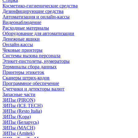
Стирка
Косметико-гигиенические средства
Дезинфицирующие средства
Автоматизация и онлайн-кассы
Видеонаблюдение
Расходные материалы
Оборудование для автоматизации
Денежные ящики
Онлайн-кассы
Чековые принтеры
Системы вызова персонала
Этикет-пистолеты, нумераторы
Терминалы сбора данных
Принтеры этикеток
Сканеры штрих-кодов
Программное обеспечение
Счетчики и детекторы валют
Запасные части
ЗИПы (PIRON)
ЗИПы (ICE TECH)
ЗИПы (Resto Italia)
ЗИПы (Kopa)
ЗИПы (Беларусь)
ЗИПы (MACH)
ЗИПы (Amitek)