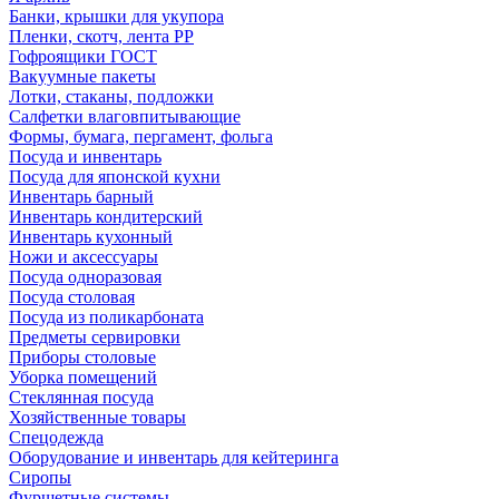
Банки, крышки для укупора
Пленки, скотч, лента РР
Гофроящики ГОСТ
Вакуумные пакеты
Лотки, стаканы, подложки
Салфетки влаговпитывающие
Формы, бумага, пергамент, фольга
Посуда и инвентарь
Посуда для японской кухни
Инвентарь барный
Инвентарь кондитерский
Инвентарь кухонный
Ножи и аксессуары
Посуда одноразовая
Посуда столовая
Посуда из поликарбоната
Предметы сервировки
Приборы столовые
Уборка помещений
Стеклянная посуда
Хозяйственные товары
Спецодежда
Оборудование и инвентарь для кейтеринга
Сиропы
Фуршетные системы