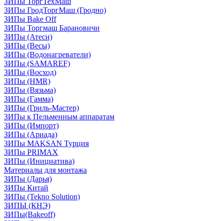
ЗИПы ТоргТехМаш
ЗИПы ГродТоргМаш (Гродно)
ЗИПы Bake Off
ЗИПы Торгмаш Барановичи
ЗИПы (Атеси)
ЗИПы (Весы)
ЗИПы (Водонагреватели)
ЗИПы (SAMAREF)
ЗИПы (Восход)
ЗИПы (HMR)
ЗИПы (Вязьма)
ЗИПы (Гамма)
ЗИПы (Гриль-Мастер)
ЗИПы к Пельменным аппаратам
ЗИПы (Импорт)
ЗИПы (Ариада)
ЗИПы MAKSAN Турция
ЗИПы PRIMAX
ЗИПы (Инициатива)
Материалы для монтажа
ЗИПы (Дарья)
ЗИПы Китай
ЗИПы (Tekno Solution)
ЗИПЫ (КНЭ)
ЗИПы(Bakeoff)