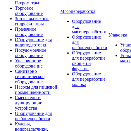
Гигрометры
Торговое
Мясопереработка
оборудование
Зонты вытяжные,
Оборудование
гидрофильтры
для
Прачечное
мясопереработки
оборудование
Упаковка
Оборудование
Оборудование для
для
водоподготовки
Упак
рыбопереработки
Посудомоечное
обор
Оборудование
оборудование
Упак
для переработки
Упаковочное
мате
овощей и
оборудование
фруктов
Санитарно-
Оборудование
гигиеническое
для переработки
оборудование
молока
Насосы для пищевой
промышленности
Смесители и
душирующие
устройства
Оборудование для
рыбопереработки
Кулеры,
водораздатчики,