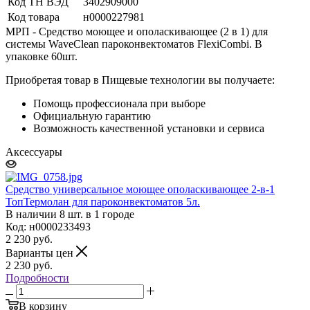
Код ТН ВЭД
3402909000
Код товара
н0000227981
МРП - Средство моющее и ополаскивающее (2 в 1) для
системы WaveClean пароконвектоматов FlexiCombi. В
упаковке 60шт.
Приобретая товар в Пищевые технологии вы получаете:
Помощь профессионала при выборе
Официальную гарантию
Возможность качественной установки и сервиса
Аксессуары
Средство универсальное моющее ополаскивающее 2-в-1
ТопТермолан для пароконвектоматов 5л.
В наличии 8 шт. в 1 городе
Код: н0000233493
2 230
руб.
Варианты цен
2 230
руб.
Подробности
В корзину