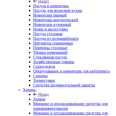
Назад
Посуда и инвентарь
Посуда для японской кухни
Инвентарь барный
Инвентарь кондитерский
Инвентарь кухонный
Ножи и аксессуары
Посуда столовая
Посуда из поликарбоната
Предметы сервировки
Приборы столовые
Уборка помещений
Стеклянная посуда
Хозяйственные товары
Спецодежда
Оборудование и инвентарь для кейтеринга
Сиропы
Термосумки
Средства индивидуальной защиты
Химия
Назад
Химия
Моющие и ополаскивающие средства для
пароконвектоматов
Моющие и ополаскивающие средства для