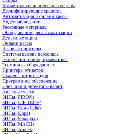
Стирка
Косметико-гигиенические средства
Дезинфицирующие средства
Автоматизация и онлайн-кассы
Видеонаблюдение
Расходные материалы
Оборудование для автоматизации
Денежные ящики
Онлайн-кассы
Чековые принтеры
Системы вызова персонала
Этикет-пистолеты, нумераторы
Терминалы сбора данных
Принтеры этикеток
Сканеры штрих-кодов
Программное обеспечение
Счетчики и детекторы валют
Запасные части
ЗИПы (PIRON)
ЗИПы (ICE TECH)
ЗИПы (Resto Italia)
ЗИПы (Kopa)
ЗИПы (Беларусь)
ЗИПы (MACH)
ЗИПы (Amitek)