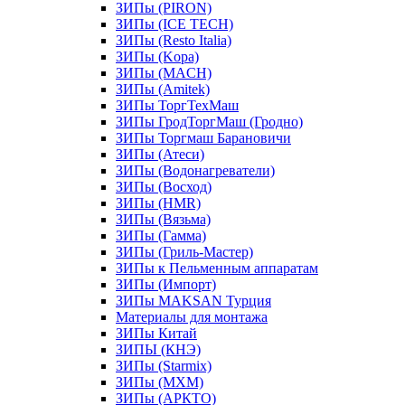
ЗИПы (PIRON)
ЗИПы (ICE TECH)
ЗИПы (Resto Italia)
ЗИПы (Kopa)
ЗИПы (MACH)
ЗИПы (Amitek)
ЗИПы ТоргТехМаш
ЗИПы ГродТоргМаш (Гродно)
ЗИПы Торгмаш Барановичи
ЗИПы (Атеси)
ЗИПы (Водонагреватели)
ЗИПы (Восход)
ЗИПы (HMR)
ЗИПы (Вязьма)
ЗИПы (Гамма)
ЗИПы (Гриль-Мастер)
ЗИПы к Пельменным аппаратам
ЗИПы (Импорт)
ЗИПы MAKSAN Турция
Материалы для монтажа
ЗИПы Китай
ЗИПЫ (КНЭ)
ЗИПы (Starmix)
ЗИПы (МХМ)
ЗИПы (АРКТО)