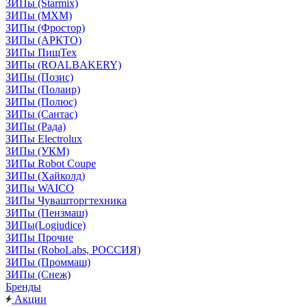
ЗИПы (Starmix)
ЗИПы (МХМ)
ЗИПы (Фростор)
ЗИПы (АРКТО)
ЗИПы ПищТех
ЗИПы (ROALBAKERY)
ЗИПы (Позис)
ЗИПы (Полаир)
ЗИПы (Полюс)
ЗИПы (Сантас)
ЗИПы (Рада)
ЗИПы Electrolux
ЗИПы (УКМ)
ЗИПы Robot Coupe
ЗИПы (Хайколд)
ЗИПы WAICO
ЗИПы Чувашторгтехника
ЗИПы (Пензмаш)
ЗИПы(Logiudice)
ЗИПы Прочие
ЗИПы (RoboLabs, РОССИЯ)
ЗИПы (Проммаш)
ЗИПы (Снеж)
Бренды
Акции