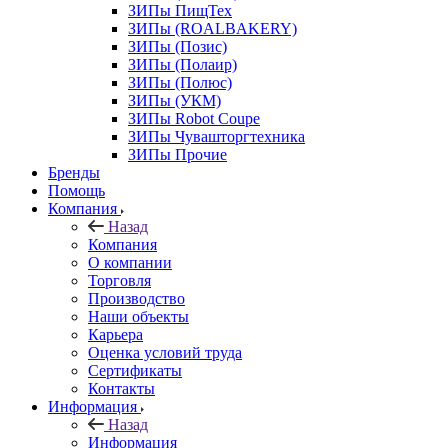
ЗИПы ПищТех
ЗИПы (ROALBAKERY)
ЗИПы (Позис)
ЗИПы (Полаир)
ЗИПы (Полюс)
ЗИПы (УКМ)
ЗИПы Robot Coupe
ЗИПы Чувашторгтехника
ЗИПы Прочие
Бренды
Помощь
Компания
Назад
Компания
О компании
Торговля
Производство
Наши объекты
Карьера
Оценка условий труда
Сертификаты
Контакты
Информация
Назад
Информация