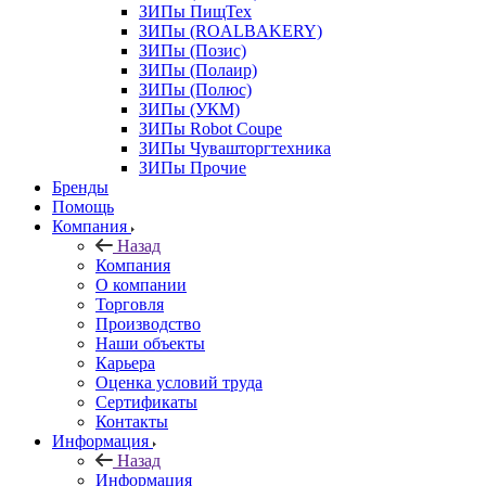
ЗИПы ПищТех
ЗИПы (ROALBAKERY)
ЗИПы (Позис)
ЗИПы (Полаир)
ЗИПы (Полюс)
ЗИПы (УКМ)
ЗИПы Robot Coupe
ЗИПы Чувашторгтехника
ЗИПы Прочие
Бренды
Помощь
Компания
Назад
Компания
О компании
Торговля
Производство
Наши объекты
Карьера
Оценка условий труда
Сертификаты
Контакты
Информация
Назад
Информация