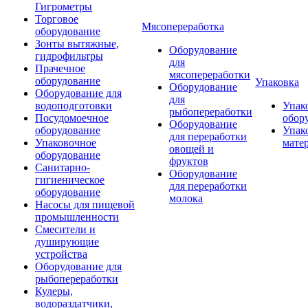
Гигрометры
Торговое
Мясопереработка
оборудование
Зонты вытяжные,
Оборудование
гидрофильтры
для
Прачечное
мясопереработки
оборудование
Упаковка
Оборудование
Оборудование для
для
водоподготовки
Упак
рыбопереработки
Посудомоечное
обор
Оборудование
оборудование
Упак
для переработки
Упаковочное
мате
овощей и
оборудование
фруктов
Санитарно-
Оборудование
гигиеническое
для переработки
оборудование
молока
Насосы для пищевой
промышленности
Смесители и
душирующие
устройства
Оборудование для
рыбопереработки
Кулеры,
водораздатчики,