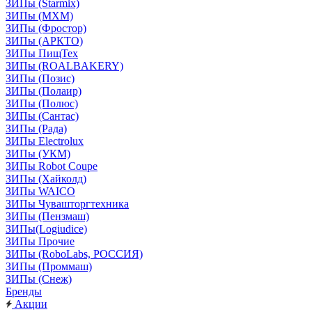
ЗИПы (Starmix)
ЗИПы (МХМ)
ЗИПы (Фростор)
ЗИПы (АРКТО)
ЗИПы ПищТех
ЗИПы (ROALBAKERY)
ЗИПы (Позис)
ЗИПы (Полаир)
ЗИПы (Полюс)
ЗИПы (Сантас)
ЗИПы (Рада)
ЗИПы Electrolux
ЗИПы (УКМ)
ЗИПы Robot Coupe
ЗИПы (Хайколд)
ЗИПы WAICO
ЗИПы Чувашторгтехника
ЗИПы (Пензмаш)
ЗИПы(Logiudice)
ЗИПы Прочие
ЗИПы (RoboLabs, РОССИЯ)
ЗИПы (Проммаш)
ЗИПы (Снеж)
Бренды
Акции