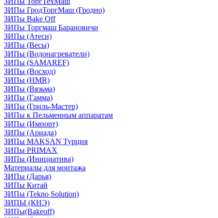
ЗИПы ТоргТехМаш
ЗИПы ГродТоргМаш (Гродно)
ЗИПы Bake Off
ЗИПы Торгмаш Барановичи
ЗИПы (Атеси)
ЗИПы (Весы)
ЗИПы (Водонагреватели)
ЗИПы (SAMAREF)
ЗИПы (Восход)
ЗИПы (HMR)
ЗИПы (Вязьма)
ЗИПы (Гамма)
ЗИПы (Гриль-Мастер)
ЗИПы к Пельменным аппаратам
ЗИПы (Импорт)
ЗИПы (Ариада)
ЗИПы MAKSAN Турция
ЗИПы PRIMAX
ЗИПы (Инициатива)
Материалы для монтажа
ЗИПы (Дарья)
ЗИПы Китай
ЗИПы (Tekno Solution)
ЗИПЫ (КНЭ)
ЗИПы(Bakeoff)