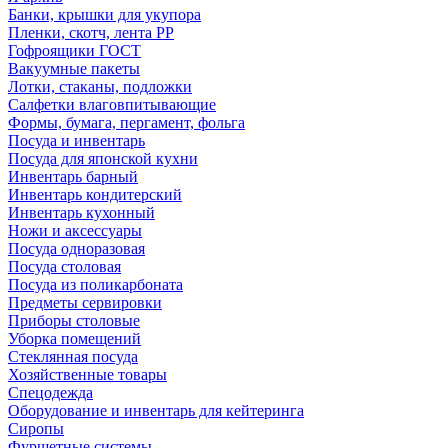
Банки, крышки для укупора
Пленки, скотч, лента РР
Гофроящики ГОСТ
Вакуумные пакеты
Лотки, стаканы, подложки
Салфетки влаговпитывающие
Формы, бумага, пергамент, фольга
Посуда и инвентарь
Посуда для японской кухни
Инвентарь барный
Инвентарь кондитерский
Инвентарь кухонный
Ножи и аксессуары
Посуда одноразовая
Посуда столовая
Посуда из поликарбоната
Предметы сервировки
Приборы столовые
Уборка помещений
Стеклянная посуда
Хозяйственные товары
Спецодежда
Оборудование и инвентарь для кейтеринга
Сиропы
Фуршетные системы