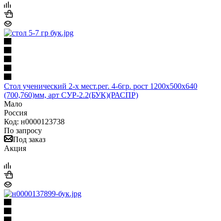
Стол ученический 2-х мест.рег. 4-6гр. рост 1200х500х640
(700,760)мм, арт СУР-2.2(БУК)(РАСПР)
Мало
Россия
Код: н0000123738
По запросу
Под заказ
Акция