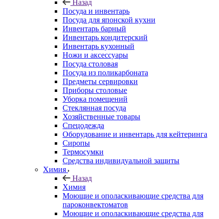
Назад
Посуда и инвентарь
Посуда для японской кухни
Инвентарь барный
Инвентарь кондитерский
Инвентарь кухонный
Ножи и аксессуары
Посуда столовая
Посуда из поликарбоната
Предметы сервировки
Приборы столовые
Уборка помещений
Стеклянная посуда
Хозяйственные товары
Спецодежда
Оборудование и инвентарь для кейтеринга
Сиропы
Термосумки
Средства индивидуальной защиты
Химия
Назад
Химия
Моющие и ополаскивающие средства для
пароконвектоматов
Моющие и ополаскивающие средства для