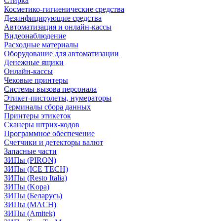
Стирка
Косметико-гигиенические средства
Дезинфицирующие средства
Автоматизация и онлайн-кассы
Видеонаблюдение
Расходные материалы
Оборудование для автоматизации
Денежные ящики
Онлайн-кассы
Чековые принтеры
Системы вызова персонала
Этикет-пистолеты, нумераторы
Терминалы сбора данных
Принтеры этикеток
Сканеры штрих-кодов
Программное обеспечение
Счетчики и детекторы валют
Запасные части
ЗИПы (PIRON)
ЗИПы (ICE TECH)
ЗИПы (Resto Italia)
ЗИПы (Kopa)
ЗИПы (Беларусь)
ЗИПы (MACH)
ЗИПы (Amitek)