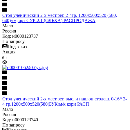
Стол ученический 2-х мест.рег. 2-4гр. 1200х500х520 (580,
640)мм, арт СУР-2.1 (ОЛЬХА) РАСПРОДАЖА
Мало
Россия
Код: н0000123737
По запросу
Под заказ
Акция
Стол ученический 2-х мест.рег. выс. и наклон столеш. 0-16* 2-
4 гр.1200х500х520(580(БУК)м/к кори РАСП
Мало
Россия
Код: н0000123740
По запросу