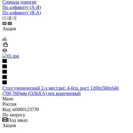
Сначала дорогие
По алфавиту (А-Я)
По алфавиту (Я-А)
Акция
Стол ученический 2-х мест.рег. 4-6гр. рост 1200х500х640
(700,760)мм (ОЛЬХА) м/к коричневый
Мало
Россия
Код: н0000123739
По запросу
Под заказ
Акция