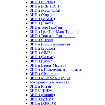
ЗИПы (PIRON)
ЗИПы (ICE TECH)
ЗИПы (Resto Italia)
ЗИПы (Kopa)
ЗИПы (MACH)
ЗИПы (Amitek)
ЗИПы ТоргТехМаш
ЗИПы ГродТоргМаш (Гродно)
ЗИПы Торгмаш Барановичи
ЗИПы (Атеси)
ЗИПы (Водонагреватели)
ЗИПы (Восход)
ЗИПы (HMR)
ЗИПы (Вязьма)
ЗИПы (Гамма)
ЗИПы (Гриль-Мастер)
ЗИПы к Пельменным аппаратам
ЗИПы (Импорт)
ЗИПы MAKSAN Турция
Материалы для монтажа
ЗИПы Китай
ЗИПЫ (КНЭ)
ЗИПы (Starmix)
ЗИПы (МХМ)
ЗИПы (АРКТО)