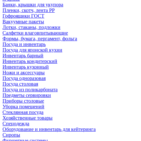
Банки, крышки для укупора
Пленки, скотч, лента РР
Гофроящики ГОСТ
Вакуумные пакеты
Лотки, стаканы, подложки
Салфетки влаговпитывающие
Формы, бумага, пергамент, фольга
Посуда и инвентарь
Посуда для японской кухни
Инвентарь барный
Инвентарь кондитерский
Инвентарь кухонный
Ножи и аксессуары
Посуда одноразовая
Посуда столовая
Посуда из поликарбоната
Предметы сервировки
Приборы столовые
Уборка помещений
Стеклянная посуда
Хозяйственные товары
Спецодежда
Оборудование и инвентарь для кейтеринга
Сиропы
Фуршетные системы