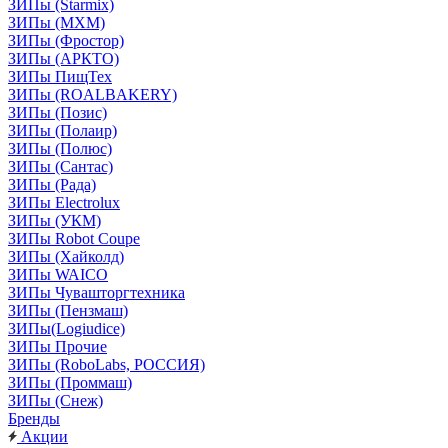
ЗИПы (Starmix)
ЗИПы (МХМ)
ЗИПы (Фростор)
ЗИПы (АРКТО)
ЗИПы ПищТех
ЗИПы (ROALBAKERY)
ЗИПы (Позис)
ЗИПы (Полаир)
ЗИПы (Полюс)
ЗИПы (Сантас)
ЗИПы (Рада)
ЗИПы Electrolux
ЗИПы (УКМ)
ЗИПы Robot Coupe
ЗИПы (Хайколд)
ЗИПы WAICO
ЗИПы Чувашторгтехника
ЗИПы (Пензмаш)
ЗИПы(Logiudice)
ЗИПы Прочие
ЗИПы (RoboLabs, РОССИЯ)
ЗИПы (Проммаш)
ЗИПы (Снеж)
Бренды
Акции