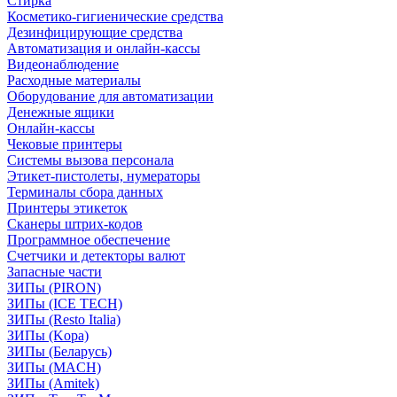
Стирка
Косметико-гигиенические средства
Дезинфицирующие средства
Автоматизация и онлайн-кассы
Видеонаблюдение
Расходные материалы
Оборудование для автоматизации
Денежные ящики
Онлайн-кассы
Чековые принтеры
Системы вызова персонала
Этикет-пистолеты, нумераторы
Терминалы сбора данных
Принтеры этикеток
Сканеры штрих-кодов
Программное обеспечение
Счетчики и детекторы валют
Запасные части
ЗИПы (PIRON)
ЗИПы (ICE TECH)
ЗИПы (Resto Italia)
ЗИПы (Kopa)
ЗИПы (Беларусь)
ЗИПы (MACH)
ЗИПы (Amitek)