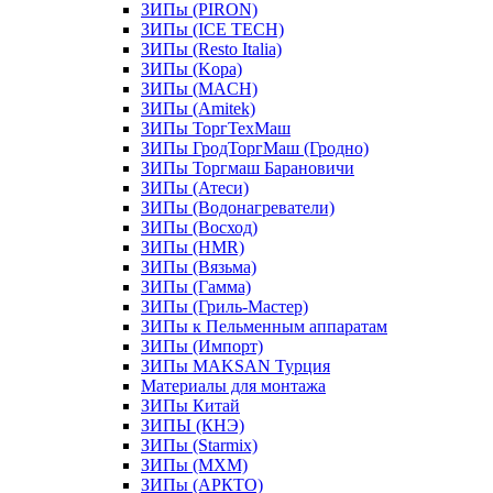
ЗИПы (PIRON)
ЗИПы (ICE TECH)
ЗИПы (Resto Italia)
ЗИПы (Kopa)
ЗИПы (MACH)
ЗИПы (Amitek)
ЗИПы ТоргТехМаш
ЗИПы ГродТоргМаш (Гродно)
ЗИПы Торгмаш Барановичи
ЗИПы (Атеси)
ЗИПы (Водонагреватели)
ЗИПы (Восход)
ЗИПы (HMR)
ЗИПы (Вязьма)
ЗИПы (Гамма)
ЗИПы (Гриль-Мастер)
ЗИПы к Пельменным аппаратам
ЗИПы (Импорт)
ЗИПы MAKSAN Турция
Материалы для монтажа
ЗИПы Китай
ЗИПЫ (КНЭ)
ЗИПы (Starmix)
ЗИПы (МХМ)
ЗИПы (АРКТО)