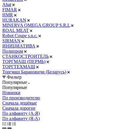
Abat
FIMAR
HMR
HURAKAN
MINERVA OMEGA GROUP S.R.L
ROAL MEAT
Robot Coupe s.n.c.
SIRMAN
ИНИЦИАТИВА
Полипром
СТАНКОСТРОИТЕЛЬ
ТОРГМАШ (ПЕРМЬ)
ТОРГТЕХМАШ
Торгмаш Барановичи (Беларусь)
Фильтр
Популярные
Популярные
Новинки
По производителю
Сначала дешёвые
Сначала дорогие
По алфавиту (А-Я)
По алфавиту (Я-А)