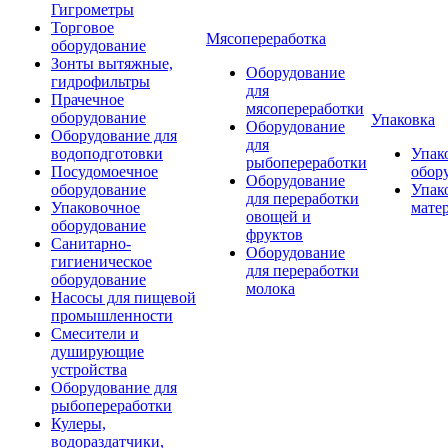
Гигрометры
Торговое
Мясопереработка
оборудование
Зонты вытяжные,
Оборудование
гидрофильтры
для
Прачечное
мясопереработки
оборудование
Упаковка
Оборудование
Оборудование для
для
водоподготовки
Упак
рыбопереработки
Посудомоечное
обор
Оборудование
оборудование
Упак
для переработки
Упаковочное
мате
овощей и
оборудование
фруктов
Санитарно-
Оборудование
гигиеническое
для переработки
оборудование
молока
Насосы для пищевой
промышленности
Смесители и
душирующие
устройства
Оборудование для
рыбопереработки
Кулеры,
водораздатчики,