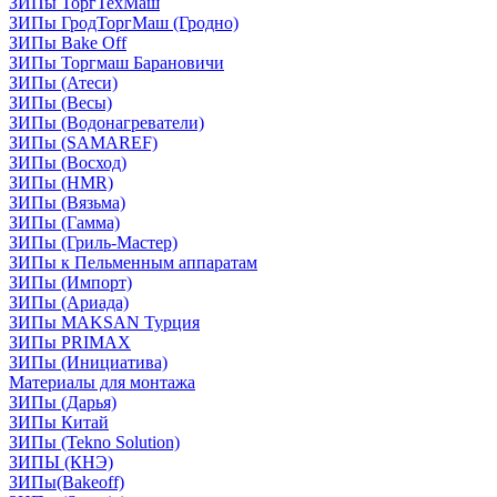
ЗИПы ТоргТехМаш
ЗИПы ГродТоргМаш (Гродно)
ЗИПы Bake Off
ЗИПы Торгмаш Барановичи
ЗИПы (Атеси)
ЗИПы (Весы)
ЗИПы (Водонагреватели)
ЗИПы (SAMAREF)
ЗИПы (Восход)
ЗИПы (HMR)
ЗИПы (Вязьма)
ЗИПы (Гамма)
ЗИПы (Гриль-Мастер)
ЗИПы к Пельменным аппаратам
ЗИПы (Импорт)
ЗИПы (Ариада)
ЗИПы MAKSAN Турция
ЗИПы PRIMAX
ЗИПы (Инициатива)
Материалы для монтажа
ЗИПы (Дарья)
ЗИПы Китай
ЗИПы (Tekno Solution)
ЗИПЫ (КНЭ)
ЗИПы(Bakeoff)