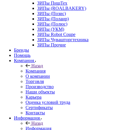
ЗИПы ПищТех
ЗИПы (ROALBAKERY)
ЗИПы (Позис)
ЗИПы (Полаир)
ЗИПы (Полюс)
ЗИПы (УКМ)
ЗИПы Robot Coupe
ЗИПы Чувашторгтехника
ЗИПы Прочие
Бренды
Помощь
Компания
Назад
Компания
О компании
Торговля
Производство
Наши объекты
Карьера
Оценка условий труда
Сертификаты
Контакты
Информация
Назад
Информация