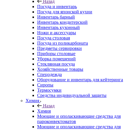
Назад
Посуда и инвентарь
Посуда для японской кухни
Инвентарь барный
Инвентарь кондитерский
Инвентарь кухонный
Ножи и аксессуары
Посуда столовая
Посуда из поликарбоната
Предметы сервировки
Приборы столовые
Уборка помещений
Стеклянная посуда
Хозяйственные товары
Спецодежда
Оборудование и инвентарь для кейтеринга
Сиропы
Термосумки
Средства индивидуальной защиты
Химия
Назад
Химия
Моющие и ополаскивающие средства для
пароконвектоматов
Моющие и ополаскивающие средства для