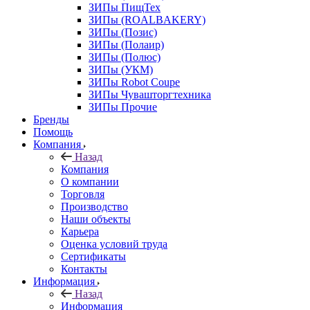
ЗИПы ПищТех
ЗИПы (ROALBAKERY)
ЗИПы (Позис)
ЗИПы (Полаир)
ЗИПы (Полюс)
ЗИПы (УКМ)
ЗИПы Robot Coupe
ЗИПы Чувашторгтехника
ЗИПы Прочие
Бренды
Помощь
Компания
Назад
Компания
О компании
Торговля
Производство
Наши объекты
Карьера
Оценка условий труда
Сертификаты
Контакты
Информация
Назад
Информация