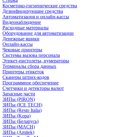
Стирка
Косметико-гигиенические средства
Дезинфицирующие средства
Автоматизация и онлайн-кассы
Видеонаблюдение
Расходные материалы
Оборудование для автоматизации
Денежные ящики
Онлайн-кассы
Чековые принтеры
Системы вызова персонала
Этикет-пистолеты, нумераторы
Терминалы сбора данных
Принтеры этикеток
Сканеры штрих-кодов
Программное обеспечение
Счетчики и детекторы валют
Запасные части
ЗИПы (PIRON)
ЗИПы (ICE TECH)
ЗИПы (Resto Italia)
ЗИПы (Kopa)
ЗИПы (Беларусь)
ЗИПы (MACH)
ЗИПы (Amitek)