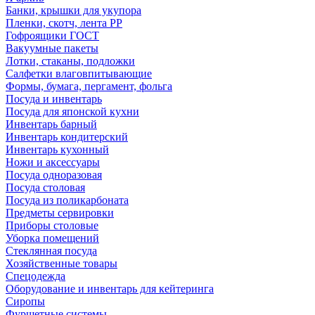
Банки, крышки для укупора
Пленки, скотч, лента РР
Гофроящики ГОСТ
Вакуумные пакеты
Лотки, стаканы, подложки
Салфетки влаговпитывающие
Формы, бумага, пергамент, фольга
Посуда и инвентарь
Посуда для японской кухни
Инвентарь барный
Инвентарь кондитерский
Инвентарь кухонный
Ножи и аксессуары
Посуда одноразовая
Посуда столовая
Посуда из поликарбоната
Предметы сервировки
Приборы столовые
Уборка помещений
Стеклянная посуда
Хозяйственные товары
Спецодежда
Оборудование и инвентарь для кейтеринга
Сиропы
Фуршетные системы