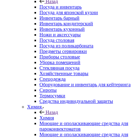
Назад
Посуда и инвентарь
Посуда для японской кухни
Инвентарь барный
Инвентарь кондитерский
Инвентарь кухонный
Ножи и аксессуары
Посуда столовая
Посуда из поликарбоната
Предметы сервировки
Приборы столовые
Уборка помещений
Стеклянная посуда
Хозяйственные товары
Спецодежда
Оборудование и инвентарь для кейтеринга
Сиропы
Термосумки
Средства индивидуальной защиты
Химия
Назад
Химия
Моющие и ополаскивающие средства для
пароконвектоматов
Моющие и ополаскивающие средства для