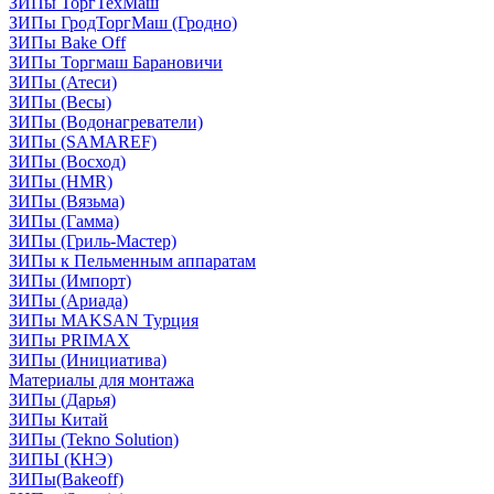
ЗИПы ТоргТехМаш
ЗИПы ГродТоргМаш (Гродно)
ЗИПы Bake Off
ЗИПы Торгмаш Барановичи
ЗИПы (Атеси)
ЗИПы (Весы)
ЗИПы (Водонагреватели)
ЗИПы (SAMAREF)
ЗИПы (Восход)
ЗИПы (HMR)
ЗИПы (Вязьма)
ЗИПы (Гамма)
ЗИПы (Гриль-Мастер)
ЗИПы к Пельменным аппаратам
ЗИПы (Импорт)
ЗИПы (Ариада)
ЗИПы MAKSAN Турция
ЗИПы PRIMAX
ЗИПы (Инициатива)
Материалы для монтажа
ЗИПы (Дарья)
ЗИПы Китай
ЗИПы (Tekno Solution)
ЗИПЫ (КНЭ)
ЗИПы(Bakeoff)