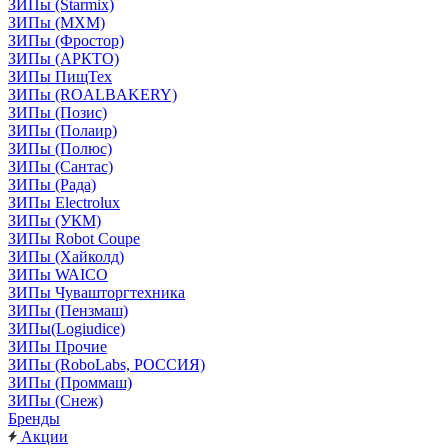
ЗИПы (Starmix)
ЗИПы (МХМ)
ЗИПы (Фростор)
ЗИПы (АРКТО)
ЗИПы ПищТех
ЗИПы (ROALBAKERY)
ЗИПы (Позис)
ЗИПы (Полаир)
ЗИПы (Полюс)
ЗИПы (Сантас)
ЗИПы (Рада)
ЗИПы Electrolux
ЗИПы (УКМ)
ЗИПы Robot Coupe
ЗИПы (Хайколд)
ЗИПы WAICO
ЗИПы Чувашторгтехника
ЗИПы (Пензмаш)
ЗИПы(Logiudice)
ЗИПы Прочие
ЗИПы (RoboLabs, РОССИЯ)
ЗИПы (Проммаш)
ЗИПы (Снеж)
Бренды
Акции