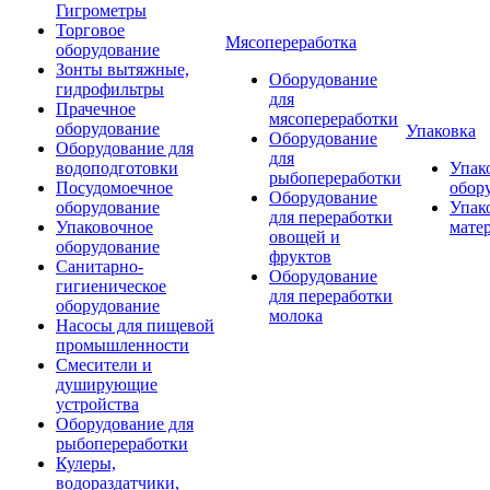
Гигрометры
Торговое
Мясопереработка
оборудование
Зонты вытяжные,
Оборудование
гидрофильтры
для
Прачечное
мясопереработки
оборудование
Упаковка
Оборудование
Оборудование для
для
водоподготовки
Упак
рыбопереработки
Посудомоечное
обор
Оборудование
оборудование
Упак
для переработки
Упаковочное
мате
овощей и
оборудование
фруктов
Санитарно-
Оборудование
гигиеническое
для переработки
оборудование
молока
Насосы для пищевой
промышленности
Смесители и
душирующие
устройства
Оборудование для
рыбопереработки
Кулеры,
водораздатчики,