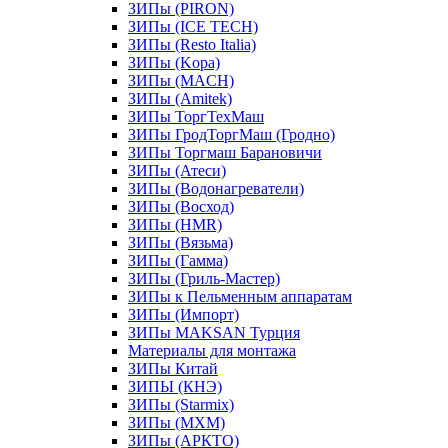
ЗИПы (PIRON)
ЗИПы (ICE TECH)
ЗИПы (Resto Italia)
ЗИПы (Kopa)
ЗИПы (MACH)
ЗИПы (Amitek)
ЗИПы ТоргТехМаш
ЗИПы ГродТоргМаш (Гродно)
ЗИПы Торгмаш Барановичи
ЗИПы (Атеси)
ЗИПы (Водонагреватели)
ЗИПы (Восход)
ЗИПы (HMR)
ЗИПы (Вязьма)
ЗИПы (Гамма)
ЗИПы (Гриль-Мастер)
ЗИПы к Пельменным аппаратам
ЗИПы (Импорт)
ЗИПы MAKSAN Турция
Материалы для монтажа
ЗИПы Китай
ЗИПЫ (КНЭ)
ЗИПы (Starmix)
ЗИПы (МХМ)
ЗИПы (АРКТО)