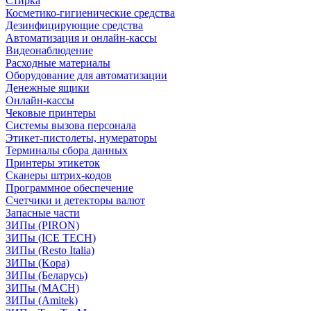
Стирка
Косметико-гигиенические средства
Дезинфицирующие средства
Автоматизация и онлайн-кассы
Видеонаблюдение
Расходные материалы
Оборудование для автоматизации
Денежные ящики
Онлайн-кассы
Чековые принтеры
Системы вызова персонала
Этикет-пистолеты, нумераторы
Терминалы сбора данных
Принтеры этикеток
Сканеры штрих-кодов
Программное обеспечение
Счетчики и детекторы валют
Запасные части
ЗИПы (PIRON)
ЗИПы (ICE TECH)
ЗИПы (Resto Italia)
ЗИПы (Kopa)
ЗИПы (Беларусь)
ЗИПы (MACH)
ЗИПы (Amitek)