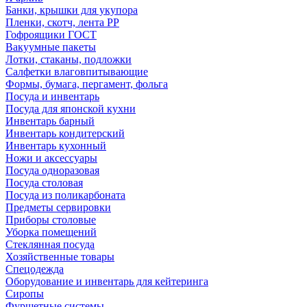
Банки, крышки для укупора
Пленки, скотч, лента РР
Гофроящики ГОСТ
Вакуумные пакеты
Лотки, стаканы, подложки
Салфетки влаговпитывающие
Формы, бумага, пергамент, фольга
Посуда и инвентарь
Посуда для японской кухни
Инвентарь барный
Инвентарь кондитерский
Инвентарь кухонный
Ножи и аксессуары
Посуда одноразовая
Посуда столовая
Посуда из поликарбоната
Предметы сервировки
Приборы столовые
Уборка помещений
Стеклянная посуда
Хозяйственные товары
Спецодежда
Оборудование и инвентарь для кейтеринга
Сиропы
Фуршетные системы