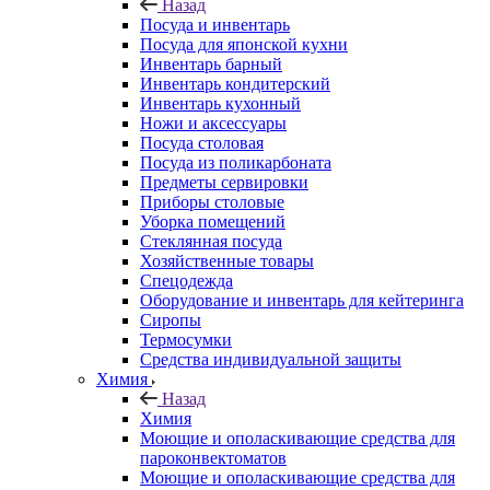
Назад
Посуда и инвентарь
Посуда для японской кухни
Инвентарь барный
Инвентарь кондитерский
Инвентарь кухонный
Ножи и аксессуары
Посуда столовая
Посуда из поликарбоната
Предметы сервировки
Приборы столовые
Уборка помещений
Стеклянная посуда
Хозяйственные товары
Спецодежда
Оборудование и инвентарь для кейтеринга
Сиропы
Термосумки
Средства индивидуальной защиты
Химия
Назад
Химия
Моющие и ополаскивающие средства для
пароконвектоматов
Моющие и ополаскивающие средства для