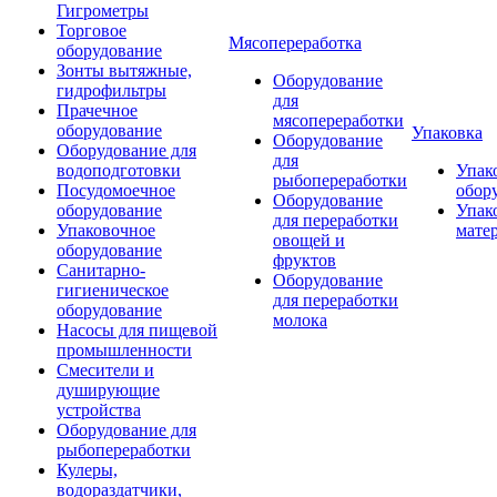
Гигрометры
Торговое
Мясопереработка
оборудование
Зонты вытяжные,
Оборудование
гидрофильтры
для
Прачечное
мясопереработки
оборудование
Упаковка
Оборудование
Оборудование для
для
водоподготовки
Упак
рыбопереработки
Посудомоечное
обор
Оборудование
оборудование
Упак
для переработки
Упаковочное
мате
овощей и
оборудование
фруктов
Санитарно-
Оборудование
гигиеническое
для переработки
оборудование
молока
Насосы для пищевой
промышленности
Смесители и
душирующие
устройства
Оборудование для
рыбопереработки
Кулеры,
водораздатчики,