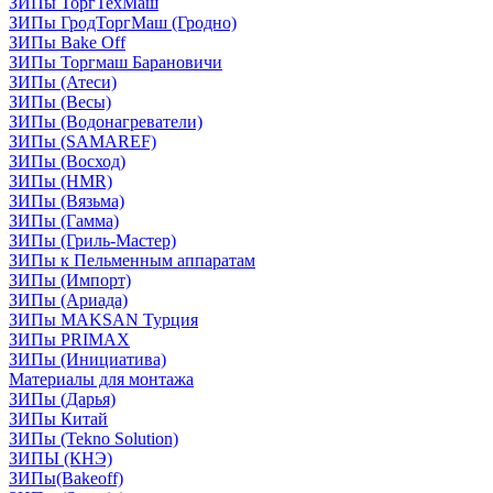
ЗИПы ТоргТехМаш
ЗИПы ГродТоргМаш (Гродно)
ЗИПы Bake Off
ЗИПы Торгмаш Барановичи
ЗИПы (Атеси)
ЗИПы (Весы)
ЗИПы (Водонагреватели)
ЗИПы (SAMAREF)
ЗИПы (Восход)
ЗИПы (HMR)
ЗИПы (Вязьма)
ЗИПы (Гамма)
ЗИПы (Гриль-Мастер)
ЗИПы к Пельменным аппаратам
ЗИПы (Импорт)
ЗИПы (Ариада)
ЗИПы MAKSAN Турция
ЗИПы PRIMAX
ЗИПы (Инициатива)
Материалы для монтажа
ЗИПы (Дарья)
ЗИПы Китай
ЗИПы (Tekno Solution)
ЗИПЫ (КНЭ)
ЗИПы(Bakeoff)