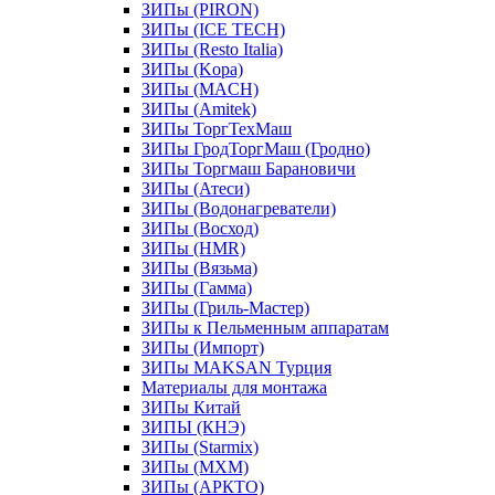
ЗИПы (PIRON)
ЗИПы (ICE TECH)
ЗИПы (Resto Italia)
ЗИПы (Kopa)
ЗИПы (MACH)
ЗИПы (Amitek)
ЗИПы ТоргТехМаш
ЗИПы ГродТоргМаш (Гродно)
ЗИПы Торгмаш Барановичи
ЗИПы (Атеси)
ЗИПы (Водонагреватели)
ЗИПы (Восход)
ЗИПы (HMR)
ЗИПы (Вязьма)
ЗИПы (Гамма)
ЗИПы (Гриль-Мастер)
ЗИПы к Пельменным аппаратам
ЗИПы (Импорт)
ЗИПы MAKSAN Турция
Материалы для монтажа
ЗИПы Китай
ЗИПЫ (КНЭ)
ЗИПы (Starmix)
ЗИПы (МХМ)
ЗИПы (АРКТО)