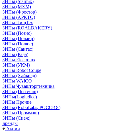
ЗИПы (Starmix)
ЗИПы (МХМ)
ЗИПы (Фростор)
ЗИПы (АРКТО)
ЗИПы ПищТех
ЗИПы (ROALBAKERY)
ЗИПы (Позис)
ЗИПы (Полаир)
ЗИПы (Полюс)
ЗИПы (Сантас)
ЗИПы (Рада)
ЗИПы Electrolux
ЗИПы (УКМ)
ЗИПы Robot Coupe
ЗИПы (Хайколд)
ЗИПы WAICO
ЗИПы Чувашторгтехника
ЗИПы (Пензмаш)
ЗИПы(Logiudice)
ЗИПы Прочие
ЗИПы (RoboLabs, РОССИЯ)
ЗИПы (Проммаш)
ЗИПы (Снеж)
Бренды
Акции