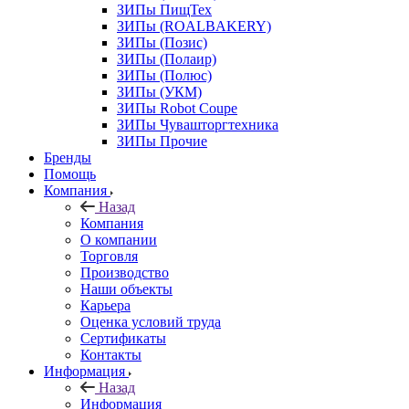
ЗИПы ПищТех
ЗИПы (ROALBAKERY)
ЗИПы (Позис)
ЗИПы (Полаир)
ЗИПы (Полюс)
ЗИПы (УКМ)
ЗИПы Robot Coupe
ЗИПы Чувашторгтехника
ЗИПы Прочие
Бренды
Помощь
Компания
Назад
Компания
О компании
Торговля
Производство
Наши объекты
Карьера
Оценка условий труда
Сертификаты
Контакты
Информация
Назад
Информация