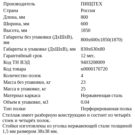
Производитель
ПИЩТЕХ
Страна
Россия
Длина, мм
800
Ширина, мм
600
Высота, мм
1850
Габариты без упаковки (ДхШхВ),
800х600х1850(1870)
мм
Габариты в упаковке (ДхШхВ), мм
830х630х80
Гарантийный срок
12 мес.
Код ТН ВЭД
9403208009
Код товара
н0000170720
Количество полок
4
Масса без упаковки, кг
23
Масса в упаковке, кг
25
Материал каркаса
Нержавеющая сталь
Объем в упаковке, м3
0.04
Тип полки
Перфорированная полка
Стеллаж имеет разборную конструкцию и состоит из четырёх
стоек и четырёх полок.
Стойки изготовлены из уголка нержавеющей стали толщиной
1,5 мм размером 38х38 мм.