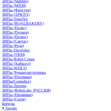
ЗИПы (Starmix)
ЗИПы (МХМ)
ЗИПы (Фростор)
ЗИПы (АРКТО)
ЗИПы ПищТех
ЗИПы (ROALBAKERY)
ЗИПы (Позис)
ЗИПы (Полаир)
ЗИПы (Полюс)
ЗИПы (Сантас)
ЗИПы (Рада)
ЗИПы Electrolux
ЗИПы (УКМ)
ЗИПы Robot Coupe
ЗИПы (Хайколд)
ЗИПы WAICO
ЗИПы Чувашторгтехника
ЗИПы (Пензмаш)
ЗИПы(Logiudice)
ЗИПы Прочие
ЗИПы (RoboLabs, РОССИЯ)
ЗИПы (Проммаш)
ЗИПы (Снеж)
Бренды
Акции