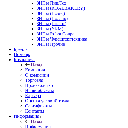
ЗИПы ПищТех
ЗИПы (ROALBAKERY)
ЗИПы (Позис)
ЗИПы (Полаир)
ЗИПы (Полюс)
ЗИПы (УКМ)
ЗИПы Robot Coupe
ЗИПы Чувашторгтехника
ЗИПы Прочие
Бренды
Помощь
Компания
Назад
Компания
О компании
Торговля
Производство
Наши объекты
Карьера
Оценка условий труда
Сертификаты
Контакты
Информация
Назад
Информация