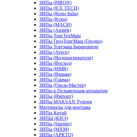
ЗИПы (PIRON)
ЗИПы (ICE TECH)
ЗИПы (Resto Italia)
ЗИПы (Kopa)
ЗИПы (MACH)
ЗИПы (Amitek)
ЗИПы ТоргТехМаш
ЗИПы ГродТоргМаш (Гродно)
ЗИПы Торгмаш Барановичи
ЗИПы (Атеси)
ЗИПы (Водонагреватели)
ЗИПы (Восход)
ЗИПы (HMR)
ЗИПы (Вязьма)
ЗИПы (Гамма)
ЗИПы (Гриль-Мастер)
ЗИПы к Пельменным аппаратам
ЗИПы (Импорт)
ЗИПы MAKSAN Турция
Материалы для монтажа
ЗИПы Китай
ЗИПЫ (КНЭ)
ЗИПы (Starmix)
ЗИПы (МХМ)
ЗИПы (АРКТО)