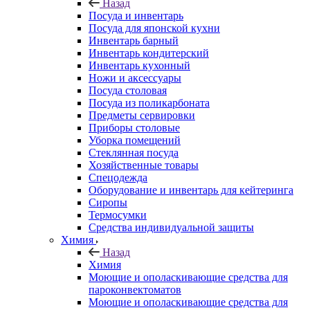
Назад
Посуда и инвентарь
Посуда для японской кухни
Инвентарь барный
Инвентарь кондитерский
Инвентарь кухонный
Ножи и аксессуары
Посуда столовая
Посуда из поликарбоната
Предметы сервировки
Приборы столовые
Уборка помещений
Стеклянная посуда
Хозяйственные товары
Спецодежда
Оборудование и инвентарь для кейтеринга
Сиропы
Термосумки
Средства индивидуальной защиты
Химия
Назад
Химия
Моющие и ополаскивающие средства для
пароконвектоматов
Моющие и ополаскивающие средства для