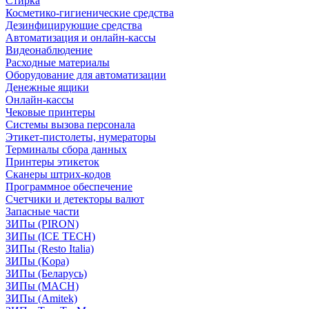
Стирка
Косметико-гигиенические средства
Дезинфицирующие средства
Автоматизация и онлайн-кассы
Видеонаблюдение
Расходные материалы
Оборудование для автоматизации
Денежные ящики
Онлайн-кассы
Чековые принтеры
Системы вызова персонала
Этикет-пистолеты, нумераторы
Терминалы сбора данных
Принтеры этикеток
Сканеры штрих-кодов
Программное обеспечение
Счетчики и детекторы валют
Запасные части
ЗИПы (PIRON)
ЗИПы (ICE TECH)
ЗИПы (Resto Italia)
ЗИПы (Kopa)
ЗИПы (Беларусь)
ЗИПы (MACH)
ЗИПы (Amitek)