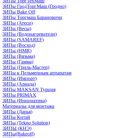
ЗИПы ТоргТехМаш
ЗИПы ГродТоргМаш (Гродно)
ЗИПы Bake Off
ЗИПы Торгмаш Барановичи
ЗИПы (Атеси)
ЗИПы (Весы)
ЗИПы (Водонагреватели)
ЗИПы (SAMAREF)
ЗИПы (Восход)
ЗИПы (HMR)
ЗИПы (Вязьма)
ЗИПы (Гамма)
ЗИПы (Гриль-Мастер)
ЗИПы к Пельменным аппаратам
ЗИПы (Импорт)
ЗИПы (Ариада)
ЗИПы MAKSAN Турция
ЗИПы PRIMAX
ЗИПы (Инициатива)
Материалы для монтажа
ЗИПы (Дарья)
ЗИПы Китай
ЗИПы (Tekno Solution)
ЗИПЫ (КНЭ)
ЗИПы(Bakeoff)