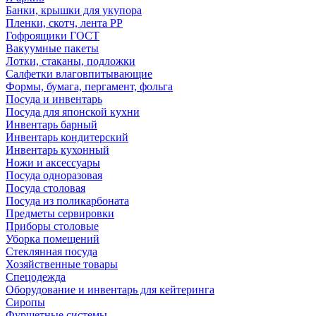
Банки, крышки для укупора
Пленки, скотч, лента РР
Гофроящики ГОСТ
Вакуумные пакеты
Лотки, стаканы, подложки
Салфетки влаговпитывающие
Формы, бумага, пергамент, фольга
Посуда и инвентарь
Посуда для японской кухни
Инвентарь барный
Инвентарь кондитерский
Инвентарь кухонный
Ножи и аксессуары
Посуда одноразовая
Посуда столовая
Посуда из поликарбоната
Предметы сервировки
Приборы столовые
Уборка помещений
Стеклянная посуда
Хозяйственные товары
Спецодежда
Оборудование и инвентарь для кейтеринга
Сиропы
Фуршетные системы