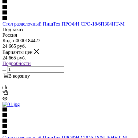
Стол разделочный ПищТех ПРОФИ СРО-18/6П304НТ-М
Под заказ
Россия
Код: н0000184427
24 665
руб.
Варианты цен
24 665
руб.
Подробности
В корзину
Стол разделочный ПищТех ПРОФИ СРОб-18/6П304НТ-М