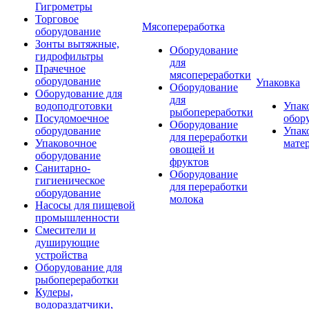
Гигрометры
Торговое
Мясопереработка
оборудование
Зонты вытяжные,
Оборудование
гидрофильтры
для
Прачечное
мясопереработки
оборудование
Упаковка
Оборудование
Оборудование для
для
водоподготовки
Упак
рыбопереработки
Посудомоечное
обор
Оборудование
оборудование
Упак
для переработки
Упаковочное
мате
овощей и
оборудование
фруктов
Санитарно-
Оборудование
гигиеническое
для переработки
оборудование
молока
Насосы для пищевой
промышленности
Смесители и
душирующие
устройства
Оборудование для
рыбопереработки
Кулеры,
водораздатчики,