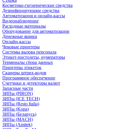
Стирка
Косметико-гигиенические средства
Дезинфицирующие средства
Автоматизация и онлайн-кассы
Видеонаблюдение
Расходные материалы
Оборудование для автоматизации
Денежные ящики
Онлайн-кассы
Чековые принтеры
Системы вызова персонала
Этикет-пистолеты, нумераторы
Терминалы сбора данных
Принтеры этикеток
Сканеры штрих-кодов
Программное обеспечение
Счетчики и детекторы валют
Запасные части
ЗИПы (PIRON)
ЗИПы (ICE TECH)
ЗИПы (Resto Italia)
ЗИПы (Kopa)
ЗИПы (Беларусь)
ЗИПы (MACH)
ЗИПы (Amitek)