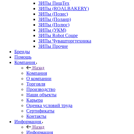
ЗИПы ПищТех
ЗИПы (ROALBAKERY)
ЗИПы (Позис)
ЗИПы (Полаир)
ЗИПы (Полюс)
ЗИПы (УКМ)
ЗИПы Robot Coupe
ЗИПы Чувашторгтехника
ЗИПы Прочие
Бренды
Помощь
Компания
Назад
Компания
О компании
Торговля
Производство
Наши объекты
Карьера
Оценка условий труда
Сертификаты
Контакты
Информация
Назад
Информация