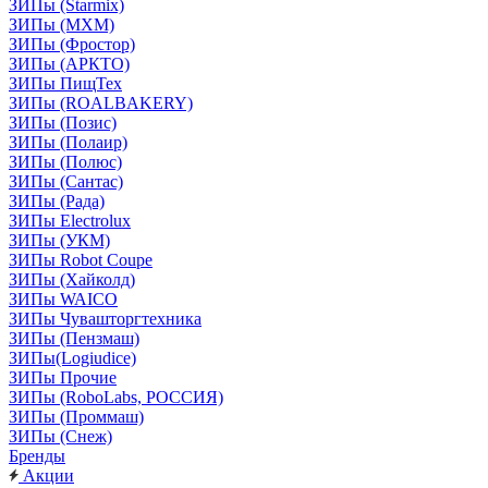
ЗИПы (Starmix)
ЗИПы (МХМ)
ЗИПы (Фростор)
ЗИПы (АРКТО)
ЗИПы ПищТех
ЗИПы (ROALBAKERY)
ЗИПы (Позис)
ЗИПы (Полаир)
ЗИПы (Полюс)
ЗИПы (Сантас)
ЗИПы (Рада)
ЗИПы Electrolux
ЗИПы (УКМ)
ЗИПы Robot Coupe
ЗИПы (Хайколд)
ЗИПы WAICO
ЗИПы Чувашторгтехника
ЗИПы (Пензмаш)
ЗИПы(Logiudice)
ЗИПы Прочие
ЗИПы (RoboLabs, РОССИЯ)
ЗИПы (Проммаш)
ЗИПы (Снеж)
Бренды
Акции