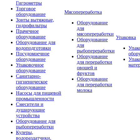
Гигрометры
Торговое
Мясопереработка
оборудование
Зонты вытяжные,
Оборудование
гидрофильтры
для
Прачечное
мясопереработки
оборудование
Упаковка
Оборудование
Оборудование для
для
водоподготовки
Упак
рыбопереработки
Посудомоечное
обор
Оборудование
оборудование
Упак
для переработки
Упаковочное
мате
овощей и
оборудование
фруктов
Санитарно-
Оборудование
гигиеническое
для переработки
оборудование
молока
Насосы для пищевой
промышленности
Смесители и
душирующие
устройства
Оборудование для
рыбопереработки
Кулеры,
водораздатчики,