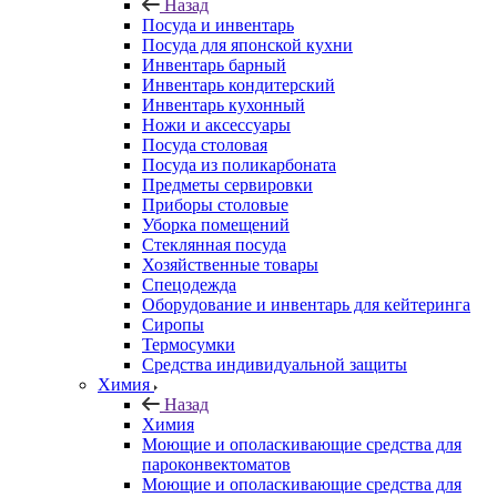
Назад
Посуда и инвентарь
Посуда для японской кухни
Инвентарь барный
Инвентарь кондитерский
Инвентарь кухонный
Ножи и аксессуары
Посуда столовая
Посуда из поликарбоната
Предметы сервировки
Приборы столовые
Уборка помещений
Стеклянная посуда
Хозяйственные товары
Спецодежда
Оборудование и инвентарь для кейтеринга
Сиропы
Термосумки
Средства индивидуальной защиты
Химия
Назад
Химия
Моющие и ополаскивающие средства для
пароконвектоматов
Моющие и ополаскивающие средства для