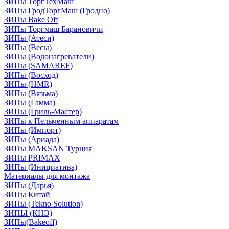
ЗИПы ТоргТехМаш
ЗИПы ГродТоргМаш (Гродно)
ЗИПы Bake Off
ЗИПы Торгмаш Барановичи
ЗИПы (Атеси)
ЗИПы (Весы)
ЗИПы (Водонагреватели)
ЗИПы (SAMAREF)
ЗИПы (Восход)
ЗИПы (HMR)
ЗИПы (Вязьма)
ЗИПы (Гамма)
ЗИПы (Гриль-Мастер)
ЗИПы к Пельменным аппаратам
ЗИПы (Импорт)
ЗИПы (Ариада)
ЗИПы MAKSAN Турция
ЗИПы PRIMAX
ЗИПы (Инициатива)
Материалы для монтажа
ЗИПы (Дарья)
ЗИПы Китай
ЗИПы (Tekno Solution)
ЗИПЫ (КНЭ)
ЗИПы(Bakeoff)