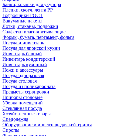
Банки, крышки для укупора
Пленки, скотч, лента РР
Гофроящики ГОСТ
Вакуумные пакеты
Лотки, стаканы, подложки
Салфетки влаговпитывающие
Формы, бумага, пергамент, фольга
Посуда и инвентарь
Посуда для японской кухни
Инвентарь барный
Инвентарь кондитерский
Инвентарь кухонный
Ножи и аксессуары
Посуда одноразовая
Посуда столовая
Посуда из поликарбоната
Предметы сервировки
Приборы столовые
Уборка помещений
Стеклянная посуда
Хозяйственные товары
Спецодежда
Оборудование и инвентарь для кейтеринга
Сиропы
Фуршетные системы