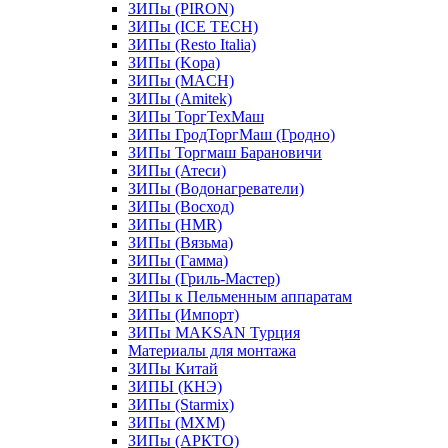
ЗИПы (PIRON)
ЗИПы (ICE TECH)
ЗИПы (Resto Italia)
ЗИПы (Kopa)
ЗИПы (MACH)
ЗИПы (Amitek)
ЗИПы ТоргТехМаш
ЗИПы ГродТоргМаш (Гродно)
ЗИПы Торгмаш Барановичи
ЗИПы (Атеси)
ЗИПы (Водонагреватели)
ЗИПы (Восход)
ЗИПы (HMR)
ЗИПы (Вязьма)
ЗИПы (Гамма)
ЗИПы (Гриль-Мастер)
ЗИПы к Пельменным аппаратам
ЗИПы (Импорт)
ЗИПы MAKSAN Турция
Материалы для монтажа
ЗИПы Китай
ЗИПЫ (КНЭ)
ЗИПы (Starmix)
ЗИПы (МХМ)
ЗИПы (АРКТО)