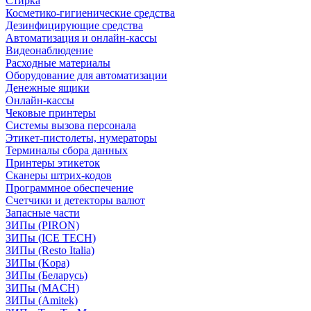
Стирка
Косметико-гигиенические средства
Дезинфицирующие средства
Автоматизация и онлайн-кассы
Видеонаблюдение
Расходные материалы
Оборудование для автоматизации
Денежные ящики
Онлайн-кассы
Чековые принтеры
Системы вызова персонала
Этикет-пистолеты, нумераторы
Терминалы сбора данных
Принтеры этикеток
Сканеры штрих-кодов
Программное обеспечение
Счетчики и детекторы валют
Запасные части
ЗИПы (PIRON)
ЗИПы (ICE TECH)
ЗИПы (Resto Italia)
ЗИПы (Kopa)
ЗИПы (Беларусь)
ЗИПы (MACH)
ЗИПы (Amitek)