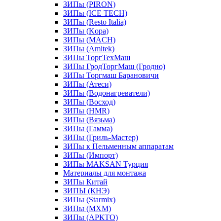
ЗИПы (PIRON)
ЗИПы (ICE TECH)
ЗИПы (Resto Italia)
ЗИПы (Kopa)
ЗИПы (MACH)
ЗИПы (Amitek)
ЗИПы ТоргТехМаш
ЗИПы ГродТоргМаш (Гродно)
ЗИПы Торгмаш Барановичи
ЗИПы (Атеси)
ЗИПы (Водонагреватели)
ЗИПы (Восход)
ЗИПы (HMR)
ЗИПы (Вязьма)
ЗИПы (Гамма)
ЗИПы (Гриль-Мастер)
ЗИПы к Пельменным аппаратам
ЗИПы (Импорт)
ЗИПы MAKSAN Турция
Материалы для монтажа
ЗИПы Китай
ЗИПЫ (КНЭ)
ЗИПы (Starmix)
ЗИПы (МХМ)
ЗИПы (АРКТО)