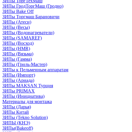
ЗИПы ТоргТехМаш
ЗИПы ГродТоргМаш (Гродно)
ЗИПы Bake Off
ЗИПы Торгмаш Барановичи
ЗИПы (Атеси)
ЗИПы (Весы)
ЗИПы (Водонагреватели)
ЗИПы (SAMAREF)
ЗИПы (Восход)
ЗИПы (HMR)
ЗИПы (Вязьма)
ЗИПы (Гамма)
ЗИПы (Гриль-Мастер)
ЗИПы к Пельменным аппаратам
ЗИПы (Импорт)
ЗИПы (Ариада)
ЗИПы MAKSAN Турция
ЗИПы PRIMAX
ЗИПы (Инициатива)
Материалы для монтажа
ЗИПы (Дарья)
ЗИПы Китай
ЗИПы (Tekno Solution)
ЗИПЫ (КНЭ)
ЗИПы(Bakeoff)