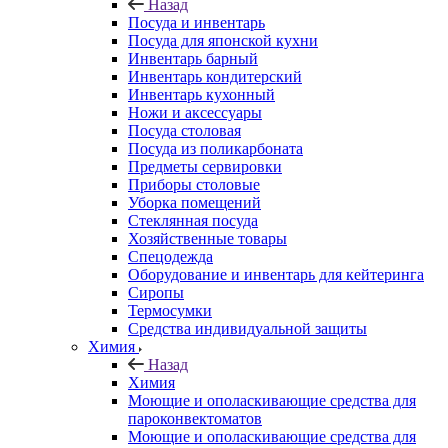
Назад
Посуда и инвентарь
Посуда для японской кухни
Инвентарь барный
Инвентарь кондитерский
Инвентарь кухонный
Ножи и аксессуары
Посуда столовая
Посуда из поликарбоната
Предметы сервировки
Приборы столовые
Уборка помещений
Стеклянная посуда
Хозяйственные товары
Спецодежда
Оборудование и инвентарь для кейтеринга
Сиропы
Термосумки
Средства индивидуальной защиты
Химия
Назад
Химия
Моющие и ополаскивающие средства для
пароконвектоматов
Моющие и ополаскивающие средства для