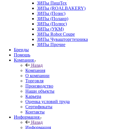
ЗИПы ПищТех
ЗИПы (ROALBAKERY)
ЗИПы (Позис)
ЗИПы (Полаир)
ЗИПы (Полюс)
ЗИПы (УКМ)
ЗИПы Robot Coupe
ЗИПы Чувашторгтехника
ЗИПы Прочие
Бренды
Помощь
Компания
Назад
Компания
О компании
Торговля
Производство
Наши объекты
Карьера
Оценка условий труда
Сертификаты
Контакты
Информация
Назад
Информация