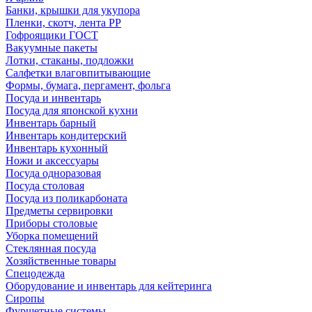
Банки, крышки для укупора
Пленки, скотч, лента РР
Гофроящики ГОСТ
Вакуумные пакеты
Лотки, стаканы, подложки
Салфетки влаговпитывающие
Формы, бумага, пергамент, фольга
Посуда и инвентарь
Посуда для японской кухни
Инвентарь барный
Инвентарь кондитерский
Инвентарь кухонный
Ножи и аксессуары
Посуда одноразовая
Посуда столовая
Посуда из поликарбоната
Предметы сервировки
Приборы столовые
Уборка помещений
Стеклянная посуда
Хозяйственные товары
Спецодежда
Оборудование и инвентарь для кейтеринга
Сиропы
Фуршетные системы