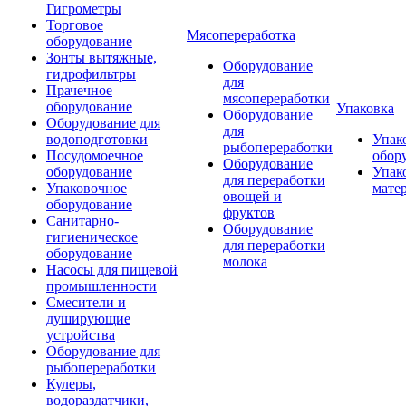
Гигрометры
Торговое
Мясопереработка
оборудование
Зонты вытяжные,
Оборудование
гидрофильтры
для
Прачечное
мясопереработки
оборудование
Упаковка
Оборудование
Оборудование для
для
водоподготовки
Упак
рыбопереработки
Посудомоечное
обор
Оборудование
оборудование
Упак
для переработки
Упаковочное
мате
овощей и
оборудование
фруктов
Санитарно-
Оборудование
гигиеническое
для переработки
оборудование
молока
Насосы для пищевой
промышленности
Смесители и
душирующие
устройства
Оборудование для
рыбопереработки
Кулеры,
водораздатчики,