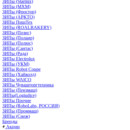
ЗИПы (Starmix)
ЗИПы (МХМ)
ЗИПы (Фростор)
ЗИПы (АРКТО)
ЗИПы ПищТех
ЗИПы (ROALBAKERY)
ЗИПы (Позис)
ЗИПы (Полаир)
ЗИПы (Полюс)
ЗИПы (Сантас)
ЗИПы (Рада)
ЗИПы Electrolux
ЗИПы (УКМ)
ЗИПы Robot Coupe
ЗИПы (Хайколд)
ЗИПы WAICO
ЗИПы Чувашторгтехника
ЗИПы (Пензмаш)
ЗИПы(Logiudice)
ЗИПы Прочие
ЗИПы (RoboLabs, РОССИЯ)
ЗИПы (Проммаш)
ЗИПы (Снеж)
Бренды
Акции