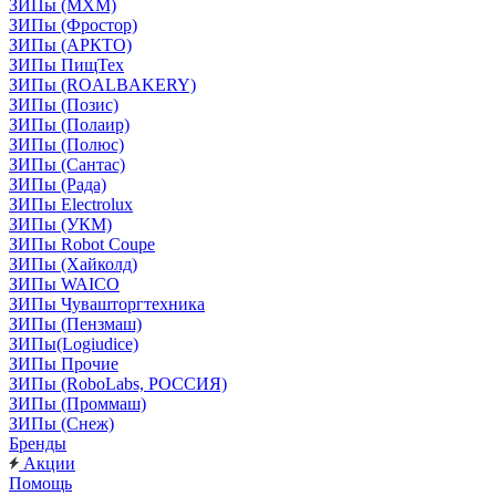
ЗИПы (МХМ)
ЗИПы (Фростор)
ЗИПы (АРКТО)
ЗИПы ПищТех
ЗИПы (ROALBAKERY)
ЗИПы (Позис)
ЗИПы (Полаир)
ЗИПы (Полюс)
ЗИПы (Сантас)
ЗИПы (Рада)
ЗИПы Electrolux
ЗИПы (УКМ)
ЗИПы Robot Coupe
ЗИПы (Хайколд)
ЗИПы WAICO
ЗИПы Чувашторгтехника
ЗИПы (Пензмаш)
ЗИПы(Logiudice)
ЗИПы Прочие
ЗИПы (RoboLabs, РОССИЯ)
ЗИПы (Проммаш)
ЗИПы (Снеж)
Бренды
Акции
Помощь