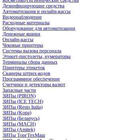
Косметико-гигиенические средства
Дезинфицирующие средства
Автоматизация и онлайн-кассы
Видеонаблюдение
Расходные материалы
Оборудование для автоматизации
Денежные ящики
Онлайн-кассы
Чековые принтеры
Системы вызова персонала
Этикет-пистолеты, нумераторы
Терминалы сбора данных
Принтеры этикеток
Сканеры штрих-кодов
Программное обеспечение
Счетчики и детекторы валют
Запасные части
ЗИПы (PIRON)
ЗИПы (ICE TECH)
ЗИПы (Resto Italia)
ЗИПы (Kopa)
ЗИПы (Беларусь)
ЗИПы (MACH)
ЗИПы (Amitek)
ЗИПы ТоргТехМаш