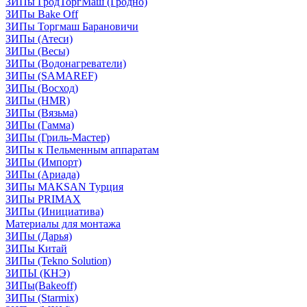
ЗИПы ГродТоргМаш (Гродно)
ЗИПы Bake Off
ЗИПы Торгмаш Барановичи
ЗИПы (Атеси)
ЗИПы (Весы)
ЗИПы (Водонагреватели)
ЗИПы (SAMAREF)
ЗИПы (Восход)
ЗИПы (HMR)
ЗИПы (Вязьма)
ЗИПы (Гамма)
ЗИПы (Гриль-Мастер)
ЗИПы к Пельменным аппаратам
ЗИПы (Импорт)
ЗИПы (Ариада)
ЗИПы MAKSAN Турция
ЗИПы PRIMAX
ЗИПы (Инициатива)
Материалы для монтажа
ЗИПы (Дарья)
ЗИПы Китай
ЗИПы (Tekno Solution)
ЗИПЫ (КНЭ)
ЗИПы(Bakeoff)
ЗИПы (Starmix)