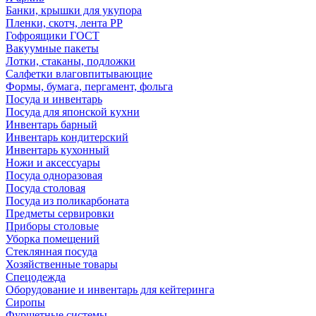
Банки, крышки для укупора
Пленки, скотч, лента РР
Гофроящики ГОСТ
Вакуумные пакеты
Лотки, стаканы, подложки
Салфетки влаговпитывающие
Формы, бумага, пергамент, фольга
Посуда и инвентарь
Посуда для японской кухни
Инвентарь барный
Инвентарь кондитерский
Инвентарь кухонный
Ножи и аксессуары
Посуда одноразовая
Посуда столовая
Посуда из поликарбоната
Предметы сервировки
Приборы столовые
Уборка помещений
Стеклянная посуда
Хозяйственные товары
Спецодежда
Оборудование и инвентарь для кейтеринга
Сиропы
Фуршетные системы