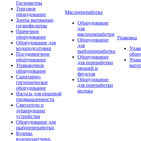
Гигрометры
Торговое
Мясопереработка
оборудование
Зонты вытяжные,
Оборудование
гидрофильтры
для
Прачечное
мясопереработки
оборудование
Упаковка
Оборудование
Оборудование для
для
водоподготовки
Упак
рыбопереработки
Посудомоечное
обор
Оборудование
оборудование
Упак
для переработки
Упаковочное
мате
овощей и
оборудование
фруктов
Санитарно-
Оборудование
гигиеническое
для переработки
оборудование
молока
Насосы для пищевой
промышленности
Смесители и
душирующие
устройства
Оборудование для
рыбопереработки
Кулеры,
водораздатчики,