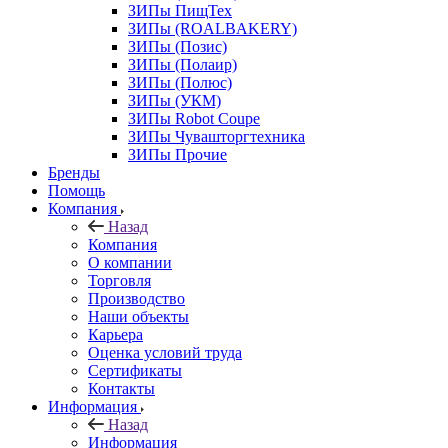
ЗИПы ПищТех
ЗИПы (ROALBAKERY)
ЗИПы (Позис)
ЗИПы (Полаир)
ЗИПы (Полюс)
ЗИПы (УКМ)
ЗИПы Robot Coupe
ЗИПы Чувашторгтехника
ЗИПы Прочие
Бренды
Помощь
Компания
Назад
Компания
О компании
Торговля
Производство
Наши объекты
Карьера
Оценка условий труда
Сертификаты
Контакты
Информация
Назад
Информация