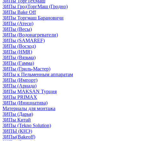
ЗИПы ТоргТехМаш
ЗИПы ГродТоргМаш (Гродно)
ЗИПы Bake Off
ЗИПы Торгмаш Барановичи
ЗИПы (Атеси)
ЗИПы (Весы)
ЗИПы (Водонагреватели)
ЗИПы (SAMAREF)
ЗИПы (Восход)
ЗИПы (HMR)
ЗИПы (Вязьма)
ЗИПы (Гамма)
ЗИПы (Гриль-Мастер)
ЗИПы к Пельменным аппаратам
ЗИПы (Импорт)
ЗИПы (Ариада)
ЗИПы MAKSAN Турция
ЗИПы PRIMAX
ЗИПы (Инициатива)
Материалы для монтажа
ЗИПы (Дарья)
ЗИПы Китай
ЗИПы (Tekno Solution)
ЗИПЫ (КНЭ)
ЗИПы(Bakeoff)