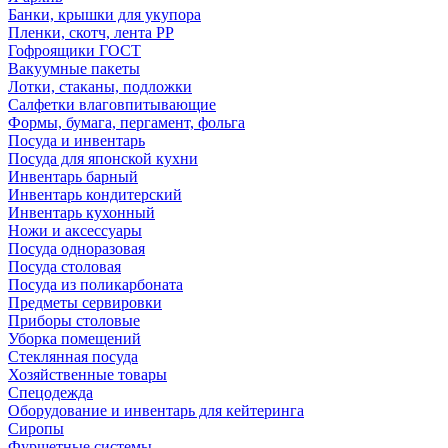
Банки, крышки для укупора
Пленки, скотч, лента РР
Гофроящики ГОСТ
Вакуумные пакеты
Лотки, стаканы, подложки
Салфетки влаговпитывающие
Формы, бумага, пергамент, фольга
Посуда и инвентарь
Посуда для японской кухни
Инвентарь барный
Инвентарь кондитерский
Инвентарь кухонный
Ножи и аксессуары
Посуда одноразовая
Посуда столовая
Посуда из поликарбоната
Предметы сервировки
Приборы столовые
Уборка помещений
Стеклянная посуда
Хозяйственные товары
Спецодежда
Оборудование и инвентарь для кейтеринга
Сиропы
Фуршетные системы