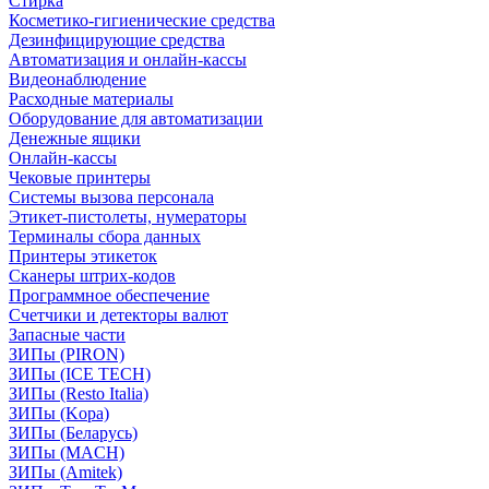
Стирка
Косметико-гигиенические средства
Дезинфицирующие средства
Автоматизация и онлайн-кассы
Видеонаблюдение
Расходные материалы
Оборудование для автоматизации
Денежные ящики
Онлайн-кассы
Чековые принтеры
Системы вызова персонала
Этикет-пистолеты, нумераторы
Терминалы сбора данных
Принтеры этикеток
Сканеры штрих-кодов
Программное обеспечение
Счетчики и детекторы валют
Запасные части
ЗИПы (PIRON)
ЗИПы (ICE TECH)
ЗИПы (Resto Italia)
ЗИПы (Kopa)
ЗИПы (Беларусь)
ЗИПы (MACH)
ЗИПы (Amitek)