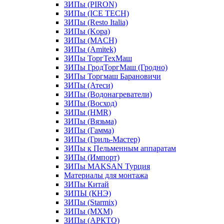
ЗИПы (PIRON)
ЗИПы (ICE TECH)
ЗИПы (Resto Italia)
ЗИПы (Kopa)
ЗИПы (MACH)
ЗИПы (Amitek)
ЗИПы ТоргТехМаш
ЗИПы ГродТоргМаш (Гродно)
ЗИПы Торгмаш Барановичи
ЗИПы (Атеси)
ЗИПы (Водонагреватели)
ЗИПы (Восход)
ЗИПы (HMR)
ЗИПы (Вязьма)
ЗИПы (Гамма)
ЗИПы (Гриль-Мастер)
ЗИПы к Пельменным аппаратам
ЗИПы (Импорт)
ЗИПы MAKSAN Турция
Материалы для монтажа
ЗИПы Китай
ЗИПЫ (КНЭ)
ЗИПы (Starmix)
ЗИПы (МХМ)
ЗИПы (АРКТО)