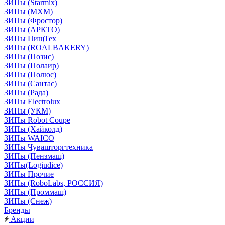
ЗИПы (Starmix)
ЗИПы (МХМ)
ЗИПы (Фростор)
ЗИПы (АРКТО)
ЗИПы ПищТех
ЗИПы (ROALBAKERY)
ЗИПы (Позис)
ЗИПы (Полаир)
ЗИПы (Полюс)
ЗИПы (Сантас)
ЗИПы (Рада)
ЗИПы Electrolux
ЗИПы (УКМ)
ЗИПы Robot Coupe
ЗИПы (Хайколд)
ЗИПы WAICO
ЗИПы Чувашторгтехника
ЗИПы (Пензмаш)
ЗИПы(Logiudice)
ЗИПы Прочие
ЗИПы (RoboLabs, РОССИЯ)
ЗИПы (Проммаш)
ЗИПы (Снеж)
Бренды
Акции