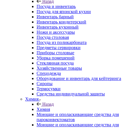
Назад
Посуда и инвентарь
Посуда для японской кухни
Инвентарь барный
Инвентарь кондитерский
Инвентарь кухонный
Ножи и аксессуары
Посуда столовая
Посуда из поликарбоната
Предметы сервировки
Приборы столовые
Уборка помещений
Стеклянная посуда
Хозяйственные товары
Спецодежда
Оборудование и инвентарь для кейтеринга
Сиропы
Термосумки
Средства индивидуальной защиты
Химия
Назад
Химия
Моющие и ополаскивающие средства для
пароконвектоматов
Моющие и ополаскивающие средства для