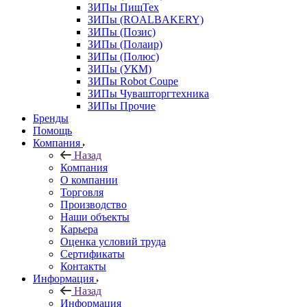
ЗИПы ПищТех
ЗИПы (ROALBAKERY)
ЗИПы (Позис)
ЗИПы (Полаир)
ЗИПы (Полюс)
ЗИПы (УКМ)
ЗИПы Robot Coupe
ЗИПы Чувашторгтехника
ЗИПы Прочие
Бренды
Помощь
Компания
Назад
Компания
О компании
Торговля
Производство
Наши объекты
Карьера
Оценка условий труда
Сертификаты
Контакты
Информация
Назад
Информация