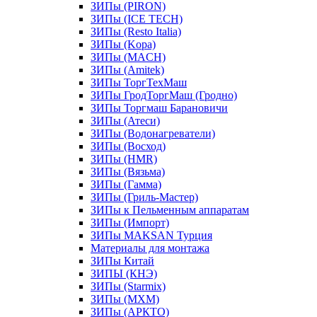
ЗИПы (PIRON)
ЗИПы (ICE TECH)
ЗИПы (Resto Italia)
ЗИПы (Kopa)
ЗИПы (MACH)
ЗИПы (Amitek)
ЗИПы ТоргТехМаш
ЗИПы ГродТоргМаш (Гродно)
ЗИПы Торгмаш Барановичи
ЗИПы (Атеси)
ЗИПы (Водонагреватели)
ЗИПы (Восход)
ЗИПы (HMR)
ЗИПы (Вязьма)
ЗИПы (Гамма)
ЗИПы (Гриль-Мастер)
ЗИПы к Пельменным аппаратам
ЗИПы (Импорт)
ЗИПы MAKSAN Турция
Материалы для монтажа
ЗИПы Китай
ЗИПЫ (КНЭ)
ЗИПы (Starmix)
ЗИПы (МХМ)
ЗИПы (АРКТО)