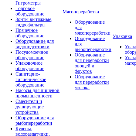
Гигрометры
Торговое
Мясопереработка
оборудование
Зонты вытяжные,
Оборудование
гидрофильтры
для
Прачечное
мясопереработки
оборудование
Упаковка
Оборудование
Оборудование для
для
водоподготовки
Упак
рыбопереработки
Посудомоечное
обор
Оборудование
оборудование
Упак
для переработки
Упаковочное
мате
овощей и
оборудование
фруктов
Санитарно-
Оборудование
гигиеническое
для переработки
оборудование
молока
Насосы для пищевой
промышленности
Смесители и
душирующие
устройства
Оборудование для
рыбопереработки
Кулеры,
водораздатчики,