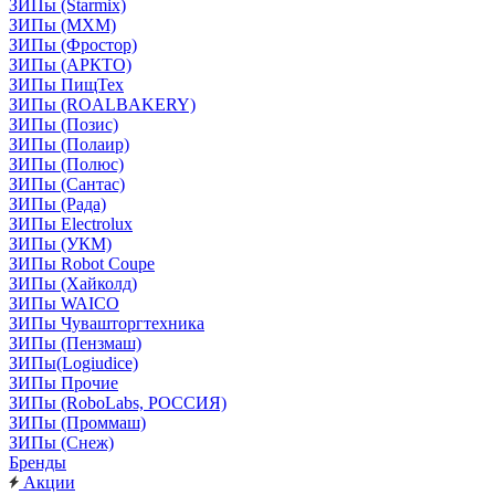
ЗИПы (Starmix)
ЗИПы (МХМ)
ЗИПы (Фростор)
ЗИПы (АРКТО)
ЗИПы ПищТех
ЗИПы (ROALBAKERY)
ЗИПы (Позис)
ЗИПы (Полаир)
ЗИПы (Полюс)
ЗИПы (Сантас)
ЗИПы (Рада)
ЗИПы Electrolux
ЗИПы (УКМ)
ЗИПы Robot Coupe
ЗИПы (Хайколд)
ЗИПы WAICO
ЗИПы Чувашторгтехника
ЗИПы (Пензмаш)
ЗИПы(Logiudice)
ЗИПы Прочие
ЗИПы (RoboLabs, РОССИЯ)
ЗИПы (Проммаш)
ЗИПы (Снеж)
Бренды
Акции