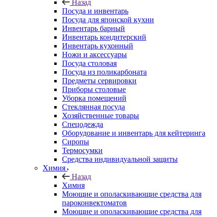
Назад
Посуда и инвентарь
Посуда для японской кухни
Инвентарь барный
Инвентарь кондитерский
Инвентарь кухонный
Ножи и аксессуары
Посуда столовая
Посуда из поликарбоната
Предметы сервировки
Приборы столовые
Уборка помещений
Стеклянная посуда
Хозяйственные товары
Спецодежда
Оборудование и инвентарь для кейтеринга
Сиропы
Термосумки
Средства индивидуальной защиты
Химия
Назад
Химия
Моющие и ополаскивающие средства для
пароконвектоматов
Моющие и ополаскивающие средства для