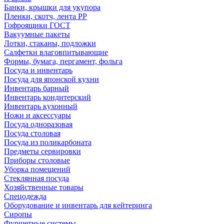
Банки, крышки для укупора
Пленки, скотч, лента РР
Гофроящики ГОСТ
Вакуумные пакеты
Лотки, стаканы, подложки
Салфетки влаговпитывающие
Формы, бумага, пергамент, фольга
Посуда и инвентарь
Посуда для японской кухни
Инвентарь барный
Инвентарь кондитерский
Инвентарь кухонный
Ножи и аксессуары
Посуда одноразовая
Посуда столовая
Посуда из поликарбоната
Предметы сервировки
Приборы столовые
Уборка помещений
Стеклянная посуда
Хозяйственные товары
Спецодежда
Оборудование и инвентарь для кейтеринга
Сиропы
Фуршетные системы