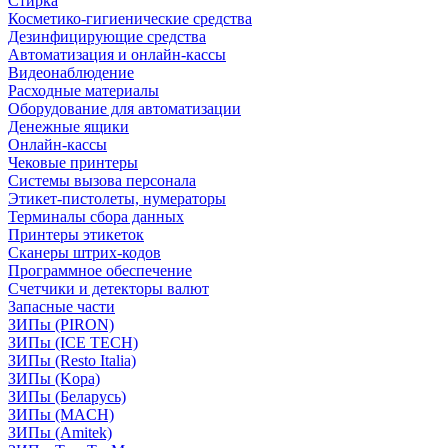
Стирка
Косметико-гигиенические средства
Дезинфицирующие средства
Автоматизация и онлайн-кассы
Видеонаблюдение
Расходные материалы
Оборудование для автоматизации
Денежные ящики
Онлайн-кассы
Чековые принтеры
Системы вызова персонала
Этикет-пистолеты, нумераторы
Терминалы сбора данных
Принтеры этикеток
Сканеры штрих-кодов
Программное обеспечение
Счетчики и детекторы валют
Запасные части
ЗИПы (PIRON)
ЗИПы (ICE TECH)
ЗИПы (Resto Italia)
ЗИПы (Kopa)
ЗИПы (Беларусь)
ЗИПы (MACH)
ЗИПы (Amitek)