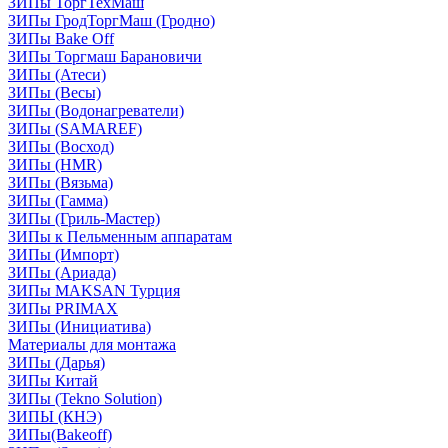
ЗИПы ТоргТехМаш
ЗИПы ГродТоргМаш (Гродно)
ЗИПы Bake Off
ЗИПы Торгмаш Барановичи
ЗИПы (Атеси)
ЗИПы (Весы)
ЗИПы (Водонагреватели)
ЗИПы (SAMAREF)
ЗИПы (Восход)
ЗИПы (HMR)
ЗИПы (Вязьма)
ЗИПы (Гамма)
ЗИПы (Гриль-Мастер)
ЗИПы к Пельменным аппаратам
ЗИПы (Импорт)
ЗИПы (Ариада)
ЗИПы MAKSAN Турция
ЗИПы PRIMAX
ЗИПы (Инициатива)
Материалы для монтажа
ЗИПы (Дарья)
ЗИПы Китай
ЗИПы (Tekno Solution)
ЗИПЫ (КНЭ)
ЗИПы(Bakeoff)