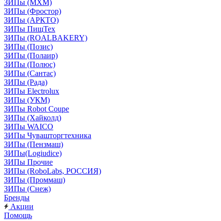
ЗИПы (МХМ)
ЗИПы (Фростор)
ЗИПы (АРКТО)
ЗИПы ПищТех
ЗИПы (ROALBAKERY)
ЗИПы (Позис)
ЗИПы (Полаир)
ЗИПы (Полюс)
ЗИПы (Сантас)
ЗИПы (Рада)
ЗИПы Electrolux
ЗИПы (УКМ)
ЗИПы Robot Coupe
ЗИПы (Хайколд)
ЗИПы WAICO
ЗИПы Чувашторгтехника
ЗИПы (Пензмаш)
ЗИПы(Logiudice)
ЗИПы Прочие
ЗИПы (RoboLabs, РОССИЯ)
ЗИПы (Проммаш)
ЗИПы (Снеж)
Бренды
Акции
Помощь