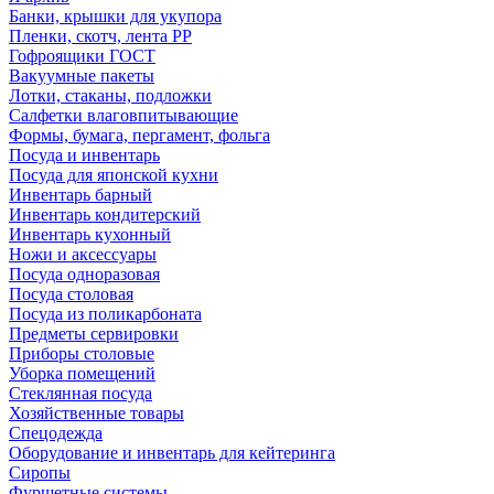
Банки, крышки для укупора
Пленки, скотч, лента РР
Гофроящики ГОСТ
Вакуумные пакеты
Лотки, стаканы, подложки
Салфетки влаговпитывающие
Формы, бумага, пергамент, фольга
Посуда и инвентарь
Посуда для японской кухни
Инвентарь барный
Инвентарь кондитерский
Инвентарь кухонный
Ножи и аксессуары
Посуда одноразовая
Посуда столовая
Посуда из поликарбоната
Предметы сервировки
Приборы столовые
Уборка помещений
Стеклянная посуда
Хозяйственные товары
Спецодежда
Оборудование и инвентарь для кейтеринга
Сиропы
Фуршетные системы