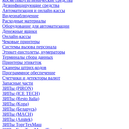
Косметико-гигиенические средства
Дезинфицирующие средства
Автоматизация и онлайн-кассы
Видеонаблюдение
Расходные материалы
Оборудование для автоматизации
Денежные ящики
Онлайн-кассы
Чековые принтеры
Системы вызова персонала
Этикет-пистолеты, нумераторы
Терминалы сбора данных
Принтеры этикеток
Сканеры штрих-кодов
Программное обеспечение
Счетчики и детекторы валют
Запасные части
ЗИПы (PIRON)
ЗИПы (ICE TECH)
ЗИПы (Resto Italia)
ЗИПы (Kopa)
ЗИПы (Беларусь)
ЗИПы (MACH)
ЗИПы (Amitek)
ЗИПы ТоргТехМаш