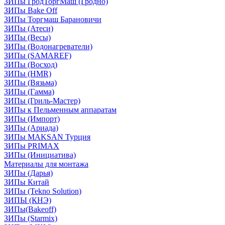
ЗИПы ГродТоргМаш (Гродно)
ЗИПы Bake Off
ЗИПы Торгмаш Барановичи
ЗИПы (Атеси)
ЗИПы (Весы)
ЗИПы (Водонагреватели)
ЗИПы (SAMAREF)
ЗИПы (Восход)
ЗИПы (HMR)
ЗИПы (Вязьма)
ЗИПы (Гамма)
ЗИПы (Гриль-Мастер)
ЗИПы к Пельменным аппаратам
ЗИПы (Импорт)
ЗИПы (Ариада)
ЗИПы MAKSAN Турция
ЗИПы PRIMAX
ЗИПы (Инициатива)
Материалы для монтажа
ЗИПы (Дарья)
ЗИПы Китай
ЗИПы (Tekno Solution)
ЗИПЫ (КНЭ)
ЗИПы(Bakeoff)
ЗИПы (Starmix)