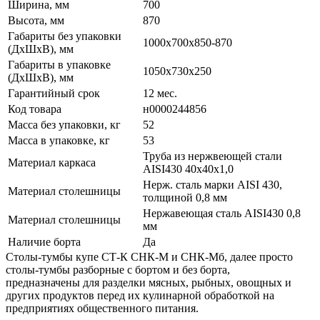
Ширина, мм
700
Высота, мм
870
Габариты без упаковки
1000х700х850-870
(ДхШхВ), мм
Габариты в упаковке
1050х730х250
(ДхШхВ), мм
Гарантийный срок
12 мес.
Код товара
н0000244856
Масса без упаковки, кг
52
Масса в упаковке, кг
53
Труба из нержвеющей стали
Материал каркаса
AISI430 40х40х1,0
Нерж. сталь марки AISI 430,
Материал столешницы
толщиной 0,8 мм
Нержавеющая сталь AISI430 0,8
Материал столешницы
мм
Наличие борта
Да
Столы-тумбы купе СТ-К СНК-М и СНК-Мб, далее просто
столы-тумбы разборные с бортом и без борта,
предназначены для разделки мясных, рыбных, овощных и
других продуктов перед их кулинарной обработкой на
предприятиях общественного питания.