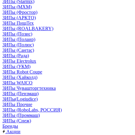
ЗИПы (Starmix)
ЗИПы (МХМ)
ЗИПы (Фростор)
ЗИПы (АРКТО)
ЗИПы ПищТех
ЗИПы (ROALBAKERY)
ЗИПы (Позис)
ЗИПы (Полаир)
ЗИПы (Полюс)
ЗИПы (Сантас)
ЗИПы (Рада)
ЗИПы Electrolux
ЗИПы (УКМ)
ЗИПы Robot Coupe
ЗИПы (Хайколд)
ЗИПы WAICO
ЗИПы Чувашторгтехника
ЗИПы (Пензмаш)
ЗИПы(Logiudice)
ЗИПы Прочие
ЗИПы (RoboLabs, РОССИЯ)
ЗИПы (Проммаш)
ЗИПы (Снеж)
Бренды
Акции