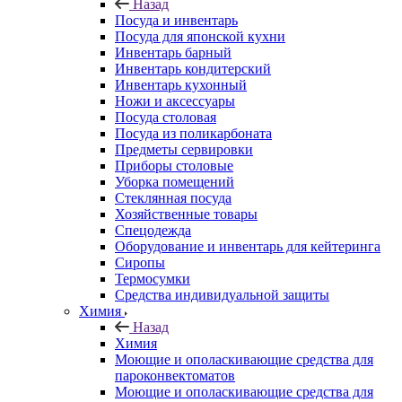
Назад
Посуда и инвентарь
Посуда для японской кухни
Инвентарь барный
Инвентарь кондитерский
Инвентарь кухонный
Ножи и аксессуары
Посуда столовая
Посуда из поликарбоната
Предметы сервировки
Приборы столовые
Уборка помещений
Стеклянная посуда
Хозяйственные товары
Спецодежда
Оборудование и инвентарь для кейтеринга
Сиропы
Термосумки
Средства индивидуальной защиты
Химия
Назад
Химия
Моющие и ополаскивающие средства для
пароконвектоматов
Моющие и ополаскивающие средства для