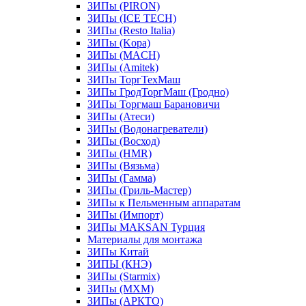
ЗИПы (PIRON)
ЗИПы (ICE TECH)
ЗИПы (Resto Italia)
ЗИПы (Kopa)
ЗИПы (MACH)
ЗИПы (Amitek)
ЗИПы ТоргТехМаш
ЗИПы ГродТоргМаш (Гродно)
ЗИПы Торгмаш Барановичи
ЗИПы (Атеси)
ЗИПы (Водонагреватели)
ЗИПы (Восход)
ЗИПы (HMR)
ЗИПы (Вязьма)
ЗИПы (Гамма)
ЗИПы (Гриль-Мастер)
ЗИПы к Пельменным аппаратам
ЗИПы (Импорт)
ЗИПы MAKSAN Турция
Материалы для монтажа
ЗИПы Китай
ЗИПЫ (КНЭ)
ЗИПы (Starmix)
ЗИПы (МХМ)
ЗИПы (АРКТО)