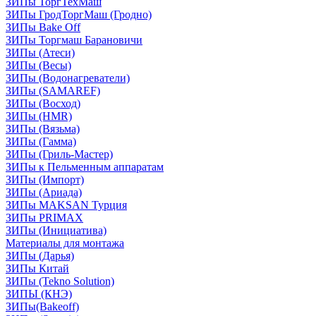
ЗИПы ТоргТехМаш
ЗИПы ГродТоргМаш (Гродно)
ЗИПы Bake Off
ЗИПы Торгмаш Барановичи
ЗИПы (Атеси)
ЗИПы (Весы)
ЗИПы (Водонагреватели)
ЗИПы (SAMAREF)
ЗИПы (Восход)
ЗИПы (HMR)
ЗИПы (Вязьма)
ЗИПы (Гамма)
ЗИПы (Гриль-Мастер)
ЗИПы к Пельменным аппаратам
ЗИПы (Импорт)
ЗИПы (Ариада)
ЗИПы MAKSAN Турция
ЗИПы PRIMAX
ЗИПы (Инициатива)
Материалы для монтажа
ЗИПы (Дарья)
ЗИПы Китай
ЗИПы (Tekno Solution)
ЗИПЫ (КНЭ)
ЗИПы(Bakeoff)