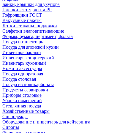
Банки, крышки для укупора
Пленки, скотч, лента РР
Гофроящики ГОСТ
Вакуумные пакеты
Лотки, стаканы, подложки
Салфетки влаговпитывающие
Формы, бумага, пергамент, фольга
Посуда и инвентарь
Посуда для японской кухни
Инвентарь барный
Инвентарь кондитерский
Инвентарь кухонный
Ножи и аксессуары
Посуда одноразовая
Посуда столовая
Посуда из поликарбоната
Предметы сервировки
Приборы столовые
Уборка помещений
Стеклянная посуда
Хозяйственные товары
Спецодежда
Оборудование и инвентарь для кейтеринга
Сиропы
Фуршетные системы