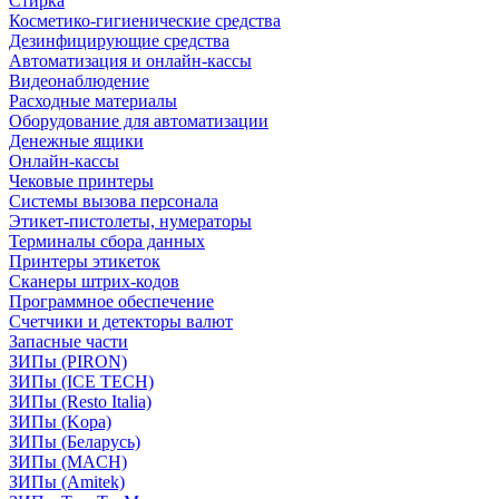
Стирка
Косметико-гигиенические средства
Дезинфицирующие средства
Автоматизация и онлайн-кассы
Видеонаблюдение
Расходные материалы
Оборудование для автоматизации
Денежные ящики
Онлайн-кассы
Чековые принтеры
Системы вызова персонала
Этикет-пистолеты, нумераторы
Терминалы сбора данных
Принтеры этикеток
Сканеры штрих-кодов
Программное обеспечение
Счетчики и детекторы валют
Запасные части
ЗИПы (PIRON)
ЗИПы (ICE TECH)
ЗИПы (Resto Italia)
ЗИПы (Kopa)
ЗИПы (Беларусь)
ЗИПы (MACH)
ЗИПы (Amitek)