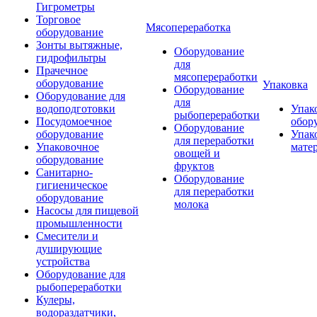
Гигрометры
Торговое
Мясопереработка
оборудование
Зонты вытяжные,
Оборудование
гидрофильтры
для
Прачечное
мясопереработки
оборудование
Упаковка
Оборудование
Оборудование для
для
водоподготовки
Упак
рыбопереработки
Посудомоечное
обор
Оборудование
оборудование
Упак
для переработки
Упаковочное
мате
овощей и
оборудование
фруктов
Санитарно-
Оборудование
гигиеническое
для переработки
оборудование
молока
Насосы для пищевой
промышленности
Смесители и
душирующие
устройства
Оборудование для
рыбопереработки
Кулеры,
водораздатчики,