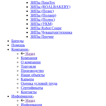
ЗИПы ПищТех
ЗИПы (ROALBAKERY)
ЗИПы (Позис)
ЗИПы (Полаир)
ЗИПы (Полюс)
ЗИПы (УКМ)
ЗИПы Robot Coupe
ЗИПы Чувашторгтехника
ЗИПы Прочие
Бренды
Помощь
Компания
Назад
Компания
О компании
Торговля
Производство
Наши объекты
Карьера
Оценка условий труда
Сертификаты
Контакты
Информация
Назад
Информация