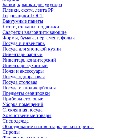
Банки, крышки для укупора
Пленки, скотч, лента РР
Гофроящики ГОСТ
Вакуумные пакеты
Лотки, стаканы, подложки
Салфетки влаговпитывающие
Формы, бумага, пергамент, фольга
Посуда и инвентарь
Посуда для японской кухни
Инвентарь барный
Инвентарь кондитерский
Инвентарь кухонный
Ножи и аксессуары
Посуда одноразовая
Посуда столовая
Посуда из поликарбоната
Предметы сервировки
Приборы столовые
Уборка помещений
Стеклянная посуда
Хозяйственные товары
Спецодежда
Оборудование и инвентарь для кейтеринга
Сиропы
Фуршетные системы