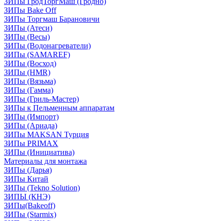
ЗИПы ГродТоргМаш (Гродно)
ЗИПы Bake Off
ЗИПы Торгмаш Барановичи
ЗИПы (Атеси)
ЗИПы (Весы)
ЗИПы (Водонагреватели)
ЗИПы (SAMAREF)
ЗИПы (Восход)
ЗИПы (HMR)
ЗИПы (Вязьма)
ЗИПы (Гамма)
ЗИПы (Гриль-Мастер)
ЗИПы к Пельменным аппаратам
ЗИПы (Импорт)
ЗИПы (Ариада)
ЗИПы MAKSAN Турция
ЗИПы PRIMAX
ЗИПы (Инициатива)
Материалы для монтажа
ЗИПы (Дарья)
ЗИПы Китай
ЗИПы (Tekno Solution)
ЗИПЫ (КНЭ)
ЗИПы(Bakeoff)
ЗИПы (Starmix)