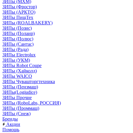
ЗИПы (МХМ)
ЗИПы (Фростор)
ЗИПы (АРКТО)
ЗИПы ПищТех
ЗИПы (ROALBAKERY)
ЗИПы (Позис)
ЗИПы (Полаир)
ЗИПы (Полюс)
ЗИПы (Сантас)
ЗИПы (Рада)
ЗИПы Electrolux
ЗИПы (УКМ)
ЗИПы Robot Coupe
ЗИПы (Хайколд)
ЗИПы WAICO
ЗИПы Чувашторгтехника
ЗИПы (Пензмаш)
ЗИПы(Logiudice)
ЗИПы Прочие
ЗИПы (RoboLabs, РОССИЯ)
ЗИПы (Проммаш)
ЗИПы (Снеж)
Бренды
Акции
Помощь