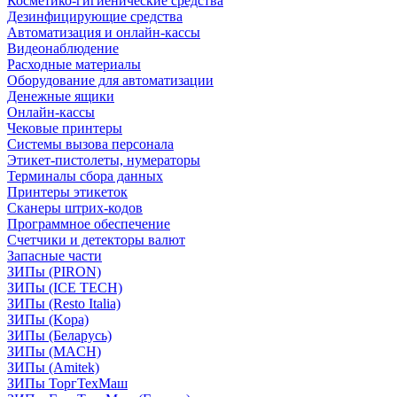
Косметико-гигиенические средства
Дезинфицирующие средства
Автоматизация и онлайн-кассы
Видеонаблюдение
Расходные материалы
Оборудование для автоматизации
Денежные ящики
Онлайн-кассы
Чековые принтеры
Системы вызова персонала
Этикет-пистолеты, нумераторы
Терминалы сбора данных
Принтеры этикеток
Сканеры штрих-кодов
Программное обеспечение
Счетчики и детекторы валют
Запасные части
ЗИПы (PIRON)
ЗИПы (ICE TECH)
ЗИПы (Resto Italia)
ЗИПы (Kopa)
ЗИПы (Беларусь)
ЗИПы (MACH)
ЗИПы (Amitek)
ЗИПы ТоргТехМаш