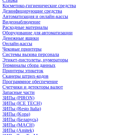
Стирка
Косметико-гигиенические средства
Дезинфицирующие средства
Автоматизация и онлайн-кассы
Видеонаблюдение
Расходные материалы
Оборудование для автоматизации
Денежные ящики
Онлайн-кассы
Чековые принтеры
Системы вызова персонала
Этикет-пистолеты, нумераторы
Терминалы сбора данных
Принтеры этикеток
Сканеры штрих-кодов
Программное обеспечение
Счетчики и детекторы валют
Запасные части
ЗИПы (PIRON)
ЗИПы (ICE TECH)
ЗИПы (Resto Italia)
ЗИПы (Kopa)
ЗИПы (Беларусь)
ЗИПы (MACH)
ЗИПы (Amitek)