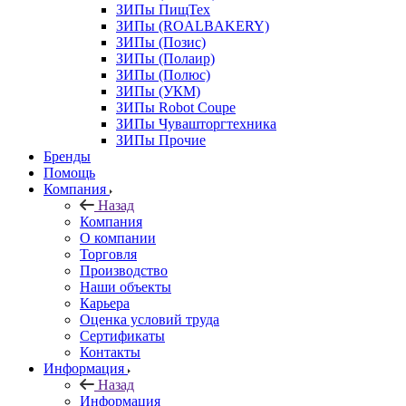
ЗИПы ПищТех
ЗИПы (ROALBAKERY)
ЗИПы (Позис)
ЗИПы (Полаир)
ЗИПы (Полюс)
ЗИПы (УКМ)
ЗИПы Robot Coupe
ЗИПы Чувашторгтехника
ЗИПы Прочие
Бренды
Помощь
Компания
Назад
Компания
О компании
Торговля
Производство
Наши объекты
Карьера
Оценка условий труда
Сертификаты
Контакты
Информация
Назад
Информация