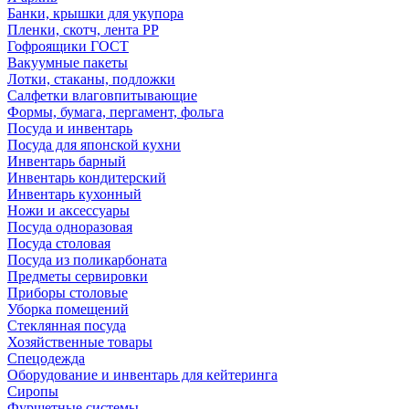
Банки, крышки для укупора
Пленки, скотч, лента РР
Гофроящики ГОСТ
Вакуумные пакеты
Лотки, стаканы, подложки
Салфетки влаговпитывающие
Формы, бумага, пергамент, фольга
Посуда и инвентарь
Посуда для японской кухни
Инвентарь барный
Инвентарь кондитерский
Инвентарь кухонный
Ножи и аксессуары
Посуда одноразовая
Посуда столовая
Посуда из поликарбоната
Предметы сервировки
Приборы столовые
Уборка помещений
Стеклянная посуда
Хозяйственные товары
Спецодежда
Оборудование и инвентарь для кейтеринга
Сиропы
Фуршетные системы