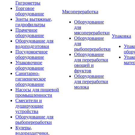
Гигрометры
Торговое
Мясопереработка
оборудование
Зонты вытяжные,
Оборудование
гидрофильтры
для
Прачечное
мясопереработки
оборудование
Упаковка
Оборудование
Оборудование для
для
водоподготовки
Упак
рыбопереработки
Посудомоечное
обор
Оборудование
оборудование
Упак
для переработки
Упаковочное
мате
овощей и
оборудование
фруктов
Санитарно-
Оборудование
гигиеническое
для переработки
оборудование
молока
Насосы для пищевой
промышленности
Смесители и
душирующие
устройства
Оборудование для
рыбопереработки
Кулеры,
водораздатчики,