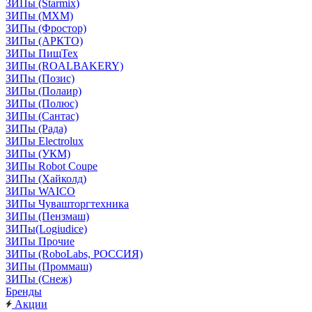
ЗИПы (Starmix)
ЗИПы (МХМ)
ЗИПы (Фростор)
ЗИПы (АРКТО)
ЗИПы ПищТех
ЗИПы (ROALBAKERY)
ЗИПы (Позис)
ЗИПы (Полаир)
ЗИПы (Полюс)
ЗИПы (Сантас)
ЗИПы (Рада)
ЗИПы Electrolux
ЗИПы (УКМ)
ЗИПы Robot Coupe
ЗИПы (Хайколд)
ЗИПы WAICO
ЗИПы Чувашторгтехника
ЗИПы (Пензмаш)
ЗИПы(Logiudice)
ЗИПы Прочие
ЗИПы (RoboLabs, РОССИЯ)
ЗИПы (Проммаш)
ЗИПы (Снеж)
Бренды
Акции