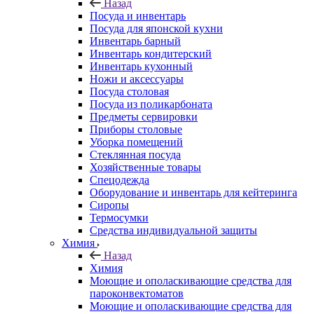
Назад
Посуда и инвентарь
Посуда для японской кухни
Инвентарь барный
Инвентарь кондитерский
Инвентарь кухонный
Ножи и аксессуары
Посуда столовая
Посуда из поликарбоната
Предметы сервировки
Приборы столовые
Уборка помещений
Стеклянная посуда
Хозяйственные товары
Спецодежда
Оборудование и инвентарь для кейтеринга
Сиропы
Термосумки
Средства индивидуальной защиты
Химия
Назад
Химия
Моющие и ополаскивающие средства для
пароконвектоматов
Моющие и ополаскивающие средства для