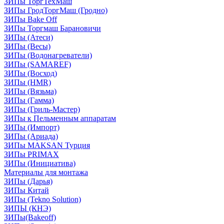
ЗИПы ТоргТехМаш
ЗИПы ГродТоргМаш (Гродно)
ЗИПы Bake Off
ЗИПы Торгмаш Барановичи
ЗИПы (Атеси)
ЗИПы (Весы)
ЗИПы (Водонагреватели)
ЗИПы (SAMAREF)
ЗИПы (Восход)
ЗИПы (HMR)
ЗИПы (Вязьма)
ЗИПы (Гамма)
ЗИПы (Гриль-Мастер)
ЗИПы к Пельменным аппаратам
ЗИПы (Импорт)
ЗИПы (Ариада)
ЗИПы MAKSAN Турция
ЗИПы PRIMAX
ЗИПы (Инициатива)
Материалы для монтажа
ЗИПы (Дарья)
ЗИПы Китай
ЗИПы (Tekno Solution)
ЗИПЫ (КНЭ)
ЗИПы(Bakeoff)