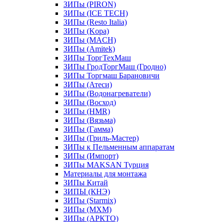
ЗИПы (PIRON)
ЗИПы (ICE TECH)
ЗИПы (Resto Italia)
ЗИПы (Kopa)
ЗИПы (MACH)
ЗИПы (Amitek)
ЗИПы ТоргТехМаш
ЗИПы ГродТоргМаш (Гродно)
ЗИПы Торгмаш Барановичи
ЗИПы (Атеси)
ЗИПы (Водонагреватели)
ЗИПы (Восход)
ЗИПы (HMR)
ЗИПы (Вязьма)
ЗИПы (Гамма)
ЗИПы (Гриль-Мастер)
ЗИПы к Пельменным аппаратам
ЗИПы (Импорт)
ЗИПы MAKSAN Турция
Материалы для монтажа
ЗИПы Китай
ЗИПЫ (КНЭ)
ЗИПы (Starmix)
ЗИПы (МХМ)
ЗИПы (АРКТО)