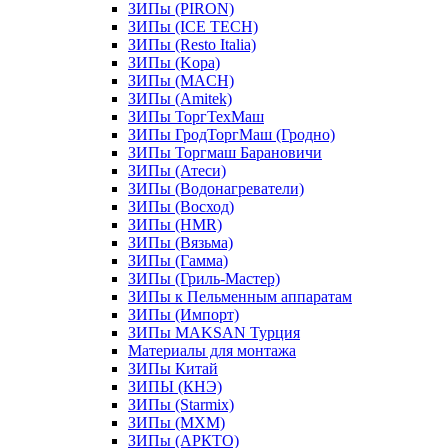
ЗИПы (PIRON)
ЗИПы (ICE TECH)
ЗИПы (Resto Italia)
ЗИПы (Kopa)
ЗИПы (MACH)
ЗИПы (Amitek)
ЗИПы ТоргТехМаш
ЗИПы ГродТоргМаш (Гродно)
ЗИПы Торгмаш Барановичи
ЗИПы (Атеси)
ЗИПы (Водонагреватели)
ЗИПы (Восход)
ЗИПы (HMR)
ЗИПы (Вязьма)
ЗИПы (Гамма)
ЗИПы (Гриль-Мастер)
ЗИПы к Пельменным аппаратам
ЗИПы (Импорт)
ЗИПы MAKSAN Турция
Материалы для монтажа
ЗИПы Китай
ЗИПЫ (КНЭ)
ЗИПы (Starmix)
ЗИПы (МХМ)
ЗИПы (АРКТО)