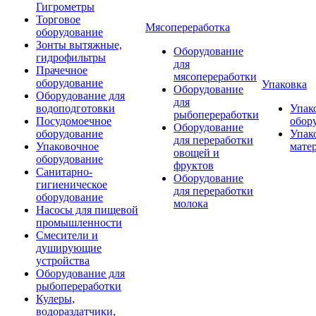
Гигрометры
Торговое
Мясопереработка
оборудование
Зонты вытяжные,
Оборудование
гидрофильтры
для
Прачечное
мясопереработки
оборудование
Упаковка
Оборудование
Оборудование для
для
водоподготовки
Упак
рыбопереработки
Посудомоечное
обор
Оборудование
оборудование
Упак
для переработки
Упаковочное
мате
овощей и
оборудование
фруктов
Санитарно-
Оборудование
гигиеническое
для переработки
оборудование
молока
Насосы для пищевой
промышленности
Смесители и
душирующие
устройства
Оборудование для
рыбопереработки
Кулеры,
водораздатчики,