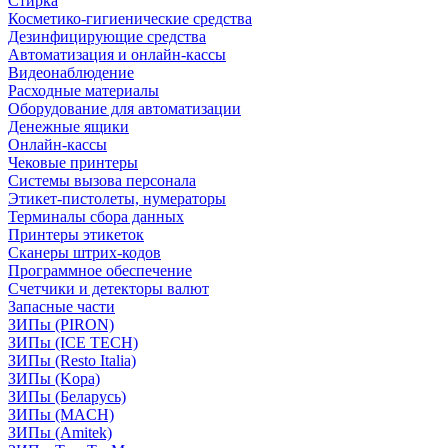
Стирка
Косметико-гигиенические средства
Дезинфицирующие средства
Автоматизация и онлайн-кассы
Видеонаблюдение
Расходные материалы
Оборудование для автоматизации
Денежные ящики
Онлайн-кассы
Чековые принтеры
Системы вызова персонала
Этикет-пистолеты, нумераторы
Терминалы сбора данных
Принтеры этикеток
Сканеры штрих-кодов
Программное обеспечение
Счетчики и детекторы валют
Запасные части
ЗИПы (PIRON)
ЗИПы (ICE TECH)
ЗИПы (Resto Italia)
ЗИПы (Kopa)
ЗИПы (Беларусь)
ЗИПы (MACH)
ЗИПы (Amitek)