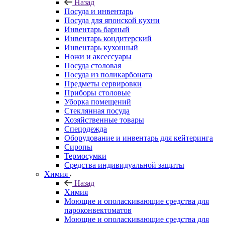
Назад
Посуда и инвентарь
Посуда для японской кухни
Инвентарь барный
Инвентарь кондитерский
Инвентарь кухонный
Ножи и аксессуары
Посуда столовая
Посуда из поликарбоната
Предметы сервировки
Приборы столовые
Уборка помещений
Стеклянная посуда
Хозяйственные товары
Спецодежда
Оборудование и инвентарь для кейтеринга
Сиропы
Термосумки
Средства индивидуальной защиты
Химия
Назад
Химия
Моющие и ополаскивающие средства для
пароконвектоматов
Моющие и ополаскивающие средства для