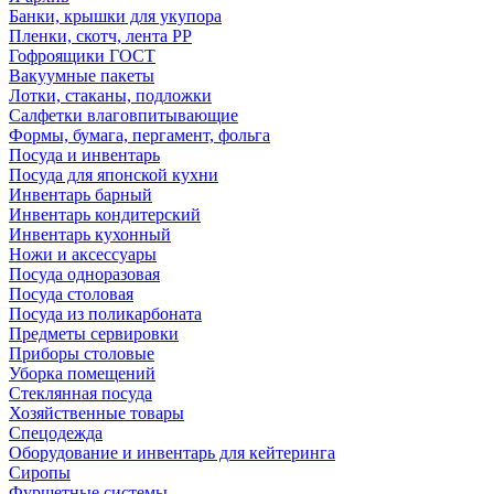
Банки, крышки для укупора
Пленки, скотч, лента РР
Гофроящики ГОСТ
Вакуумные пакеты
Лотки, стаканы, подложки
Салфетки влаговпитывающие
Формы, бумага, пергамент, фольга
Посуда и инвентарь
Посуда для японской кухни
Инвентарь барный
Инвентарь кондитерский
Инвентарь кухонный
Ножи и аксессуары
Посуда одноразовая
Посуда столовая
Посуда из поликарбоната
Предметы сервировки
Приборы столовые
Уборка помещений
Стеклянная посуда
Хозяйственные товары
Спецодежда
Оборудование и инвентарь для кейтеринга
Сиропы
Фуршетные системы