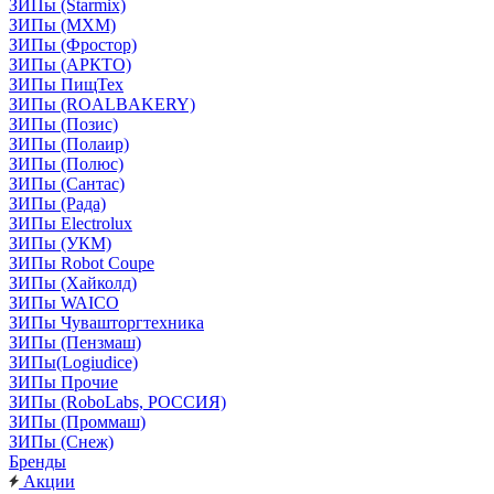
ЗИПы (Starmix)
ЗИПы (МХМ)
ЗИПы (Фростор)
ЗИПы (АРКТО)
ЗИПы ПищТех
ЗИПы (ROALBAKERY)
ЗИПы (Позис)
ЗИПы (Полаир)
ЗИПы (Полюс)
ЗИПы (Сантас)
ЗИПы (Рада)
ЗИПы Electrolux
ЗИПы (УКМ)
ЗИПы Robot Coupe
ЗИПы (Хайколд)
ЗИПы WAICO
ЗИПы Чувашторгтехника
ЗИПы (Пензмаш)
ЗИПы(Logiudice)
ЗИПы Прочие
ЗИПы (RoboLabs, РОССИЯ)
ЗИПы (Проммаш)
ЗИПы (Снеж)
Бренды
Акции