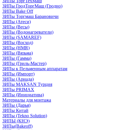
ЗИПы ТоргТехМаш
ЗИПы ГродТоргМаш (Гродно)
ЗИПы Bake Off
ЗИПы Торгмаш Барановичи
ЗИПы (Атеси)
ЗИПы (Весы)
ЗИПы (Водонагреватели)
ЗИПы (SAMAREF)
ЗИПы (Восход)
ЗИПы (HMR)
ЗИПы (Вязьма)
ЗИПы (Гамма)
ЗИПы (Гриль-Мастер)
ЗИПы к Пельменным аппаратам
ЗИПы (Импорт)
ЗИПы (Ариада)
ЗИПы MAKSAN Турция
ЗИПы PRIMAX
ЗИПы (Инициатива)
Материалы для монтажа
ЗИПы (Дарья)
ЗИПы Китай
ЗИПы (Tekno Solution)
ЗИПЫ (КНЭ)
ЗИПы(Bakeoff)