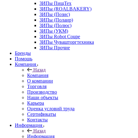
ЗИПы ПищТех
ЗИПы (ROALBAKERY)
ЗИПы (Позис)
ЗИПы (Полаир)
ЗИПы (Полюс)
ЗИПы (УКМ)
ЗИПы Robot Coupe
ЗИПы Чувашторгтехника
ЗИПы Прочие
Бренды
Помощь
Компания
Назад
Компания
О компании
Торговля
Производство
Наши объекты
Карьера
Оценка условий труда
Сертификаты
Контакты
Информация
Назад
Информация