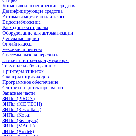
Стирка
Косметико-гигиенические средства
Дезинфицирующие средства
Автоматизация и онлайн-кассы
Видеонаблюдение
Расходные материалы
Оборудование для автоматизации
Денежные ящики
Онлайн-кассы
Чековые принтеры
Системы вызова персонала
Этикет-пистолеты, нумераторы
Терминалы сбора данных
Принтеры этикеток
Сканеры штрих-кодов
Программное обеспечение
Счетчики и детекторы валют
Запасные части
ЗИПы (PIRON)
ЗИПы (ICE TECH)
ЗИПы (Resto Italia)
ЗИПы (Kopa)
ЗИПы (Беларусь)
ЗИПы (MACH)
ЗИПы (Amitek)