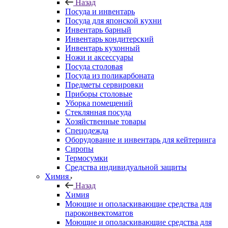
Назад
Посуда и инвентарь
Посуда для японской кухни
Инвентарь барный
Инвентарь кондитерский
Инвентарь кухонный
Ножи и аксессуары
Посуда столовая
Посуда из поликарбоната
Предметы сервировки
Приборы столовые
Уборка помещений
Стеклянная посуда
Хозяйственные товары
Спецодежда
Оборудование и инвентарь для кейтеринга
Сиропы
Термосумки
Средства индивидуальной защиты
Химия
Назад
Химия
Моющие и ополаскивающие средства для
пароконвектоматов
Моющие и ополаскивающие средства для