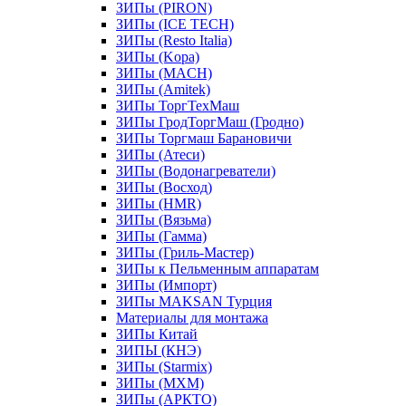
ЗИПы (PIRON)
ЗИПы (ICE TECH)
ЗИПы (Resto Italia)
ЗИПы (Kopa)
ЗИПы (MACH)
ЗИПы (Amitek)
ЗИПы ТоргТехМаш
ЗИПы ГродТоргМаш (Гродно)
ЗИПы Торгмаш Барановичи
ЗИПы (Атеси)
ЗИПы (Водонагреватели)
ЗИПы (Восход)
ЗИПы (HMR)
ЗИПы (Вязьма)
ЗИПы (Гамма)
ЗИПы (Гриль-Мастер)
ЗИПы к Пельменным аппаратам
ЗИПы (Импорт)
ЗИПы MAKSAN Турция
Материалы для монтажа
ЗИПы Китай
ЗИПЫ (КНЭ)
ЗИПы (Starmix)
ЗИПы (МХМ)
ЗИПы (АРКТО)