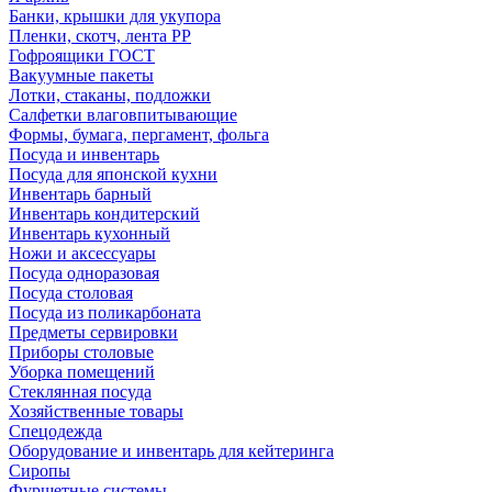
Банки, крышки для укупора
Пленки, скотч, лента РР
Гофроящики ГОСТ
Вакуумные пакеты
Лотки, стаканы, подложки
Салфетки влаговпитывающие
Формы, бумага, пергамент, фольга
Посуда и инвентарь
Посуда для японской кухни
Инвентарь барный
Инвентарь кондитерский
Инвентарь кухонный
Ножи и аксессуары
Посуда одноразовая
Посуда столовая
Посуда из поликарбоната
Предметы сервировки
Приборы столовые
Уборка помещений
Стеклянная посуда
Хозяйственные товары
Спецодежда
Оборудование и инвентарь для кейтеринга
Сиропы
Фуршетные системы