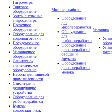
Гигрометры
Торговое
Мясопереработка
оборудование
Зонты вытяжные,
Оборудование
гидрофильтры
для
Прачечное
мясопереработки
оборудование
Упаковка
Оборудование
Оборудование для
для
водоподготовки
Упак
рыбопереработки
Посудомоечное
обор
Оборудование
оборудование
Упак
для переработки
Упаковочное
мате
овощей и
оборудование
фруктов
Санитарно-
Оборудование
гигиеническое
для переработки
оборудование
молока
Насосы для пищевой
промышленности
Смесители и
душирующие
устройства
Оборудование для
рыбопереработки
Кулеры,
водораздатчики,