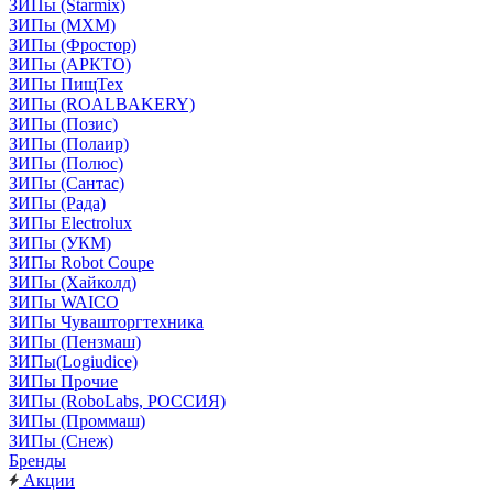
ЗИПы (Starmix)
ЗИПы (МХМ)
ЗИПы (Фростор)
ЗИПы (АРКТО)
ЗИПы ПищТех
ЗИПы (ROALBAKERY)
ЗИПы (Позис)
ЗИПы (Полаир)
ЗИПы (Полюс)
ЗИПы (Сантас)
ЗИПы (Рада)
ЗИПы Electrolux
ЗИПы (УКМ)
ЗИПы Robot Coupe
ЗИПы (Хайколд)
ЗИПы WAICO
ЗИПы Чувашторгтехника
ЗИПы (Пензмаш)
ЗИПы(Logiudice)
ЗИПы Прочие
ЗИПы (RoboLabs, РОССИЯ)
ЗИПы (Проммаш)
ЗИПы (Снеж)
Бренды
Акции