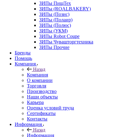
ЗИПы ПищТех
ЗИПы (ROALBAKERY)
ЗИПы (Позис)
ЗИПы (Полаир)
ЗИПы (Полюс)
ЗИПы (УКМ)
ЗИПы Robot Coupe
ЗИПы Чувашторгтехника
ЗИПы Прочие
Бренды
Помощь
Компания
Назад
Компания
О компании
Торговля
Производство
Наши объекты
Карьера
Оценка условий труда
Сертификаты
Контакты
Информация
Назад
Информация