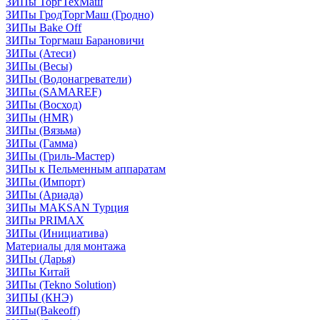
ЗИПы ТоргТехМаш
ЗИПы ГродТоргМаш (Гродно)
ЗИПы Bake Off
ЗИПы Торгмаш Барановичи
ЗИПы (Атеси)
ЗИПы (Весы)
ЗИПы (Водонагреватели)
ЗИПы (SAMAREF)
ЗИПы (Восход)
ЗИПы (HMR)
ЗИПы (Вязьма)
ЗИПы (Гамма)
ЗИПы (Гриль-Мастер)
ЗИПы к Пельменным аппаратам
ЗИПы (Импорт)
ЗИПы (Ариада)
ЗИПы MAKSAN Турция
ЗИПы PRIMAX
ЗИПы (Инициатива)
Материалы для монтажа
ЗИПы (Дарья)
ЗИПы Китай
ЗИПы (Tekno Solution)
ЗИПЫ (КНЭ)
ЗИПы(Bakeoff)