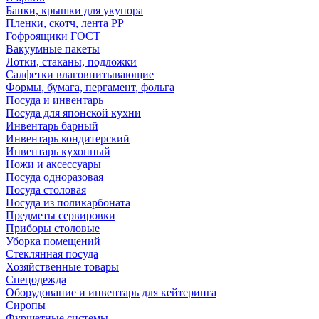
Банки, крышки для укупора
Пленки, скотч, лента РР
Гофроящики ГОСТ
Вакуумные пакеты
Лотки, стаканы, подложки
Салфетки влаговпитывающие
Формы, бумага, пергамент, фольга
Посуда и инвентарь
Посуда для японской кухни
Инвентарь барный
Инвентарь кондитерский
Инвентарь кухонный
Ножи и аксессуары
Посуда одноразовая
Посуда столовая
Посуда из поликарбоната
Предметы сервировки
Приборы столовые
Уборка помещений
Стеклянная посуда
Хозяйственные товары
Спецодежда
Оборудование и инвентарь для кейтеринга
Сиропы
Фуршетные системы