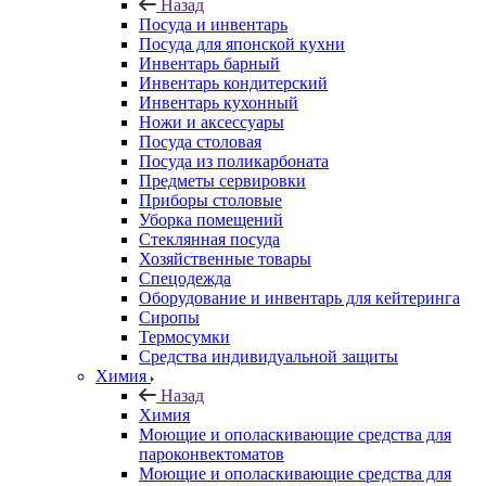
Назад
Посуда и инвентарь
Посуда для японской кухни
Инвентарь барный
Инвентарь кондитерский
Инвентарь кухонный
Ножи и аксессуары
Посуда столовая
Посуда из поликарбоната
Предметы сервировки
Приборы столовые
Уборка помещений
Стеклянная посуда
Хозяйственные товары
Спецодежда
Оборудование и инвентарь для кейтеринга
Сиропы
Термосумки
Средства индивидуальной защиты
Химия
Назад
Химия
Моющие и ополаскивающие средства для
пароконвектоматов
Моющие и ополаскивающие средства для