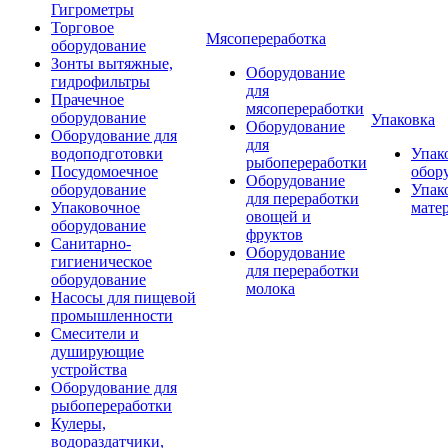
Гигрометры
Торговое
Мясопереработка
оборудование
Зонты вытяжные,
Оборудование
гидрофильтры
для
Прачечное
мясопереработки
оборудование
Упаковка
Оборудование
Оборудование для
для
водоподготовки
Упак
рыбопереработки
Посудомоечное
обор
Оборудование
оборудование
Упак
для переработки
Упаковочное
мате
овощей и
оборудование
фруктов
Санитарно-
Оборудование
гигиеническое
для переработки
оборудование
молока
Насосы для пищевой
промышленности
Смесители и
душирующие
устройства
Оборудование для
рыбопереработки
Кулеры,
водораздатчики,