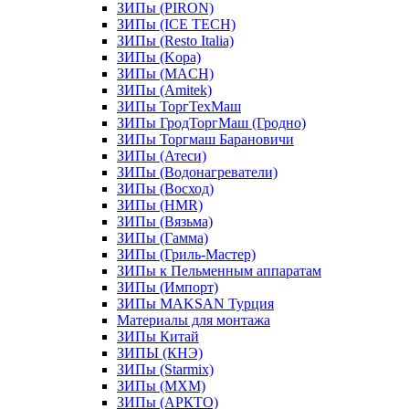
ЗИПы (PIRON)
ЗИПы (ICE TECH)
ЗИПы (Resto Italia)
ЗИПы (Kopa)
ЗИПы (MACH)
ЗИПы (Amitek)
ЗИПы ТоргТехМаш
ЗИПы ГродТоргМаш (Гродно)
ЗИПы Торгмаш Барановичи
ЗИПы (Атеси)
ЗИПы (Водонагреватели)
ЗИПы (Восход)
ЗИПы (HMR)
ЗИПы (Вязьма)
ЗИПы (Гамма)
ЗИПы (Гриль-Мастер)
ЗИПы к Пельменным аппаратам
ЗИПы (Импорт)
ЗИПы MAKSAN Турция
Материалы для монтажа
ЗИПы Китай
ЗИПЫ (КНЭ)
ЗИПы (Starmix)
ЗИПы (МХМ)
ЗИПы (АРКТО)