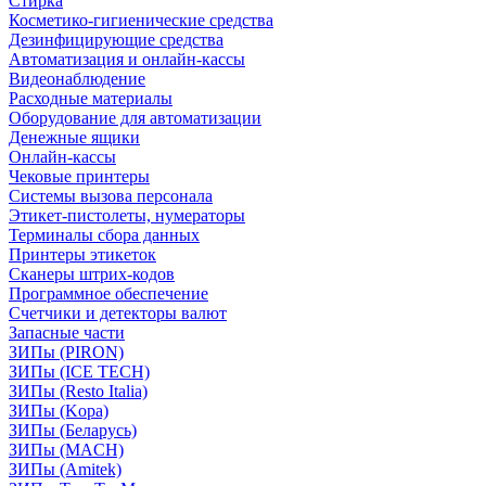
Стирка
Косметико-гигиенические средства
Дезинфицирующие средства
Автоматизация и онлайн-кассы
Видеонаблюдение
Расходные материалы
Оборудование для автоматизации
Денежные ящики
Онлайн-кассы
Чековые принтеры
Системы вызова персонала
Этикет-пистолеты, нумераторы
Терминалы сбора данных
Принтеры этикеток
Сканеры штрих-кодов
Программное обеспечение
Счетчики и детекторы валют
Запасные части
ЗИПы (PIRON)
ЗИПы (ICE TECH)
ЗИПы (Resto Italia)
ЗИПы (Kopa)
ЗИПы (Беларусь)
ЗИПы (MACH)
ЗИПы (Amitek)