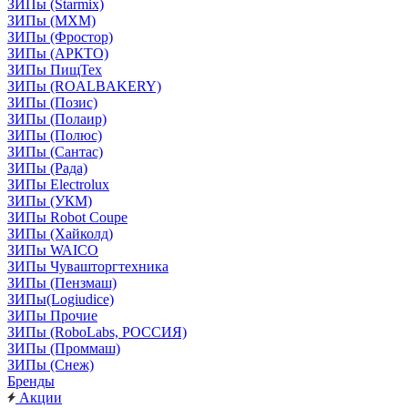
ЗИПы (Starmix)
ЗИПы (МХМ)
ЗИПы (Фростор)
ЗИПы (АРКТО)
ЗИПы ПищТех
ЗИПы (ROALBAKERY)
ЗИПы (Позис)
ЗИПы (Полаир)
ЗИПы (Полюс)
ЗИПы (Сантас)
ЗИПы (Рада)
ЗИПы Electrolux
ЗИПы (УКМ)
ЗИПы Robot Coupe
ЗИПы (Хайколд)
ЗИПы WAICO
ЗИПы Чувашторгтехника
ЗИПы (Пензмаш)
ЗИПы(Logiudice)
ЗИПы Прочие
ЗИПы (RoboLabs, РОССИЯ)
ЗИПы (Проммаш)
ЗИПы (Снеж)
Бренды
Акции