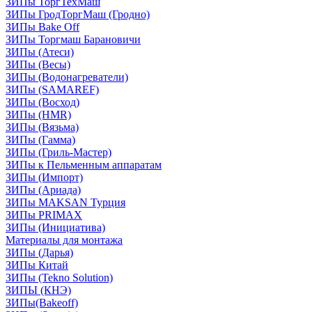
ЗИПы ТоргТехМаш
ЗИПы ГродТоргМаш (Гродно)
ЗИПы Bake Off
ЗИПы Торгмаш Барановичи
ЗИПы (Атеси)
ЗИПы (Весы)
ЗИПы (Водонагреватели)
ЗИПы (SAMAREF)
ЗИПы (Восход)
ЗИПы (HMR)
ЗИПы (Вязьма)
ЗИПы (Гамма)
ЗИПы (Гриль-Мастер)
ЗИПы к Пельменным аппаратам
ЗИПы (Импорт)
ЗИПы (Ариада)
ЗИПы MAKSAN Турция
ЗИПы PRIMAX
ЗИПы (Инициатива)
Материалы для монтажа
ЗИПы (Дарья)
ЗИПы Китай
ЗИПы (Tekno Solution)
ЗИПЫ (КНЭ)
ЗИПы(Bakeoff)