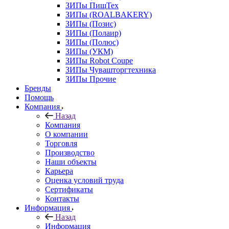
ЗИПы ПищТех
ЗИПы (ROALBAKERY)
ЗИПы (Позис)
ЗИПы (Полаир)
ЗИПы (Полюс)
ЗИПы (УКМ)
ЗИПы Robot Coupe
ЗИПы Чувашторгтехника
ЗИПы Прочие
Бренды
Помощь
Компания
Назад
Компания
О компании
Торговля
Производство
Наши объекты
Карьера
Оценка условий труда
Сертификаты
Контакты
Информация
Назад
Информация