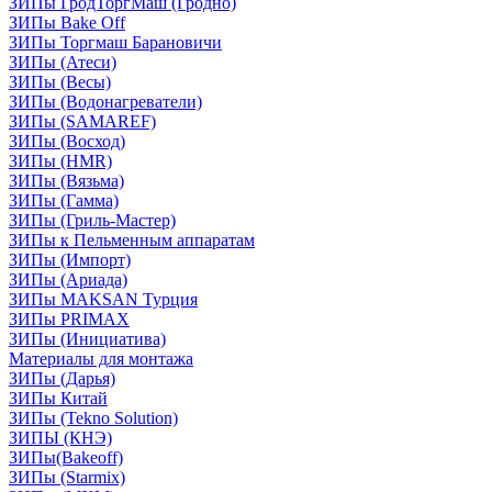
ЗИПы ГродТоргМаш (Гродно)
ЗИПы Bake Off
ЗИПы Торгмаш Барановичи
ЗИПы (Атеси)
ЗИПы (Весы)
ЗИПы (Водонагреватели)
ЗИПы (SAMAREF)
ЗИПы (Восход)
ЗИПы (HMR)
ЗИПы (Вязьма)
ЗИПы (Гамма)
ЗИПы (Гриль-Мастер)
ЗИПы к Пельменным аппаратам
ЗИПы (Импорт)
ЗИПы (Ариада)
ЗИПы MAKSAN Турция
ЗИПы PRIMAX
ЗИПы (Инициатива)
Материалы для монтажа
ЗИПы (Дарья)
ЗИПы Китай
ЗИПы (Tekno Solution)
ЗИПЫ (КНЭ)
ЗИПы(Bakeoff)
ЗИПы (Starmix)