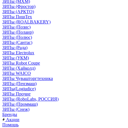
ЗИПы (МХМ)
ЗИПы (Фростор)
ЗИПы (АРКТО)
ЗИПы ПищТех
ЗИПы (ROALBAKERY)
ЗИПы (Позис)
ЗИПы (Полаир)
ЗИПы (Полюс)
ЗИПы (Сантас)
ЗИПы (Рада)
ЗИПы Electrolux
ЗИПы (УКМ)
ЗИПы Robot Coupe
ЗИПы (Хайколд)
ЗИПы WAICO
ЗИПы Чувашторгтехника
ЗИПы (Пензмаш)
ЗИПы(Logiudice)
ЗИПы Прочие
ЗИПы (RoboLabs, РОССИЯ)
ЗИПы (Проммаш)
ЗИПы (Снеж)
Бренды
Акции
Помощь