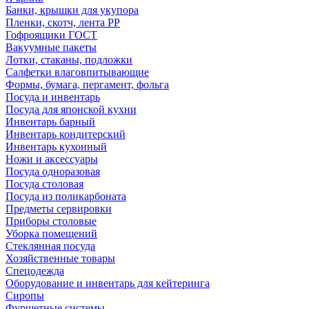
Банки, крышки для укупора
Пленки, скотч, лента РР
Гофроящики ГОСТ
Вакуумные пакеты
Лотки, стаканы, подложки
Салфетки влаговпитывающие
Формы, бумага, пергамент, фольга
Посуда и инвентарь
Посуда для японской кухни
Инвентарь барный
Инвентарь кондитерский
Инвентарь кухонный
Ножи и аксессуары
Посуда одноразовая
Посуда столовая
Посуда из поликарбоната
Предметы сервировки
Приборы столовые
Уборка помещений
Стеклянная посуда
Хозяйственные товары
Спецодежда
Оборудование и инвентарь для кейтеринга
Сиропы
Фуршетные системы