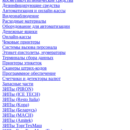
Косметико-гигиенические средства
Дезинфицирующие средства
Автоматизация и онлайн-кассы
Видеонаблюдение
Расходные материалы
Оборудование для автоматизации
Денежные ящики
Онлайн-кассы
Чековые принтеры
Системы вызова персонала
Этикет-пистолеты, нумераторы
Терминалы сбора данных
Принтеры этикеток
Сканеры штрих-кодов
Программное обеспечение
Счетчики и детекторы валют
Запасные части
ЗИПы (PIRON)
ЗИПы (ICE TECH)
ЗИПы (Resto Italia)
ЗИПы (Kopa)
ЗИПы (Беларусь)
ЗИПы (MACH)
ЗИПы (Amitek)
ЗИПы ТоргТехМаш