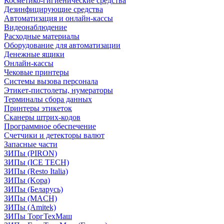
Косметико-гигиенические средства
Дезинфицирующие средства
Автоматизация и онлайн-кассы
Видеонаблюдение
Расходные материалы
Оборудование для автоматизации
Денежные ящики
Онлайн-кассы
Чековые принтеры
Системы вызова персонала
Этикет-пистолеты, нумераторы
Терминалы сбора данных
Принтеры этикеток
Сканеры штрих-кодов
Программное обеспечение
Счетчики и детекторы валют
Запасные части
ЗИПы (PIRON)
ЗИПы (ICE TECH)
ЗИПы (Resto Italia)
ЗИПы (Kopa)
ЗИПы (Беларусь)
ЗИПы (MACH)
ЗИПы (Amitek)
ЗИПы ТоргТехМаш