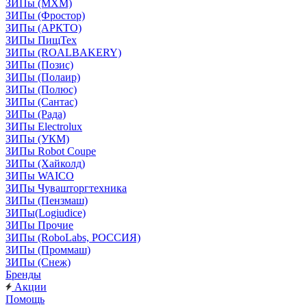
ЗИПы (МХМ)
ЗИПы (Фростор)
ЗИПы (АРКТО)
ЗИПы ПищТех
ЗИПы (ROALBAKERY)
ЗИПы (Позис)
ЗИПы (Полаир)
ЗИПы (Полюс)
ЗИПы (Сантас)
ЗИПы (Рада)
ЗИПы Electrolux
ЗИПы (УКМ)
ЗИПы Robot Coupe
ЗИПы (Хайколд)
ЗИПы WAICO
ЗИПы Чувашторгтехника
ЗИПы (Пензмаш)
ЗИПы(Logiudice)
ЗИПы Прочие
ЗИПы (RoboLabs, РОССИЯ)
ЗИПы (Проммаш)
ЗИПы (Снеж)
Бренды
Акции
Помощь