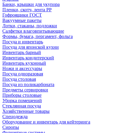
Банки, крышки для укупора
Пленки, скотч, лента РР
Гофроящики ГОСТ
Вакуумные пакеты
Лотки, стаканы, подложки
Салфетки влаговпитывающие
Формы, бумага, пергамент, фольга
Посуда и инвентарь
Посуда для японской кухни
Инвентарь барный
Инвентарь кондитерский
Инвентарь кухонный
Ножи и аксессуары
Посуда одноразовая
Посуда столовая
Посуда из поликарбоната
Предметы сервировки
Приборы столовые
Уборка помещений
Стеклянная посуда
Хозяйственные товары
Спецодежда
Оборудование и инвентарь для кейтеринга
Сиропы
Фуршетные системы