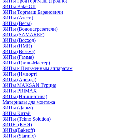
ЗИПы ГродТоргМаш (Гродно)
ЗИПы Bake Off
ЗИПы Торгмаш Барановичи
ЗИПы (Атеси)
ЗИПы (Весы)
ЗИПы (Водонагреватели)
ЗИПы (SAMAREF)
ЗИПы (Восход)
ЗИПы (HMR)
ЗИПы (Вязьма)
ЗИПы (Гамма)
ЗИПы (Гриль-Мастер)
ЗИПы к Пельменным аппаратам
ЗИПы (Импорт)
ЗИПы (Ариада)
ЗИПы MAKSAN Турция
ЗИПы PRIMAX
ЗИПы (Инициатива)
Материалы для монтажа
ЗИПы (Дарья)
ЗИПы Китай
ЗИПы (Tekno Solution)
ЗИПЫ (КНЭ)
ЗИПы(Bakeoff)
ЗИПы (Starmix)