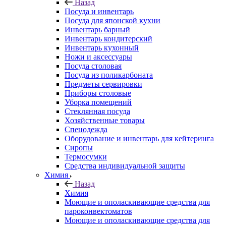
Назад
Посуда и инвентарь
Посуда для японской кухни
Инвентарь барный
Инвентарь кондитерский
Инвентарь кухонный
Ножи и аксессуары
Посуда столовая
Посуда из поликарбоната
Предметы сервировки
Приборы столовые
Уборка помещений
Стеклянная посуда
Хозяйственные товары
Спецодежда
Оборудование и инвентарь для кейтеринга
Сиропы
Термосумки
Средства индивидуальной защиты
Химия
Назад
Химия
Моющие и ополаскивающие средства для
пароконвектоматов
Моющие и ополаскивающие средства для