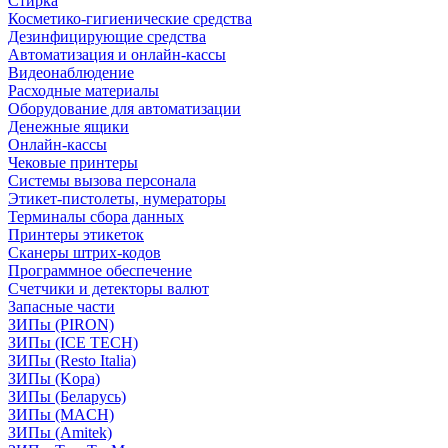
Стирка
Косметико-гигиенические средства
Дезинфицирующие средства
Автоматизация и онлайн-кассы
Видеонаблюдение
Расходные материалы
Оборудование для автоматизации
Денежные ящики
Онлайн-кассы
Чековые принтеры
Системы вызова персонала
Этикет-пистолеты, нумераторы
Терминалы сбора данных
Принтеры этикеток
Сканеры штрих-кодов
Программное обеспечение
Счетчики и детекторы валют
Запасные части
ЗИПы (PIRON)
ЗИПы (ICE TECH)
ЗИПы (Resto Italia)
ЗИПы (Kopa)
ЗИПы (Беларусь)
ЗИПы (MACH)
ЗИПы (Amitek)