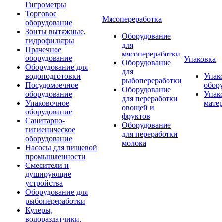
Гигрометры
Торговое
Мясопереработка
оборудование
Зонты вытяжные,
Оборудование
гидрофильтры
для
Прачечное
мясопереработки
оборудование
Упаковка
Оборудование
Оборудование для
для
водоподготовки
Упак
рыбопереработки
Посудомоечное
обор
Оборудование
оборудование
Упак
для переработки
Упаковочное
мате
овощей и
оборудование
фруктов
Санитарно-
Оборудование
гигиеническое
для переработки
оборудование
молока
Насосы для пищевой
промышленности
Смесители и
душирующие
устройства
Оборудование для
рыбопереработки
Кулеры,
водораздатчики,