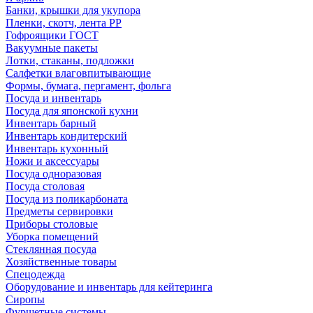
Банки, крышки для укупора
Пленки, скотч, лента РР
Гофроящики ГОСТ
Вакуумные пакеты
Лотки, стаканы, подложки
Салфетки влаговпитывающие
Формы, бумага, пергамент, фольга
Посуда и инвентарь
Посуда для японской кухни
Инвентарь барный
Инвентарь кондитерский
Инвентарь кухонный
Ножи и аксессуары
Посуда одноразовая
Посуда столовая
Посуда из поликарбоната
Предметы сервировки
Приборы столовые
Уборка помещений
Стеклянная посуда
Хозяйственные товары
Спецодежда
Оборудование и инвентарь для кейтеринга
Сиропы
Фуршетные системы