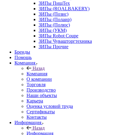
ЗИПы ПищТех
ЗИПы (ROALBAKERY)
ЗИПы (Позис)
ЗИПы (Полаир)
ЗИПы (Полюс)
ЗИПы (УКМ)
ЗИПы Robot Coupe
ЗИПы Чувашторгтехника
ЗИПы Прочие
Бренды
Помощь
Компания
Назад
Компания
О компании
Торговля
Производство
Наши объекты
Карьера
Оценка условий труда
Сертификаты
Контакты
Информация
Назад
Информация