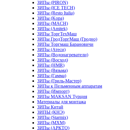
ЗИПы (PIRON)
ЗИПы (ICE TECH)
ЗИПы (Resto Italia)
ЗИПы (Kopa)
ЗИПы (MACH)
ЗИПы (Amitek)
ЗИПы ТоргТехМаш
ЗИПы ГродТоргМаш (Гродно)
ЗИПы Торгмаш Барановичи
ЗИПы (Атеси)
ЗИПы (Водонагреватели)
ЗИПы (Восход)
ЗИПы (HMR)
ЗИПы (Вязьма)
ЗИПы (Гамма)
ЗИПы (Гриль-Мастер)
ЗИПы к Пельменным аппаратам
ЗИПы (Импорт)
ЗИПы MAKSAN Турция
Материалы для монтажа
ЗИПы Китай
ЗИПЫ (КНЭ)
ЗИПы (Starmix)
ЗИПы (МХМ)
ЗИПы (АРКТО)