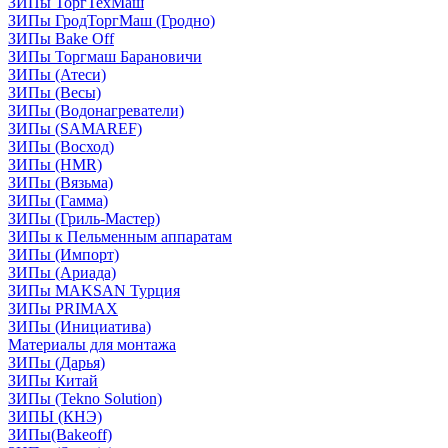
ЗИПы ТоргТехМаш
ЗИПы ГродТоргМаш (Гродно)
ЗИПы Bake Off
ЗИПы Торгмаш Барановичи
ЗИПы (Атеси)
ЗИПы (Весы)
ЗИПы (Водонагреватели)
ЗИПы (SAMAREF)
ЗИПы (Восход)
ЗИПы (HMR)
ЗИПы (Вязьма)
ЗИПы (Гамма)
ЗИПы (Гриль-Мастер)
ЗИПы к Пельменным аппаратам
ЗИПы (Импорт)
ЗИПы (Ариада)
ЗИПы MAKSAN Турция
ЗИПы PRIMAX
ЗИПы (Инициатива)
Материалы для монтажа
ЗИПы (Дарья)
ЗИПы Китай
ЗИПы (Tekno Solution)
ЗИПЫ (КНЭ)
ЗИПы(Bakeoff)