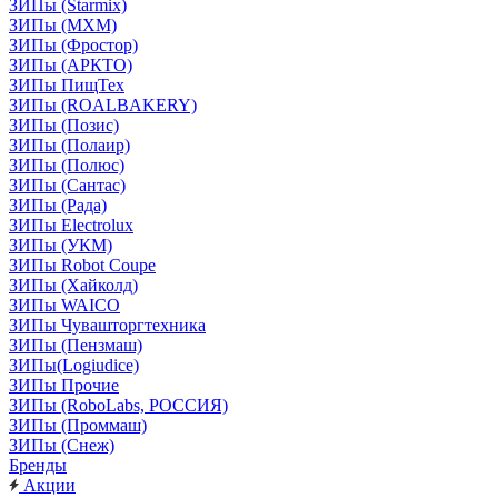
ЗИПы (Starmix)
ЗИПы (МХМ)
ЗИПы (Фростор)
ЗИПы (АРКТО)
ЗИПы ПищТех
ЗИПы (ROALBAKERY)
ЗИПы (Позис)
ЗИПы (Полаир)
ЗИПы (Полюс)
ЗИПы (Сантас)
ЗИПы (Рада)
ЗИПы Electrolux
ЗИПы (УКМ)
ЗИПы Robot Coupe
ЗИПы (Хайколд)
ЗИПы WAICO
ЗИПы Чувашторгтехника
ЗИПы (Пензмаш)
ЗИПы(Logiudice)
ЗИПы Прочие
ЗИПы (RoboLabs, РОССИЯ)
ЗИПы (Проммаш)
ЗИПы (Снеж)
Бренды
Акции