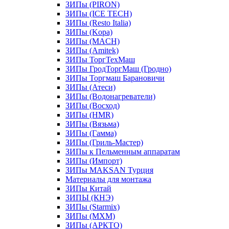
ЗИПы (PIRON)
ЗИПы (ICE TECH)
ЗИПы (Resto Italia)
ЗИПы (Kopa)
ЗИПы (MACH)
ЗИПы (Amitek)
ЗИПы ТоргТехМаш
ЗИПы ГродТоргМаш (Гродно)
ЗИПы Торгмаш Барановичи
ЗИПы (Атеси)
ЗИПы (Водонагреватели)
ЗИПы (Восход)
ЗИПы (HMR)
ЗИПы (Вязьма)
ЗИПы (Гамма)
ЗИПы (Гриль-Мастер)
ЗИПы к Пельменным аппаратам
ЗИПы (Импорт)
ЗИПы MAKSAN Турция
Материалы для монтажа
ЗИПы Китай
ЗИПЫ (КНЭ)
ЗИПы (Starmix)
ЗИПы (МХМ)
ЗИПы (АРКТО)