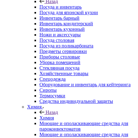
Назад
Посуда и инвентарь
Посуда для японской кухни
Инвентарь барный
Инвентарь кондитерский
Инвентарь кухонный
Ножи и аксессуары
Посуда столовая
Посуда из поликарбоната
Предметы сервировки
Приборы столовые
Уборка помещений
Стеклянная посуда
Хозяйственные товары
Спецодежда
Оборудование и инвентарь для кейтеринга
Сиропы
Термосумки
Средства индивидуальной защиты
Химия
Назад
Химия
Моющие и ополаскивающие средства для
пароконвектоматов
Моющие и ополаскивающие средства для