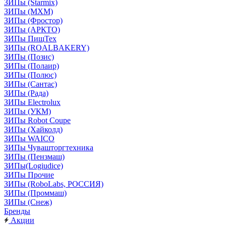
ЗИПы (Starmix)
ЗИПы (МХМ)
ЗИПы (Фростор)
ЗИПы (АРКТО)
ЗИПы ПищТех
ЗИПы (ROALBAKERY)
ЗИПы (Позис)
ЗИПы (Полаир)
ЗИПы (Полюс)
ЗИПы (Сантас)
ЗИПы (Рада)
ЗИПы Electrolux
ЗИПы (УКМ)
ЗИПы Robot Coupe
ЗИПы (Хайколд)
ЗИПы WAICO
ЗИПы Чувашторгтехника
ЗИПы (Пензмаш)
ЗИПы(Logiudice)
ЗИПы Прочие
ЗИПы (RoboLabs, РОССИЯ)
ЗИПы (Проммаш)
ЗИПы (Снеж)
Бренды
Акции