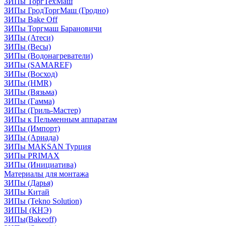
ЗИПы ТоргТехМаш
ЗИПы ГродТоргМаш (Гродно)
ЗИПы Bake Off
ЗИПы Торгмаш Барановичи
ЗИПы (Атеси)
ЗИПы (Весы)
ЗИПы (Водонагреватели)
ЗИПы (SAMAREF)
ЗИПы (Восход)
ЗИПы (HMR)
ЗИПы (Вязьма)
ЗИПы (Гамма)
ЗИПы (Гриль-Мастер)
ЗИПы к Пельменным аппаратам
ЗИПы (Импорт)
ЗИПы (Ариада)
ЗИПы MAKSAN Турция
ЗИПы PRIMAX
ЗИПы (Инициатива)
Материалы для монтажа
ЗИПы (Дарья)
ЗИПы Китай
ЗИПы (Tekno Solution)
ЗИПЫ (КНЭ)
ЗИПы(Bakeoff)