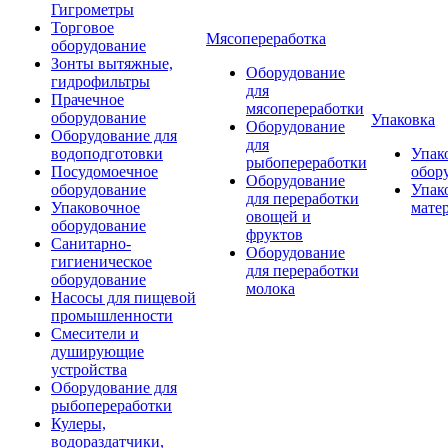
Гигрометры
Торговое
Мясопереработка
оборудование
Зонты вытяжные,
Оборудование
гидрофильтры
для
Прачечное
мясопереработки
оборудование
Упаковка
Оборудование
Оборудование для
для
водоподготовки
Упак
рыбопереработки
Посудомоечное
обор
Оборудование
оборудование
Упак
для переработки
Упаковочное
мате
овощей и
оборудование
фруктов
Санитарно-
Оборудование
гигиеническое
для переработки
оборудование
молока
Насосы для пищевой
промышленности
Смесители и
душирующие
устройства
Оборудование для
рыбопереработки
Кулеры,
водораздатчики,