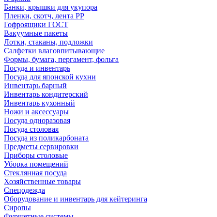
Банки, крышки для укупора
Пленки, скотч, лента РР
Гофроящики ГОСТ
Вакуумные пакеты
Лотки, стаканы, подложки
Салфетки влаговпитывающие
Формы, бумага, пергамент, фольга
Посуда и инвентарь
Посуда для японской кухни
Инвентарь барный
Инвентарь кондитерский
Инвентарь кухонный
Ножи и аксессуары
Посуда одноразовая
Посуда столовая
Посуда из поликарбоната
Предметы сервировки
Приборы столовые
Уборка помещений
Стеклянная посуда
Хозяйственные товары
Спецодежда
Оборудование и инвентарь для кейтеринга
Сиропы
Фуршетные системы