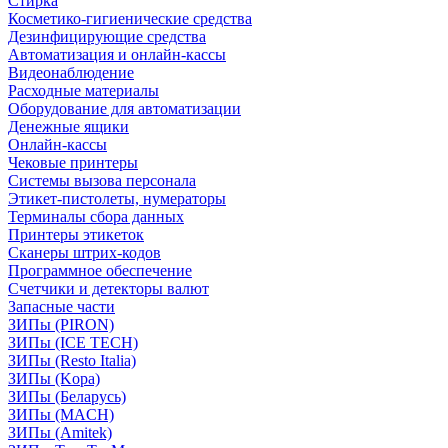
Стирка
Косметико-гигиенические средства
Дезинфицирующие средства
Автоматизация и онлайн-кассы
Видеонаблюдение
Расходные материалы
Оборудование для автоматизации
Денежные ящики
Онлайн-кассы
Чековые принтеры
Системы вызова персонала
Этикет-пистолеты, нумераторы
Терминалы сбора данных
Принтеры этикеток
Сканеры штрих-кодов
Программное обеспечение
Счетчики и детекторы валют
Запасные части
ЗИПы (PIRON)
ЗИПы (ICE TECH)
ЗИПы (Resto Italia)
ЗИПы (Kopa)
ЗИПы (Беларусь)
ЗИПы (MACH)
ЗИПы (Amitek)