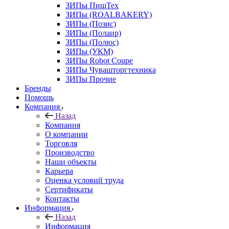
ЗИПы ПищТех
ЗИПы (ROALBAKERY)
ЗИПы (Позис)
ЗИПы (Полаир)
ЗИПы (Полюс)
ЗИПы (УКМ)
ЗИПы Robot Coupe
ЗИПы Чувашторгтехника
ЗИПы Прочие
Бренды
Помощь
Компания
Назад
Компания
О компании
Торговля
Производство
Наши объекты
Карьера
Оценка условий труда
Сертификаты
Контакты
Информация
Назад
Информация