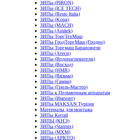
ЗИПы (PIRON)
ЗИПы (ICE TECH)
ЗИПы (Resto Italia)
ЗИПы (Kopa)
ЗИПы (MACH)
ЗИПы (Amitek)
ЗИПы ТоргТехМаш
ЗИПы ГродТоргМаш (Гродно)
ЗИПы Торгмаш Барановичи
ЗИПы (Атеси)
ЗИПы (Водонагреватели)
ЗИПы (Восход)
ЗИПы (HMR)
ЗИПы (Вязьма)
ЗИПы (Гамма)
ЗИПы (Гриль-Мастер)
ЗИПы к Пельменным аппаратам
ЗИПы (Импорт)
ЗИПы MAKSAN Турция
Материалы для монтажа
ЗИПы Китай
ЗИПЫ (КНЭ)
ЗИПы (Starmix)
ЗИПы (МХМ)
ЗИПы (АРКТО)