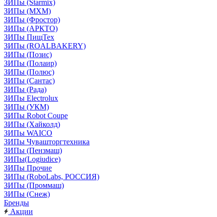
ЗИПы (Starmix)
ЗИПы (МХМ)
ЗИПы (Фростор)
ЗИПы (АРКТО)
ЗИПы ПищТех
ЗИПы (ROALBAKERY)
ЗИПы (Позис)
ЗИПы (Полаир)
ЗИПы (Полюс)
ЗИПы (Сантас)
ЗИПы (Рада)
ЗИПы Electrolux
ЗИПы (УКМ)
ЗИПы Robot Coupe
ЗИПы (Хайколд)
ЗИПы WAICO
ЗИПы Чувашторгтехника
ЗИПы (Пензмаш)
ЗИПы(Logiudice)
ЗИПы Прочие
ЗИПы (RoboLabs, РОССИЯ)
ЗИПы (Проммаш)
ЗИПы (Снеж)
Бренды
Акции