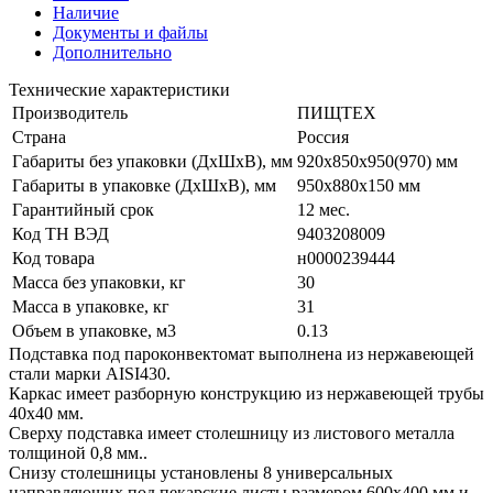
Наличие
Документы и файлы
Дополнительно
Технические характеристики
Производитель
ПИЩТЕХ
Страна
Россия
Габариты без упаковки (ДхШхВ), мм
920х850х950(970) мм
Габариты в упаковке (ДхШхВ), мм
950х880х150 мм
Гарантийный срок
12 мес.
Код ТН ВЭД
9403208009
Код товара
н0000239444
Масса без упаковки, кг
30
Масса в упаковке, кг
31
Объем в упаковке, м3
0.13
Подставка под пароконвектомат выполнена из нержавеющей
стали марки AISI430.
Каркас имеет разборную конструкцию из нержавеющей трубы
40х40 мм.
Сверху подставка имеет столешницу из листового металла
толщиной 0,8 мм..
Снизу столешницы установлены 8 универсальных
направляющих под пекарские листы размером 600х400 мм и