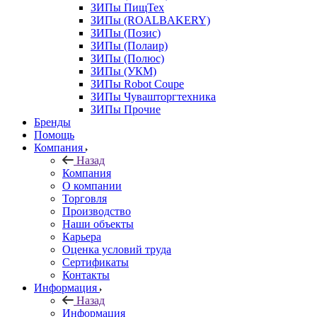
ЗИПы ПищТех
ЗИПы (ROALBAKERY)
ЗИПы (Позис)
ЗИПы (Полаир)
ЗИПы (Полюс)
ЗИПы (УКМ)
ЗИПы Robot Coupe
ЗИПы Чувашторгтехника
ЗИПы Прочие
Бренды
Помощь
Компания
Назад
Компания
О компании
Торговля
Производство
Наши объекты
Карьера
Оценка условий труда
Сертификаты
Контакты
Информация
Назад
Информация