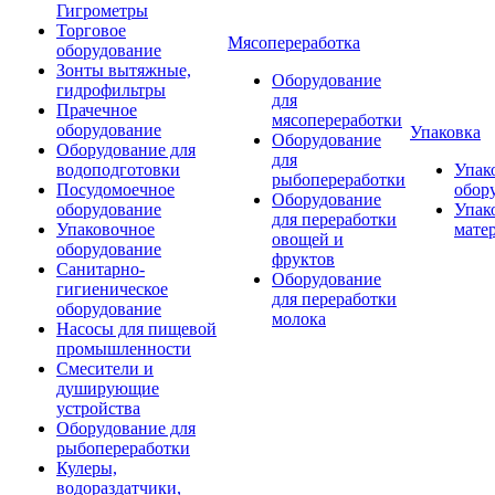
Гигрометры
Торговое
Мясопереработка
оборудование
Зонты вытяжные,
Оборудование
гидрофильтры
для
Прачечное
мясопереработки
оборудование
Упаковка
Оборудование
Оборудование для
для
водоподготовки
Упак
рыбопереработки
Посудомоечное
обор
Оборудование
оборудование
Упак
для переработки
Упаковочное
мате
овощей и
оборудование
фруктов
Санитарно-
Оборудование
гигиеническое
для переработки
оборудование
молока
Насосы для пищевой
промышленности
Смесители и
душирующие
устройства
Оборудование для
рыбопереработки
Кулеры,
водораздатчики,