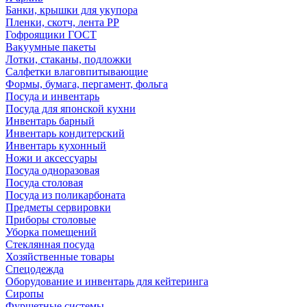
Банки, крышки для укупора
Пленки, скотч, лента РР
Гофроящики ГОСТ
Вакуумные пакеты
Лотки, стаканы, подложки
Салфетки влаговпитывающие
Формы, бумага, пергамент, фольга
Посуда и инвентарь
Посуда для японской кухни
Инвентарь барный
Инвентарь кондитерский
Инвентарь кухонный
Ножи и аксессуары
Посуда одноразовая
Посуда столовая
Посуда из поликарбоната
Предметы сервировки
Приборы столовые
Уборка помещений
Стеклянная посуда
Хозяйственные товары
Спецодежда
Оборудование и инвентарь для кейтеринга
Сиропы
Фуршетные системы