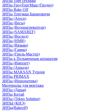
ЗИПы ТоргТехМаш
ЗИПы ГродТоргМаш (Гродно)
ЗИПы Bake Off
ЗИПы Торгмаш Барановичи
ЗИПы (Атеси)
ЗИПы (Весы)
ЗИПы (Водонагреватели)
ЗИПы (SAMAREF)
ЗИПы (Восход)
ЗИПы (HMR)
ЗИПы (Вязьма)
ЗИПы (Гамма)
ЗИПы (Гриль-Мастер)
ЗИПы к Пельменным аппаратам
ЗИПы (Импорт)
ЗИПы (Ариада)
ЗИПы MAKSAN Турция
ЗИПы PRIMAX
ЗИПы (Инициатива)
Материалы для монтажа
ЗИПы (Дарья)
ЗИПы Китай
ЗИПы (Tekno Solution)
ЗИПЫ (КНЭ)
ЗИПы(Bakeoff)