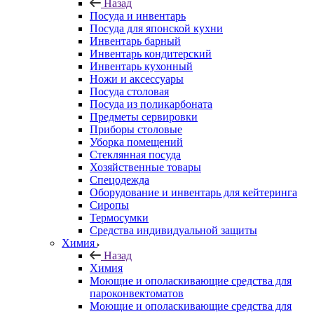
Назад
Посуда и инвентарь
Посуда для японской кухни
Инвентарь барный
Инвентарь кондитерский
Инвентарь кухонный
Ножи и аксессуары
Посуда столовая
Посуда из поликарбоната
Предметы сервировки
Приборы столовые
Уборка помещений
Стеклянная посуда
Хозяйственные товары
Спецодежда
Оборудование и инвентарь для кейтеринга
Сиропы
Термосумки
Средства индивидуальной защиты
Химия
Назад
Химия
Моющие и ополаскивающие средства для
пароконвектоматов
Моющие и ополаскивающие средства для