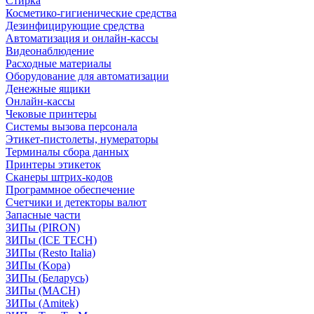
Стирка
Косметико-гигиенические средства
Дезинфицирующие средства
Автоматизация и онлайн-кассы
Видеонаблюдение
Расходные материалы
Оборудование для автоматизации
Денежные ящики
Онлайн-кассы
Чековые принтеры
Системы вызова персонала
Этикет-пистолеты, нумераторы
Терминалы сбора данных
Принтеры этикеток
Сканеры штрих-кодов
Программное обеспечение
Счетчики и детекторы валют
Запасные части
ЗИПы (PIRON)
ЗИПы (ICE TECH)
ЗИПы (Resto Italia)
ЗИПы (Kopa)
ЗИПы (Беларусь)
ЗИПы (MACH)
ЗИПы (Amitek)