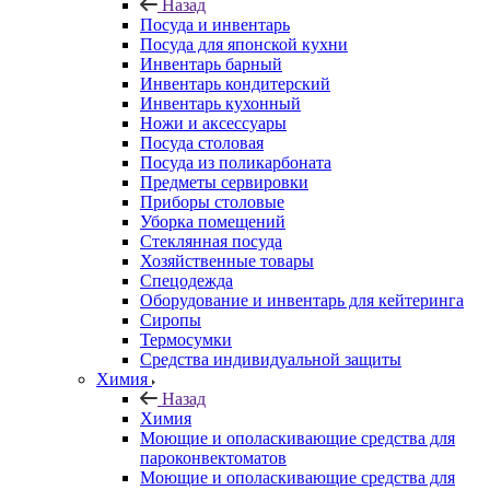
Назад
Посуда и инвентарь
Посуда для японской кухни
Инвентарь барный
Инвентарь кондитерский
Инвентарь кухонный
Ножи и аксессуары
Посуда столовая
Посуда из поликарбоната
Предметы сервировки
Приборы столовые
Уборка помещений
Стеклянная посуда
Хозяйственные товары
Спецодежда
Оборудование и инвентарь для кейтеринга
Сиропы
Термосумки
Средства индивидуальной защиты
Химия
Назад
Химия
Моющие и ополаскивающие средства для
пароконвектоматов
Моющие и ополаскивающие средства для