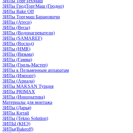
ЗИПы ТоргТехМаш
ЗИПы ГродТоргМаш (Гродно)
ЗИПы Bake Off
ЗИПы Торгмаш Барановичи
ЗИПы (Атеси)
ЗИПы (Весы)
ЗИПы (Водонагреватели)
ЗИПы (SAMAREF)
ЗИПы (Восход)
ЗИПы (HMR)
ЗИПы (Вязьма)
ЗИПы (Гамма)
ЗИПы (Гриль-Мастер)
ЗИПы к Пельменным аппаратам
ЗИПы (Импорт)
ЗИПы (Ариада)
ЗИПы MAKSAN Турция
ЗИПы PRIMAX
ЗИПы (Инициатива)
Материалы для монтажа
ЗИПы (Дарья)
ЗИПы Китай
ЗИПы (Tekno Solution)
ЗИПЫ (КНЭ)
ЗИПы(Bakeoff)