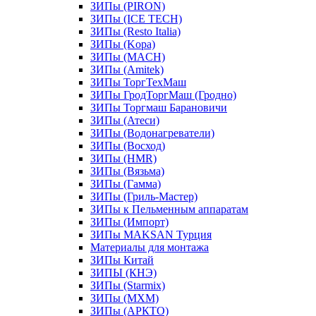
ЗИПы (PIRON)
ЗИПы (ICE TECH)
ЗИПы (Resto Italia)
ЗИПы (Kopa)
ЗИПы (MACH)
ЗИПы (Amitek)
ЗИПы ТоргТехМаш
ЗИПы ГродТоргМаш (Гродно)
ЗИПы Торгмаш Барановичи
ЗИПы (Атеси)
ЗИПы (Водонагреватели)
ЗИПы (Восход)
ЗИПы (HMR)
ЗИПы (Вязьма)
ЗИПы (Гамма)
ЗИПы (Гриль-Мастер)
ЗИПы к Пельменным аппаратам
ЗИПы (Импорт)
ЗИПы MAKSAN Турция
Материалы для монтажа
ЗИПы Китай
ЗИПЫ (КНЭ)
ЗИПы (Starmix)
ЗИПы (МХМ)
ЗИПы (АРКТО)