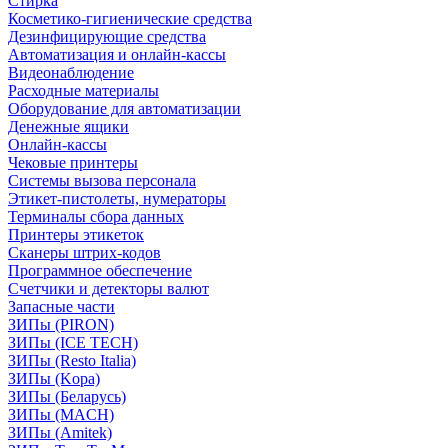
Стирка
Косметико-гигиенические средства
Дезинфицирующие средства
Автоматизация и онлайн-кассы
Видеонаблюдение
Расходные материалы
Оборудование для автоматизации
Денежные ящики
Онлайн-кассы
Чековые принтеры
Системы вызова персонала
Этикет-пистолеты, нумераторы
Терминалы сбора данных
Принтеры этикеток
Сканеры штрих-кодов
Программное обеспечение
Счетчики и детекторы валют
Запасные части
ЗИПы (PIRON)
ЗИПы (ICE TECH)
ЗИПы (Resto Italia)
ЗИПы (Kopa)
ЗИПы (Беларусь)
ЗИПы (MACH)
ЗИПы (Amitek)