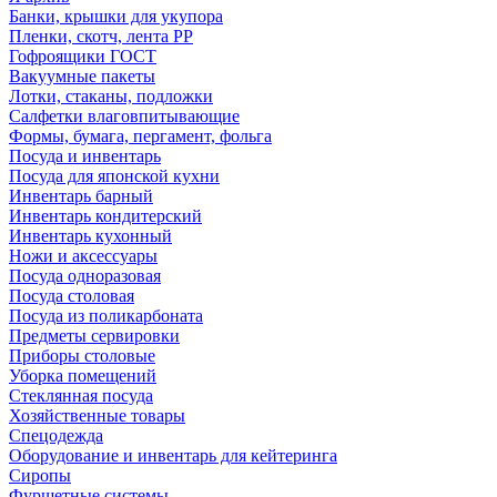
Банки, крышки для укупора
Пленки, скотч, лента РР
Гофроящики ГОСТ
Вакуумные пакеты
Лотки, стаканы, подложки
Салфетки влаговпитывающие
Формы, бумага, пергамент, фольга
Посуда и инвентарь
Посуда для японской кухни
Инвентарь барный
Инвентарь кондитерский
Инвентарь кухонный
Ножи и аксессуары
Посуда одноразовая
Посуда столовая
Посуда из поликарбоната
Предметы сервировки
Приборы столовые
Уборка помещений
Стеклянная посуда
Хозяйственные товары
Спецодежда
Оборудование и инвентарь для кейтеринга
Сиропы
Фуршетные системы