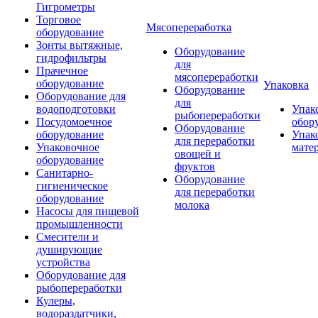
Гигрометры
Торговое
Мясопереработка
оборудование
Зонты вытяжные,
Оборудование
гидрофильтры
для
Прачечное
мясопереработки
оборудование
Упаковка
Оборудование
Оборудование для
для
водоподготовки
Упак
рыбопереработки
Посудомоечное
обор
Оборудование
оборудование
Упак
для переработки
Упаковочное
мате
овощей и
оборудование
фруктов
Санитарно-
Оборудование
гигиеническое
для переработки
оборудование
молока
Насосы для пищевой
промышленности
Смесители и
душирующие
устройства
Оборудование для
рыбопереработки
Кулеры,
водораздатчики,