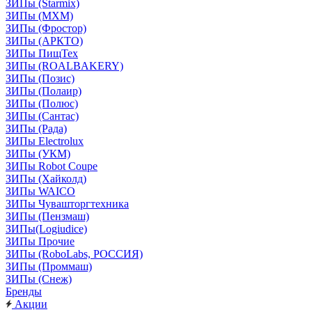
ЗИПы (Starmix)
ЗИПы (МХМ)
ЗИПы (Фростор)
ЗИПы (АРКТО)
ЗИПы ПищТех
ЗИПы (ROALBAKERY)
ЗИПы (Позис)
ЗИПы (Полаир)
ЗИПы (Полюс)
ЗИПы (Сантас)
ЗИПы (Рада)
ЗИПы Electrolux
ЗИПы (УКМ)
ЗИПы Robot Coupe
ЗИПы (Хайколд)
ЗИПы WAICO
ЗИПы Чувашторгтехника
ЗИПы (Пензмаш)
ЗИПы(Logiudice)
ЗИПы Прочие
ЗИПы (RoboLabs, РОССИЯ)
ЗИПы (Проммаш)
ЗИПы (Снеж)
Бренды
Акции