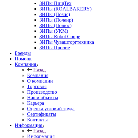
ЗИПы ПищТех
ЗИПы (ROALBAKERY)
ЗИПы (Позис)
ЗИПы (Полаир)
ЗИПы (Полюс)
ЗИПы (УКМ)
ЗИПы Robot Coupe
ЗИПы Чувашторгтехника
ЗИПы Прочие
Бренды
Помощь
Компания
Назад
Компания
О компании
Торговля
Производство
Наши объекты
Карьера
Оценка условий труда
Сертификаты
Контакты
Информация
Назад
Информация