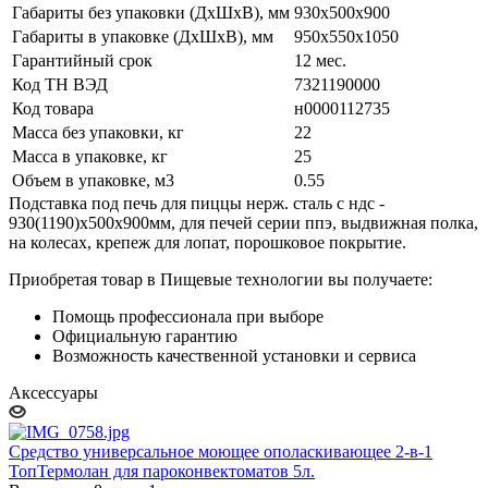
Габариты без упаковки (ДхШхВ), мм
930х500х900
Габариты в упаковке (ДхШхВ), мм
950х550х1050
Гарантийный срок
12 мес.
Код ТН ВЭД
7321190000
Код товара
н0000112735
Масса без упаковки, кг
22
Масса в упаковке, кг
25
Объем в упаковке, м3
0.55
Подставка под печь для пиццы нерж. сталь с ндс -
930(1190)х500х900мм, для печей серии ппэ, выдвижная полка,
на колесах, крепеж для лопат, порошковое покрытие.
Приобретая товар в Пищевые технологии вы получаете:
Помощь профессионала при выборе
Официальную гарантию
Возможность качественной установки и сервиса
Аксессуары
Средство универсальное моющее ополаскивающее 2-в-1
ТопТермолан для пароконвектоматов 5л.