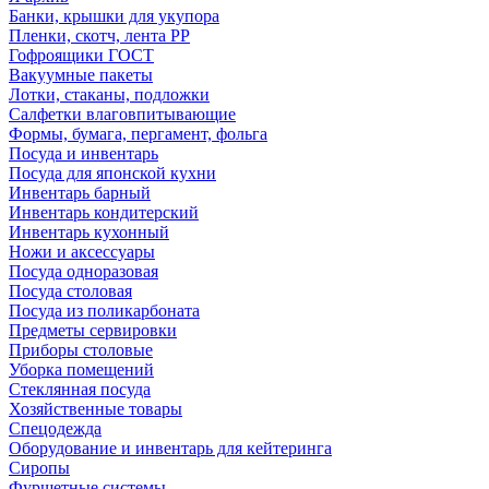
Банки, крышки для укупора
Пленки, скотч, лента РР
Гофроящики ГОСТ
Вакуумные пакеты
Лотки, стаканы, подложки
Салфетки влаговпитывающие
Формы, бумага, пергамент, фольга
Посуда и инвентарь
Посуда для японской кухни
Инвентарь барный
Инвентарь кондитерский
Инвентарь кухонный
Ножи и аксессуары
Посуда одноразовая
Посуда столовая
Посуда из поликарбоната
Предметы сервировки
Приборы столовые
Уборка помещений
Стеклянная посуда
Хозяйственные товары
Спецодежда
Оборудование и инвентарь для кейтеринга
Сиропы
Фуршетные системы