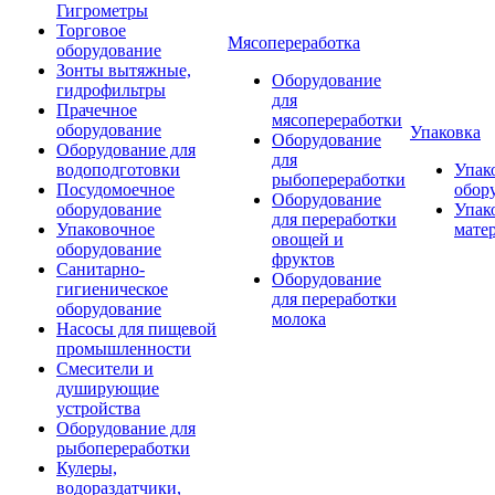
Гигрометры
Торговое
Мясопереработка
оборудование
Зонты вытяжные,
Оборудование
гидрофильтры
для
Прачечное
мясопереработки
оборудование
Упаковка
Оборудование
Оборудование для
для
водоподготовки
Упак
рыбопереработки
Посудомоечное
обор
Оборудование
оборудование
Упак
для переработки
Упаковочное
мате
овощей и
оборудование
фруктов
Санитарно-
Оборудование
гигиеническое
для переработки
оборудование
молока
Насосы для пищевой
промышленности
Смесители и
душирующие
устройства
Оборудование для
рыбопереработки
Кулеры,
водораздатчики,