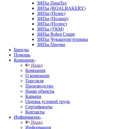
ЗИПы ПищТех
ЗИПы (ROALBAKERY)
ЗИПы (Позис)
ЗИПы (Полаир)
ЗИПы (Полюс)
ЗИПы (УКМ)
ЗИПы Robot Coupe
ЗИПы Чувашторгтехника
ЗИПы Прочие
Бренды
Помощь
Компания
Назад
Компания
О компании
Торговля
Производство
Наши объекты
Карьера
Оценка условий труда
Сертификаты
Контакты
Информация
Назад
Информация