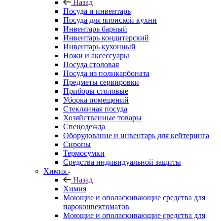
Назад
Посуда и инвентарь
Посуда для японской кухни
Инвентарь барный
Инвентарь кондитерский
Инвентарь кухонный
Ножи и аксессуары
Посуда столовая
Посуда из поликарбоната
Предметы сервировки
Приборы столовые
Уборка помещений
Стеклянная посуда
Хозяйственные товары
Спецодежда
Оборудование и инвентарь для кейтеринга
Сиропы
Термосумки
Средства индивидуальной защиты
Химия
Назад
Химия
Моющие и ополаскивающие средства для
пароконвектоматов
Моющие и ополаскивающие средства для