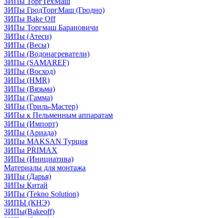
ЗИПы ТоргТехМаш
ЗИПы ГродТоргМаш (Гродно)
ЗИПы Bake Off
ЗИПы Торгмаш Барановичи
ЗИПы (Атеси)
ЗИПы (Весы)
ЗИПы (Водонагреватели)
ЗИПы (SAMAREF)
ЗИПы (Восход)
ЗИПы (HMR)
ЗИПы (Вязьма)
ЗИПы (Гамма)
ЗИПы (Гриль-Мастер)
ЗИПы к Пельменным аппаратам
ЗИПы (Импорт)
ЗИПы (Ариада)
ЗИПы MAKSAN Турция
ЗИПы PRIMAX
ЗИПы (Инициатива)
Материалы для монтажа
ЗИПы (Дарья)
ЗИПы Китай
ЗИПы (Tekno Solution)
ЗИПЫ (КНЭ)
ЗИПы(Bakeoff)