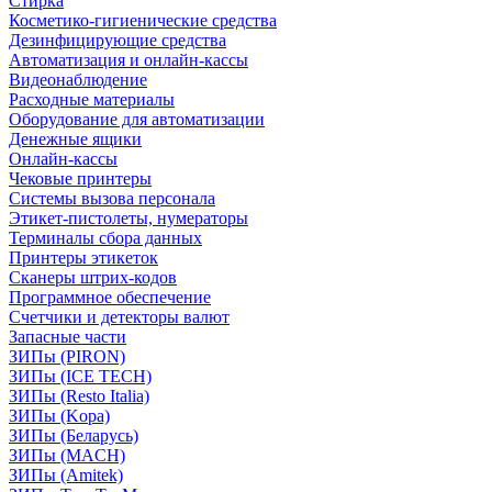
Стирка
Косметико-гигиенические средства
Дезинфицирующие средства
Автоматизация и онлайн-кассы
Видеонаблюдение
Расходные материалы
Оборудование для автоматизации
Денежные ящики
Онлайн-кассы
Чековые принтеры
Системы вызова персонала
Этикет-пистолеты, нумераторы
Терминалы сбора данных
Принтеры этикеток
Сканеры штрих-кодов
Программное обеспечение
Счетчики и детекторы валют
Запасные части
ЗИПы (PIRON)
ЗИПы (ICE TECH)
ЗИПы (Resto Italia)
ЗИПы (Kopa)
ЗИПы (Беларусь)
ЗИПы (MACH)
ЗИПы (Amitek)