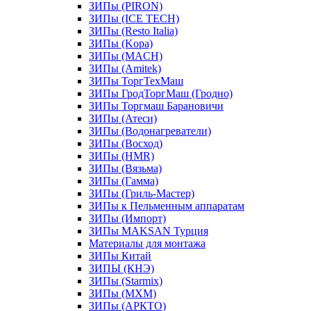
ЗИПы (PIRON)
ЗИПы (ICE TECH)
ЗИПы (Resto Italia)
ЗИПы (Kopa)
ЗИПы (MACH)
ЗИПы (Amitek)
ЗИПы ТоргТехМаш
ЗИПы ГродТоргМаш (Гродно)
ЗИПы Торгмаш Барановичи
ЗИПы (Атеси)
ЗИПы (Водонагреватели)
ЗИПы (Восход)
ЗИПы (HMR)
ЗИПы (Вязьма)
ЗИПы (Гамма)
ЗИПы (Гриль-Мастер)
ЗИПы к Пельменным аппаратам
ЗИПы (Импорт)
ЗИПы MAKSAN Турция
Материалы для монтажа
ЗИПы Китай
ЗИПЫ (КНЭ)
ЗИПы (Starmix)
ЗИПы (МХМ)
ЗИПы (АРКТО)