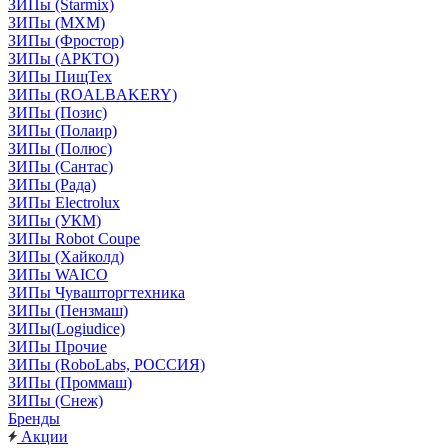
ЗИПы (Starmix)
ЗИПы (МХМ)
ЗИПы (Фростор)
ЗИПы (АРКТО)
ЗИПы ПищТех
ЗИПы (ROALBAKERY)
ЗИПы (Позис)
ЗИПы (Полаир)
ЗИПы (Полюс)
ЗИПы (Сантас)
ЗИПы (Рада)
ЗИПы Electrolux
ЗИПы (УКМ)
ЗИПы Robot Coupe
ЗИПы (Хайколд)
ЗИПы WAICO
ЗИПы Чувашторгтехника
ЗИПы (Пензмаш)
ЗИПы(Logiudice)
ЗИПы Прочие
ЗИПы (RoboLabs, РОССИЯ)
ЗИПы (Проммаш)
ЗИПы (Снеж)
Бренды
Акции