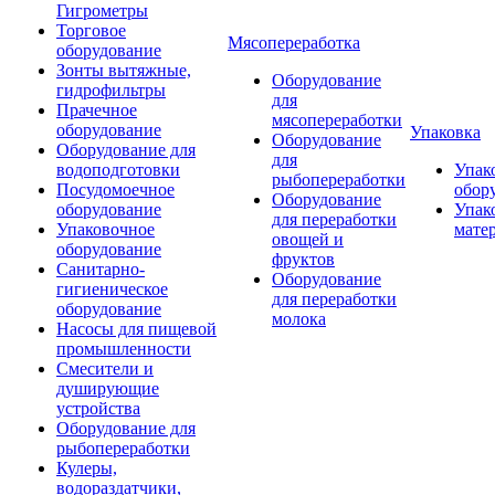
Гигрометры
Торговое
Мясопереработка
оборудование
Зонты вытяжные,
Оборудование
гидрофильтры
для
Прачечное
мясопереработки
оборудование
Упаковка
Оборудование
Оборудование для
для
водоподготовки
Упак
рыбопереработки
Посудомоечное
обор
Оборудование
оборудование
Упак
для переработки
Упаковочное
мате
овощей и
оборудование
фруктов
Санитарно-
Оборудование
гигиеническое
для переработки
оборудование
молока
Насосы для пищевой
промышленности
Смесители и
душирующие
устройства
Оборудование для
рыбопереработки
Кулеры,
водораздатчики,