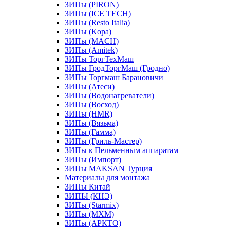
ЗИПы (PIRON)
ЗИПы (ICE TECH)
ЗИПы (Resto Italia)
ЗИПы (Kopa)
ЗИПы (MACH)
ЗИПы (Amitek)
ЗИПы ТоргТехМаш
ЗИПы ГродТоргМаш (Гродно)
ЗИПы Торгмаш Барановичи
ЗИПы (Атеси)
ЗИПы (Водонагреватели)
ЗИПы (Восход)
ЗИПы (HMR)
ЗИПы (Вязьма)
ЗИПы (Гамма)
ЗИПы (Гриль-Мастер)
ЗИПы к Пельменным аппаратам
ЗИПы (Импорт)
ЗИПы MAKSAN Турция
Материалы для монтажа
ЗИПы Китай
ЗИПЫ (КНЭ)
ЗИПы (Starmix)
ЗИПы (МХМ)
ЗИПы (АРКТО)