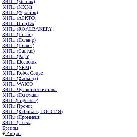
ЗИПы (Starmix)
ЗИПы (МХМ)
ЗИПы (Фростор)
ЗИПы (АРКТО)
ЗИПы ПищТех
ЗИПы (ROALBAKERY)
ЗИПы (Позис)
ЗИПы (Полаир)
ЗИПы (Полюс)
ЗИПы (Сантас)
ЗИПы (Рада)
ЗИПы Electrolux
ЗИПы (УКМ)
ЗИПы Robot Coupe
ЗИПы (Хайколд)
ЗИПы WAICO
ЗИПы Чувашторгтехника
ЗИПы (Пензмаш)
ЗИПы(Logiudice)
ЗИПы Прочие
ЗИПы (RoboLabs, РОССИЯ)
ЗИПы (Проммаш)
ЗИПы (Снеж)
Бренды
Акции