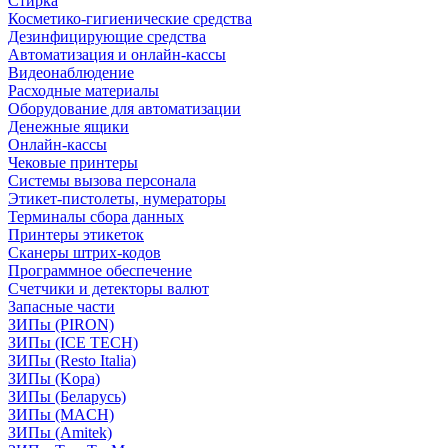
Стирка
Косметико-гигиенические средства
Дезинфицирующие средства
Автоматизация и онлайн-кассы
Видеонаблюдение
Расходные материалы
Оборудование для автоматизации
Денежные ящики
Онлайн-кассы
Чековые принтеры
Системы вызова персонала
Этикет-пистолеты, нумераторы
Терминалы сбора данных
Принтеры этикеток
Сканеры штрих-кодов
Программное обеспечение
Счетчики и детекторы валют
Запасные части
ЗИПы (PIRON)
ЗИПы (ICE TECH)
ЗИПы (Resto Italia)
ЗИПы (Kopa)
ЗИПы (Беларусь)
ЗИПы (MACH)
ЗИПы (Amitek)