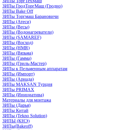
ЗИПы ТоргТехМаш
ЗИПы ГродТоргМаш (Гродно)
ЗИПы Bake Off
ЗИПы Торгмаш Барановичи
ЗИПы (Атеси)
ЗИПы (Весы)
ЗИПы (Водонагреватели)
ЗИПы (SAMAREF)
ЗИПы (Восход)
ЗИПы (HMR)
ЗИПы (Вязьма)
ЗИПы (Гамма)
ЗИПы (Гриль-Мастер)
ЗИПы к Пельменным аппаратам
ЗИПы (Импорт)
ЗИПы (Ариада)
ЗИПы MAKSAN Турция
ЗИПы PRIMAX
ЗИПы (Инициатива)
Материалы для монтажа
ЗИПы (Дарья)
ЗИПы Китай
ЗИПы (Tekno Solution)
ЗИПЫ (КНЭ)
ЗИПы(Bakeoff)