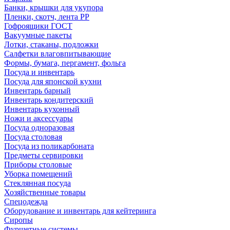
Банки, крышки для укупора
Пленки, скотч, лента РР
Гофроящики ГОСТ
Вакуумные пакеты
Лотки, стаканы, подложки
Салфетки влаговпитывающие
Формы, бумага, пергамент, фольга
Посуда и инвентарь
Посуда для японской кухни
Инвентарь барный
Инвентарь кондитерский
Инвентарь кухонный
Ножи и аксессуары
Посуда одноразовая
Посуда столовая
Посуда из поликарбоната
Предметы сервировки
Приборы столовые
Уборка помещений
Стеклянная посуда
Хозяйственные товары
Спецодежда
Оборудование и инвентарь для кейтеринга
Сиропы
Фуршетные системы