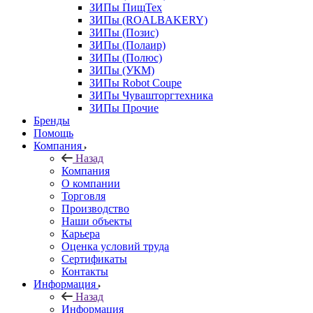
ЗИПы ПищТех
ЗИПы (ROALBAKERY)
ЗИПы (Позис)
ЗИПы (Полаир)
ЗИПы (Полюс)
ЗИПы (УКМ)
ЗИПы Robot Coupe
ЗИПы Чувашторгтехника
ЗИПы Прочие
Бренды
Помощь
Компания
Назад
Компания
О компании
Торговля
Производство
Наши объекты
Карьера
Оценка условий труда
Сертификаты
Контакты
Информация
Назад
Информация