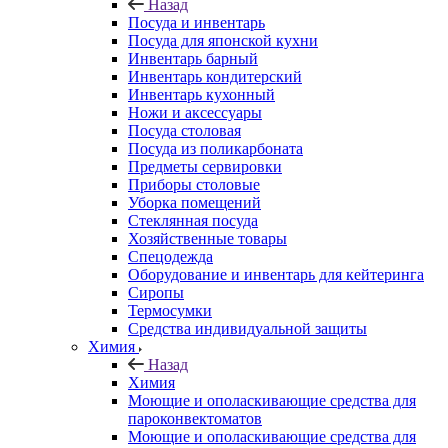
Назад
Посуда и инвентарь
Посуда для японской кухни
Инвентарь барный
Инвентарь кондитерский
Инвентарь кухонный
Ножи и аксессуары
Посуда столовая
Посуда из поликарбоната
Предметы сервировки
Приборы столовые
Уборка помещений
Стеклянная посуда
Хозяйственные товары
Спецодежда
Оборудование и инвентарь для кейтеринга
Сиропы
Термосумки
Средства индивидуальной защиты
Химия
Назад
Химия
Моющие и ополаскивающие средства для
пароконвектоматов
Моющие и ополаскивающие средства для