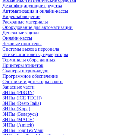
Косметико-гигиенические средства
Дезинфицирующие средства
Автоматизация и онлайн-кассы
Видеонаблюдение
Расходные материалы
Оборудование для автоматизации
Денежные ящики
Онлайн-кассы
Чековые принтеры
Системы вызова персонала
Этикет-пистолеты, нумераторы
Терминалы сбора данных
Принтеры этикеток
Сканеры штрих-кодов
Программное обеспечение
Счетчики и детекторы валют
Запасные части
ЗИПы (PIRON)
ЗИПы (ICE TECH)
ЗИПы (Resto Italia)
ЗИПы (Kopa)
ЗИПы (Беларусь)
ЗИПы (MACH)
ЗИПы (Amitek)
ЗИПы ТоргТехМаш