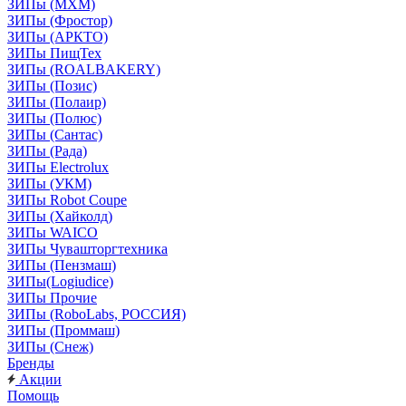
ЗИПы (МХМ)
ЗИПы (Фростор)
ЗИПы (АРКТО)
ЗИПы ПищТех
ЗИПы (ROALBAKERY)
ЗИПы (Позис)
ЗИПы (Полаир)
ЗИПы (Полюс)
ЗИПы (Сантас)
ЗИПы (Рада)
ЗИПы Electrolux
ЗИПы (УКМ)
ЗИПы Robot Coupe
ЗИПы (Хайколд)
ЗИПы WAICO
ЗИПы Чувашторгтехника
ЗИПы (Пензмаш)
ЗИПы(Logiudice)
ЗИПы Прочие
ЗИПы (RoboLabs, РОССИЯ)
ЗИПы (Проммаш)
ЗИПы (Снеж)
Бренды
Акции
Помощь