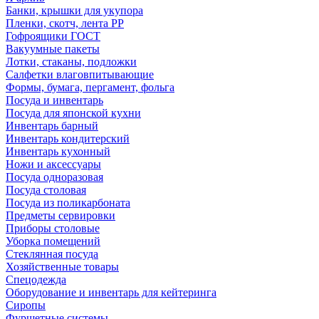
Банки, крышки для укупора
Пленки, скотч, лента РР
Гофроящики ГОСТ
Вакуумные пакеты
Лотки, стаканы, подложки
Салфетки влаговпитывающие
Формы, бумага, пергамент, фольга
Посуда и инвентарь
Посуда для японской кухни
Инвентарь барный
Инвентарь кондитерский
Инвентарь кухонный
Ножи и аксессуары
Посуда одноразовая
Посуда столовая
Посуда из поликарбоната
Предметы сервировки
Приборы столовые
Уборка помещений
Стеклянная посуда
Хозяйственные товары
Спецодежда
Оборудование и инвентарь для кейтеринга
Сиропы
Фуршетные системы