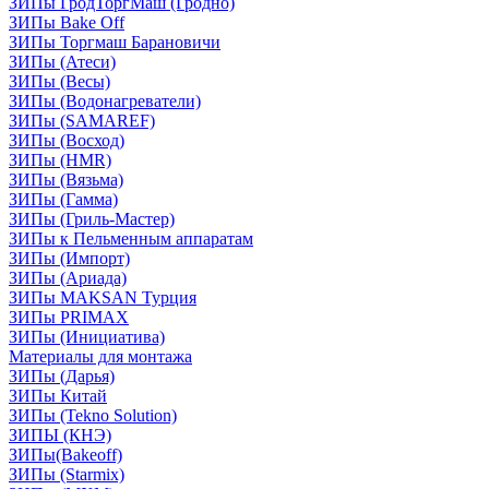
ЗИПы ГродТоргМаш (Гродно)
ЗИПы Bake Off
ЗИПы Торгмаш Барановичи
ЗИПы (Атеси)
ЗИПы (Весы)
ЗИПы (Водонагреватели)
ЗИПы (SAMAREF)
ЗИПы (Восход)
ЗИПы (HMR)
ЗИПы (Вязьма)
ЗИПы (Гамма)
ЗИПы (Гриль-Мастер)
ЗИПы к Пельменным аппаратам
ЗИПы (Импорт)
ЗИПы (Ариада)
ЗИПы MAKSAN Турция
ЗИПы PRIMAX
ЗИПы (Инициатива)
Материалы для монтажа
ЗИПы (Дарья)
ЗИПы Китай
ЗИПы (Tekno Solution)
ЗИПЫ (КНЭ)
ЗИПы(Bakeoff)
ЗИПы (Starmix)