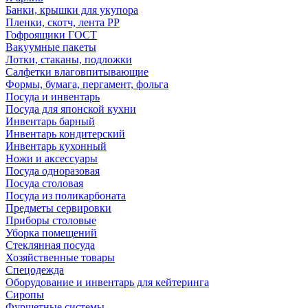
Банки, крышки для укупора
Пленки, скотч, лента РР
Гофроящики ГОСТ
Вакуумные пакеты
Лотки, стаканы, подложки
Салфетки влаговпитывающие
Формы, бумага, пергамент, фольга
Посуда и инвентарь
Посуда для японской кухни
Инвентарь барный
Инвентарь кондитерский
Инвентарь кухонный
Ножи и аксессуары
Посуда одноразовая
Посуда столовая
Посуда из поликарбоната
Предметы сервировки
Приборы столовые
Уборка помещений
Стеклянная посуда
Хозяйственные товары
Спецодежда
Оборудование и инвентарь для кейтеринга
Сиропы
Фуршетные системы