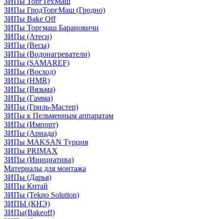
ЗИПы ТоргТехМаш
ЗИПы ГродТоргМаш (Гродно)
ЗИПы Bake Off
ЗИПы Торгмаш Барановичи
ЗИПы (Атеси)
ЗИПы (Весы)
ЗИПы (Водонагреватели)
ЗИПы (SAMAREF)
ЗИПы (Восход)
ЗИПы (HMR)
ЗИПы (Вязьма)
ЗИПы (Гамма)
ЗИПы (Гриль-Мастер)
ЗИПы к Пельменным аппаратам
ЗИПы (Импорт)
ЗИПы (Ариада)
ЗИПы MAKSAN Турция
ЗИПы PRIMAX
ЗИПы (Инициатива)
Материалы для монтажа
ЗИПы (Дарья)
ЗИПы Китай
ЗИПы (Tekno Solution)
ЗИПЫ (КНЭ)
ЗИПы(Bakeoff)