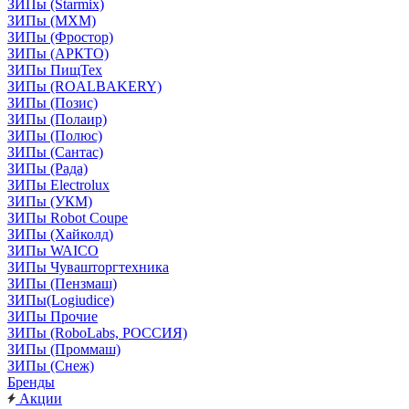
ЗИПы (Starmix)
ЗИПы (МХМ)
ЗИПы (Фростор)
ЗИПы (АРКТО)
ЗИПы ПищТех
ЗИПы (ROALBAKERY)
ЗИПы (Позис)
ЗИПы (Полаир)
ЗИПы (Полюс)
ЗИПы (Сантас)
ЗИПы (Рада)
ЗИПы Electrolux
ЗИПы (УКМ)
ЗИПы Robot Coupe
ЗИПы (Хайколд)
ЗИПы WAICO
ЗИПы Чувашторгтехника
ЗИПы (Пензмаш)
ЗИПы(Logiudice)
ЗИПы Прочие
ЗИПы (RoboLabs, РОССИЯ)
ЗИПы (Проммаш)
ЗИПы (Снеж)
Бренды
Акции