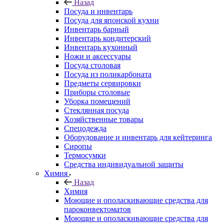
Назад
Посуда и инвентарь
Посуда для японской кухни
Инвентарь барный
Инвентарь кондитерский
Инвентарь кухонный
Ножи и аксессуары
Посуда столовая
Посуда из поликарбоната
Предметы сервировки
Приборы столовые
Уборка помещений
Стеклянная посуда
Хозяйственные товары
Спецодежда
Оборудование и инвентарь для кейтеринга
Сиропы
Термосумки
Средства индивидуальной защиты
Химия
Назад
Химия
Моющие и ополаскивающие средства для
пароконвектоматов
Моющие и ополаскивающие средства для