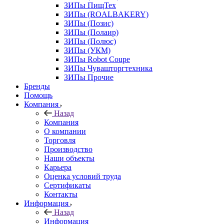
ЗИПы ПищТех
ЗИПы (ROALBAKERY)
ЗИПы (Позис)
ЗИПы (Полаир)
ЗИПы (Полюс)
ЗИПы (УКМ)
ЗИПы Robot Coupe
ЗИПы Чувашторгтехника
ЗИПы Прочие
Бренды
Помощь
Компания
Назад
Компания
О компании
Торговля
Производство
Наши объекты
Карьера
Оценка условий труда
Сертификаты
Контакты
Информация
Назад
Информация