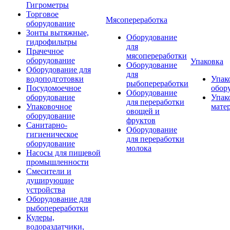
Гигрометры
Торговое
Мясопереработка
оборудование
Зонты вытяжные,
Оборудование
гидрофильтры
для
Прачечное
мясопереработки
оборудование
Упаковка
Оборудование
Оборудование для
для
водоподготовки
Упак
рыбопереработки
Посудомоечное
обор
Оборудование
оборудование
Упак
для переработки
Упаковочное
мате
овощей и
оборудование
фруктов
Санитарно-
Оборудование
гигиеническое
для переработки
оборудование
молока
Насосы для пищевой
промышленности
Смесители и
душирующие
устройства
Оборудование для
рыбопереработки
Кулеры,
водораздатчики,