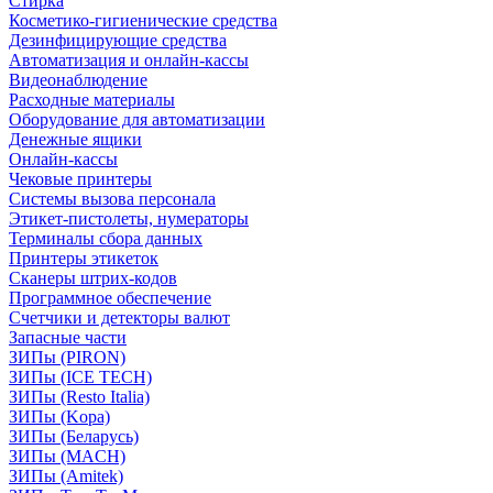
Стирка
Косметико-гигиенические средства
Дезинфицирующие средства
Автоматизация и онлайн-кассы
Видеонаблюдение
Расходные материалы
Оборудование для автоматизации
Денежные ящики
Онлайн-кассы
Чековые принтеры
Системы вызова персонала
Этикет-пистолеты, нумераторы
Терминалы сбора данных
Принтеры этикеток
Сканеры штрих-кодов
Программное обеспечение
Счетчики и детекторы валют
Запасные части
ЗИПы (PIRON)
ЗИПы (ICE TECH)
ЗИПы (Resto Italia)
ЗИПы (Kopa)
ЗИПы (Беларусь)
ЗИПы (MACH)
ЗИПы (Amitek)