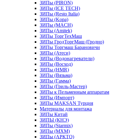
ЗИПы (PIRON)
ЗИПы (ICE TECH)
ЗИПы (Resto Italia)
ЗИПы (Kopa)
ЗИПы (MACH)
ЗИПы (Amitek)
ЗИПы ТоргТехМаш
ЗИПы ГродТоргМаш (Гродно)
ЗИПы Торгмаш Барановичи
ЗИПы (Атеси)
ЗИПы (Водонагреватели)
ЗИПы (Восход)
ЗИПы (HMR)
ЗИПы (Вязьма)
ЗИПы (Гамма)
ЗИПы (Гриль-Мастер)
ЗИПы к Пельменным аппаратам
ЗИПы (Импорт)
ЗИПы MAKSAN Турция
Материалы для монтажа
ЗИПы Китай
ЗИПЫ (КНЭ)
ЗИПы (Starmix)
ЗИПы (МХМ)
ЗИПы (АРКТО)