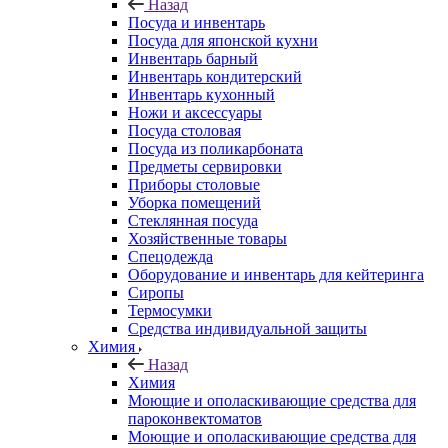
Назад
Посуда и инвентарь
Посуда для японской кухни
Инвентарь барный
Инвентарь кондитерский
Инвентарь кухонный
Ножи и аксессуары
Посуда столовая
Посуда из поликарбоната
Предметы сервировки
Приборы столовые
Уборка помещений
Стеклянная посуда
Хозяйственные товары
Спецодежда
Оборудование и инвентарь для кейтеринга
Сиропы
Термосумки
Средства индивидуальной защиты
Химия
Назад
Химия
Моющие и ополаскивающие средства для
пароконвектоматов
Моющие и ополаскивающие средства для