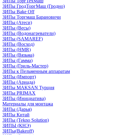
ЗИПы ТоргТехМаш
ЗИПы ГродТоргМаш (Гродно)
ЗИПы Bake Off
ЗИПы Торгмаш Барановичи
ЗИПы (Атеси)
ЗИПы (Весы)
ЗИПы (Водонагреватели)
ЗИПы (SAMAREF)
ЗИПы (Восход)
ЗИПы (HMR)
ЗИПы (Вязьма)
ЗИПы (Гамма)
ЗИПы (Гриль-Мастер)
ЗИПы к Пельменным аппаратам
ЗИПы (Импорт)
ЗИПы (Ариада)
ЗИПы MAKSAN Турция
ЗИПы PRIMAX
ЗИПы (Инициатива)
Материалы для монтажа
ЗИПы (Дарья)
ЗИПы Китай
ЗИПы (Tekno Solution)
ЗИПЫ (КНЭ)
ЗИПы(Bakeoff)