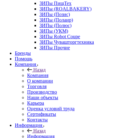
ЗИПы ПищТех
ЗИПы (ROALBAKERY)
ЗИПы (Позис)
ЗИПы (Полаир)
ЗИПы (Полюс)
ЗИПы (УКМ)
ЗИПы Robot Coupe
ЗИПы Чувашторгтехника
ЗИПы Прочие
Бренды
Помощь
Компания
Назад
Компания
О компании
Торговля
Производство
Наши объекты
Карьера
Оценка условий труда
Сертификаты
Контакты
Информация
Назад
Информация