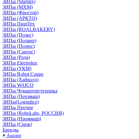
ЗИПы (Starmix)
ЗИПы (МХМ)
ЗИПы (Фростор)
ЗИПы (АРКТО)
ЗИПы ПищТех
ЗИПы (ROALBAKERY)
ЗИПы (Позис)
ЗИПы (Полаир)
ЗИПы (Полюс)
ЗИПы (Сантас)
ЗИПы (Рада)
ЗИПы Electrolux
ЗИПы (УКМ)
ЗИПы Robot Coupe
ЗИПы (Хайколд)
ЗИПы WAICO
ЗИПы Чувашторгтехника
ЗИПы (Пензмаш)
ЗИПы(Logiudice)
ЗИПы Прочие
ЗИПы (RoboLabs, РОССИЯ)
ЗИПы (Проммаш)
ЗИПы (Снеж)
Бренды
Акции