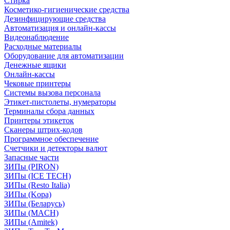
Стирка
Косметико-гигиенические средства
Дезинфицирующие средства
Автоматизация и онлайн-кассы
Видеонаблюдение
Расходные материалы
Оборудование для автоматизации
Денежные ящики
Онлайн-кассы
Чековые принтеры
Системы вызова персонала
Этикет-пистолеты, нумераторы
Терминалы сбора данных
Принтеры этикеток
Сканеры штрих-кодов
Программное обеспечение
Счетчики и детекторы валют
Запасные части
ЗИПы (PIRON)
ЗИПы (ICE TECH)
ЗИПы (Resto Italia)
ЗИПы (Kopa)
ЗИПы (Беларусь)
ЗИПы (MACH)
ЗИПы (Amitek)