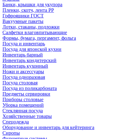
Банки, крышки для укупора
Пленки, скотч, лента РР
Гофроящики ГОСТ
Вакуумные пакеты
Лотки, стаканы, подложки
Салфетки влаговпитывающие
Формы, бумага, пергамент, фольга
Посуда и инвентарь
Посуда для японской кухни
Инвентарь барный
Инвентарь кондитерский
Инвентарь кухонный
Ножи и аксессуары
Посуда одноразовая
Посуда столовая
Посуда из поликарбоната
Предметы сервировки
Приборы столовые
Уборка помещений
Стеклянная посуда
Хозяйственные товары
Спецодежда
Оборудование и инвентарь для кейтеринга
Сиропы
Фуршетные системы