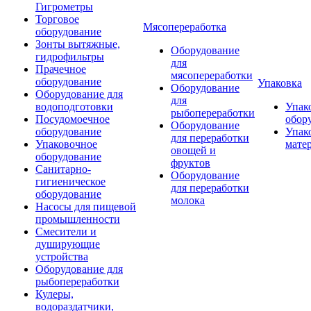
Гигрометры
Торговое
Мясопереработка
оборудование
Зонты вытяжные,
Оборудование
гидрофильтры
для
Прачечное
мясопереработки
оборудование
Упаковка
Оборудование
Оборудование для
для
водоподготовки
Упак
рыбопереработки
Посудомоечное
обор
Оборудование
оборудование
Упак
для переработки
Упаковочное
мате
овощей и
оборудование
фруктов
Санитарно-
Оборудование
гигиеническое
для переработки
оборудование
молока
Насосы для пищевой
промышленности
Смесители и
душирующие
устройства
Оборудование для
рыбопереработки
Кулеры,
водораздатчики,