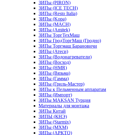
ЗИПы (PIRON)
ЗИПы (ICE TECH)
ЗИПы (Resto Italia)
ЗИПы (Kopa)
ЗИПы (MACH)
ЗИПы (Amitek)
ЗИПы ТоргТехМаш
ЗИПы ГродТоргМаш (Гродно)
ЗИПы Торгмаш Барановичи
ЗИПы (Атеси)
ЗИПы (Водонагреватели)
ЗИПы (Восход)
ЗИПы (HMR)
ЗИПы (Вязьма)
ЗИПы (Гамма)
ЗИПы (Гриль-Мастер)
ЗИПы к Пельменным аппаратам
ЗИПы (Импорт)
ЗИПы MAKSAN Турция
Материалы для монтажа
ЗИПы Китай
ЗИПЫ (КНЭ)
ЗИПы (Starmix)
ЗИПы (МХМ)
ЗИПы (АРКТО)