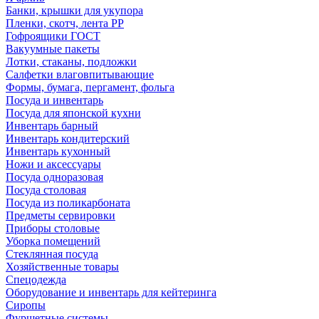
Банки, крышки для укупора
Пленки, скотч, лента РР
Гофроящики ГОСТ
Вакуумные пакеты
Лотки, стаканы, подложки
Салфетки влаговпитывающие
Формы, бумага, пергамент, фольга
Посуда и инвентарь
Посуда для японской кухни
Инвентарь барный
Инвентарь кондитерский
Инвентарь кухонный
Ножи и аксессуары
Посуда одноразовая
Посуда столовая
Посуда из поликарбоната
Предметы сервировки
Приборы столовые
Уборка помещений
Стеклянная посуда
Хозяйственные товары
Спецодежда
Оборудование и инвентарь для кейтеринга
Сиропы
Фуршетные системы