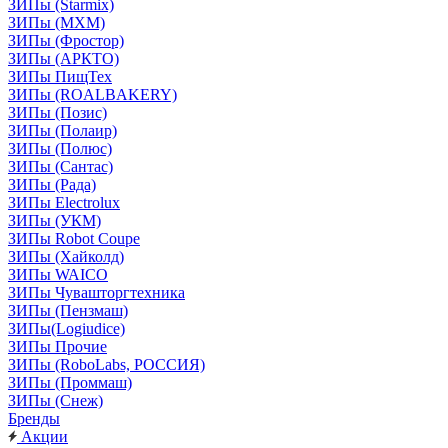
ЗИПы (Starmix)
ЗИПы (МХМ)
ЗИПы (Фростор)
ЗИПы (АРКТО)
ЗИПы ПищТех
ЗИПы (ROALBAKERY)
ЗИПы (Позис)
ЗИПы (Полаир)
ЗИПы (Полюс)
ЗИПы (Сантас)
ЗИПы (Рада)
ЗИПы Electrolux
ЗИПы (УКМ)
ЗИПы Robot Coupe
ЗИПы (Хайколд)
ЗИПы WAICO
ЗИПы Чувашторгтехника
ЗИПы (Пензмаш)
ЗИПы(Logiudice)
ЗИПы Прочие
ЗИПы (RoboLabs, РОССИЯ)
ЗИПы (Проммаш)
ЗИПы (Снеж)
Бренды
Акции