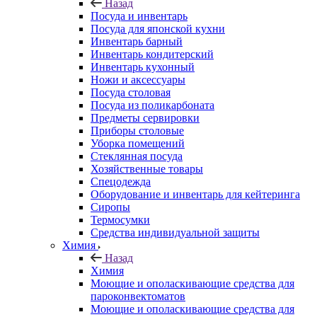
Назад
Посуда и инвентарь
Посуда для японской кухни
Инвентарь барный
Инвентарь кондитерский
Инвентарь кухонный
Ножи и аксессуары
Посуда столовая
Посуда из поликарбоната
Предметы сервировки
Приборы столовые
Уборка помещений
Стеклянная посуда
Хозяйственные товары
Спецодежда
Оборудование и инвентарь для кейтеринга
Сиропы
Термосумки
Средства индивидуальной защиты
Химия
Назад
Химия
Моющие и ополаскивающие средства для
пароконвектоматов
Моющие и ополаскивающие средства для