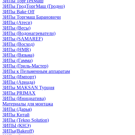
ЗИПы ТоргТехМаш
ЗИПы ГродТоргМаш (Гродно)
ЗИПы Bake Off
ЗИПы Торгмаш Барановичи
ЗИПы (Атеси)
ЗИПы (Весы)
ЗИПы (Водонагреватели)
ЗИПы (SAMAREF)
ЗИПы (Восход)
ЗИПы (HMR)
ЗИПы (Вязьма)
ЗИПы (Гамма)
ЗИПы (Гриль-Мастер)
ЗИПы к Пельменным аппаратам
ЗИПы (Импорт)
ЗИПы (Ариада)
ЗИПы MAKSAN Турция
ЗИПы PRIMAX
ЗИПы (Инициатива)
Материалы для монтажа
ЗИПы (Дарья)
ЗИПы Китай
ЗИПы (Tekno Solution)
ЗИПЫ (КНЭ)
ЗИПы(Bakeoff)