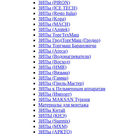
ЗИПы (PIRON)
ЗИПы (ICE TECH)
ЗИПы (Resto Italia)
ЗИПы (Kopa)
ЗИПы (MACH)
ЗИПы (Amitek)
ЗИПы ТоргТехМаш
ЗИПы ГродТоргМаш (Гродно)
ЗИПы Торгмаш Барановичи
ЗИПы (Атеси)
ЗИПы (Водонагреватели)
ЗИПы (Восход)
ЗИПы (HMR)
ЗИПы (Вязьма)
ЗИПы (Гамма)
ЗИПы (Гриль-Мастер)
ЗИПы к Пельменным аппаратам
ЗИПы (Импорт)
ЗИПы MAKSAN Турция
Материалы для монтажа
ЗИПы Китай
ЗИПЫ (КНЭ)
ЗИПы (Starmix)
ЗИПы (МХМ)
ЗИПы (АРКТО)