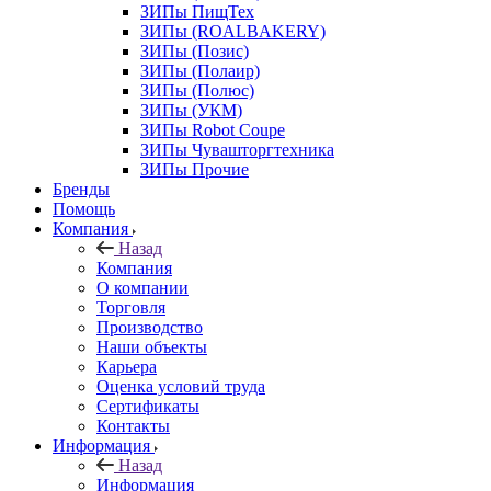
ЗИПы ПищТех
ЗИПы (ROALBAKERY)
ЗИПы (Позис)
ЗИПы (Полаир)
ЗИПы (Полюс)
ЗИПы (УКМ)
ЗИПы Robot Coupe
ЗИПы Чувашторгтехника
ЗИПы Прочие
Бренды
Помощь
Компания
Назад
Компания
О компании
Торговля
Производство
Наши объекты
Карьера
Оценка условий труда
Сертификаты
Контакты
Информация
Назад
Информация