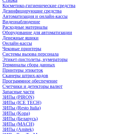
Стирка
Косметико-гигиенические средства
Дезинфицирующие средства
Автоматизация и онлайн-кассы
Видеонаблюдение
Расходные материалы
Оборудование для автоматизации
Денежные ящики
Онлайн-кассы
Чековые принтеры
Системы вызова персонала
Этикет-пистолеты, нумераторы
Терминалы сбора данных
Принтеры этикеток
Сканеры штрих-кодов
Программное обеспечение
Счетчики и детекторы валют
Запасные части
ЗИПы (PIRON)
ЗИПы (ICE TECH)
ЗИПы (Resto Italia)
ЗИПы (Kopa)
ЗИПы (Беларусь)
ЗИПы (MACH)
ЗИПы (Amitek)