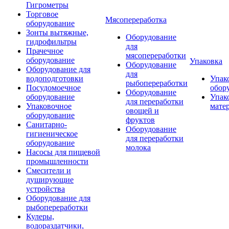
Гигрометры
Торговое
Мясопереработка
оборудование
Зонты вытяжные,
Оборудование
гидрофильтры
для
Прачечное
мясопереработки
оборудование
Упаковка
Оборудование
Оборудование для
для
водоподготовки
Упак
рыбопереработки
Посудомоечное
обор
Оборудование
оборудование
Упак
для переработки
Упаковочное
мате
овощей и
оборудование
фруктов
Санитарно-
Оборудование
гигиеническое
для переработки
оборудование
молока
Насосы для пищевой
промышленности
Смесители и
душирующие
устройства
Оборудование для
рыбопереработки
Кулеры,
водораздатчики,