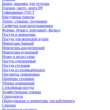
Банки, крышки для укупора
Пленки, скотч, лента РР
Гофроящики ГОСТ
Вакуумные пакеты
Лотки, стаканы, подложки
Салфетки влаговпитывающие
Формы, бумага, пергамент, фольга
Посуда и инвентарь
Посуда для японской кухни
Инвентарь барный
Инвентарь кондитерский
Инвентарь кухонный
Ножи и аксессуары
Посуда одноразовая
Посуда столовая
Посуда из поликарбоната
Предметы сервировки
Приборы столовые
Уборка помещений
Стеклянная посуда
Хозяйственные товары
Спецодежда
Оборудование и инвентарь для кейтеринга
Сиропы
Фуршетные системы