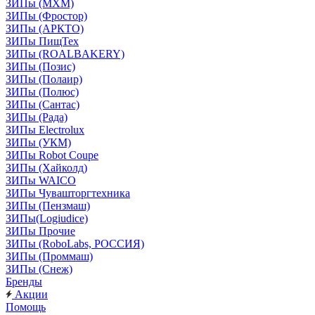
ЗИПы (МХМ)
ЗИПы (Фростор)
ЗИПы (АРКТО)
ЗИПы ПищТех
ЗИПы (ROALBAKERY)
ЗИПы (Позис)
ЗИПы (Полаир)
ЗИПы (Полюс)
ЗИПы (Сантас)
ЗИПы (Рада)
ЗИПы Electrolux
ЗИПы (УКМ)
ЗИПы Robot Coupe
ЗИПы (Хайколд)
ЗИПы WAICO
ЗИПы Чувашторгтехника
ЗИПы (Пензмаш)
ЗИПы(Logiudice)
ЗИПы Прочие
ЗИПы (RoboLabs, РОССИЯ)
ЗИПы (Проммаш)
ЗИПы (Снеж)
Бренды
Акции
Помощь