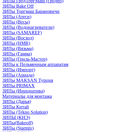
ЗИПы ГродТоргМаш (Гродно)
ЗИПы Bake Off
ЗИПы Торгмаш Барановичи
ЗИПы (Атеси)
ЗИПы (Весы)
ЗИПы (Водонагреватели)
ЗИПы (SAMAREF)
ЗИПы (Восход)
ЗИПы (HMR)
ЗИПы (Вязьма)
ЗИПы (Гамма)
ЗИПы (Гриль-Мастер)
ЗИПы к Пельменным аппаратам
ЗИПы (Импорт)
ЗИПы (Ариада)
ЗИПы MAKSAN Турция
ЗИПы PRIMAX
ЗИПы (Инициатива)
Материалы для монтажа
ЗИПы (Дарья)
ЗИПы Китай
ЗИПы (Tekno Solution)
ЗИПЫ (КНЭ)
ЗИПы(Bakeoff)
ЗИПы (Starmix)