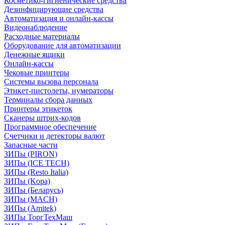
Косметико-гигиенические средства
Дезинфицирующие средства
Автоматизация и онлайн-кассы
Видеонаблюдение
Расходные материалы
Оборудование для автоматизации
Денежные ящики
Онлайн-кассы
Чековые принтеры
Системы вызова персонала
Этикет-пистолеты, нумераторы
Терминалы сбора данных
Принтеры этикеток
Сканеры штрих-кодов
Программное обеспечение
Счетчики и детекторы валют
Запасные части
ЗИПы (PIRON)
ЗИПы (ICE TECH)
ЗИПы (Resto Italia)
ЗИПы (Kopa)
ЗИПы (Беларусь)
ЗИПы (MACH)
ЗИПы (Amitek)
ЗИПы ТоргТехМаш