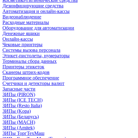
Косметико-гигиенические средства
Дезинфицирующие средства
Автоматизация и онлайн-кассы
Видеонаблюдение
Расходные материалы
Оборудование для автоматизации
Денежные ящики
Онлайн-кассы
Чековые принтеры
Системы вызова персонала
Этикет-пистолеты, нумераторы
Терминалы сбора данных
Принтеры этикеток
Сканеры штрих-кодов
Программное обеспечение
Счетчики и детекторы валют
Запасные части
ЗИПы (PIRON)
ЗИПы (ICE TECH)
ЗИПы (Resto Italia)
ЗИПы (Kopa)
ЗИПы (Беларусь)
ЗИПы (MACH)
ЗИПы (Amitek)
ЗИПы ТоргТехМаш