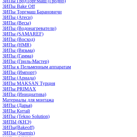
ЗИПы ГродТоргМаш (Гродно)
ЗИПы Bake Off
ЗИПы Торгмаш Барановичи
ЗИПы (Атеси)
ЗИПы (Весы)
ЗИПы (Водонагреватели)
ЗИПы (SAMAREF)
ЗИПы (Восход)
ЗИПы (HMR)
ЗИПы (Вязьма)
ЗИПы (Гамма)
ЗИПы (Гриль-Мастер)
ЗИПы к Пельменным аппаратам
ЗИПы (Импорт)
ЗИПы (Ариада)
ЗИПы MAKSAN Турция
ЗИПы PRIMAX
ЗИПы (Инициатива)
Материалы для монтажа
ЗИПы (Дарья)
ЗИПы Китай
ЗИПы (Tekno Solution)
ЗИПЫ (КНЭ)
ЗИПы(Bakeoff)
ЗИПы (Starmix)