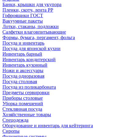
Банки, крышки для укупора
Пленки, скотч, лента РР
Гофроящики ГОСТ
Вакуумные пакеты
Лотки, стаканы, подложки
Салфетки влаговпитывающие
Формы, бумага, пергамент, фольга
Посуда и инвентарь
Посуда для японской кухни
Инвентарь барный
Инвентарь кондитерский
Инвентарь кухонный
Ножи и аксессуары
Посуда одноразовая
Посуда столовая
Посуда из поликарбоната
Предметы сервировки
Приборы столовые
Уборка помещений
Стеклянная посуда
Хозяйственные товары
Спецодежда
Оборудование и инвентарь для кейтеринга
Сиропы
Фуршетные системы