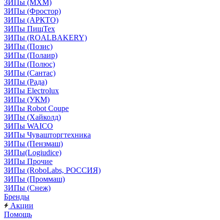
ЗИПы (МХМ)
ЗИПы (Фростор)
ЗИПы (АРКТО)
ЗИПы ПищТех
ЗИПы (ROALBAKERY)
ЗИПы (Позис)
ЗИПы (Полаир)
ЗИПы (Полюс)
ЗИПы (Сантас)
ЗИПы (Рада)
ЗИПы Electrolux
ЗИПы (УКМ)
ЗИПы Robot Coupe
ЗИПы (Хайколд)
ЗИПы WAICO
ЗИПы Чувашторгтехника
ЗИПы (Пензмаш)
ЗИПы(Logiudice)
ЗИПы Прочие
ЗИПы (RoboLabs, РОССИЯ)
ЗИПы (Проммаш)
ЗИПы (Снеж)
Бренды
Акции
Помощь