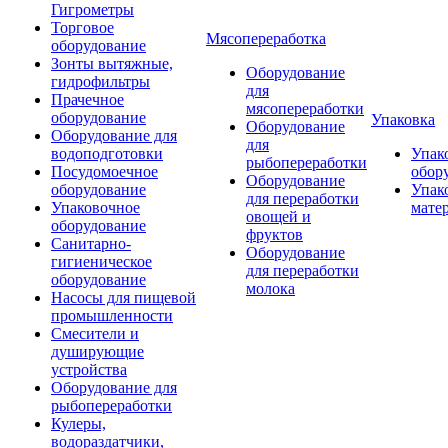
Гигрометры
Торговое
Мясопереработка
оборудование
Зонты вытяжные,
Оборудование
гидрофильтры
для
Прачечное
мясопереработки
оборудование
Упаковка
Оборудование
Оборудование для
для
водоподготовки
Упак
рыбопереработки
Посудомоечное
обор
Оборудование
оборудование
Упак
для переработки
Упаковочное
мате
овощей и
оборудование
фруктов
Санитарно-
Оборудование
гигиеническое
для переработки
оборудование
молока
Насосы для пищевой
промышленности
Смесители и
душирующие
устройства
Оборудование для
рыбопереработки
Кулеры,
водораздатчики,