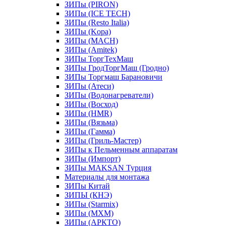
ЗИПы (PIRON)
ЗИПы (ICE TECH)
ЗИПы (Resto Italia)
ЗИПы (Kopa)
ЗИПы (MACH)
ЗИПы (Amitek)
ЗИПы ТоргТехМаш
ЗИПы ГродТоргМаш (Гродно)
ЗИПы Торгмаш Барановичи
ЗИПы (Атеси)
ЗИПы (Водонагреватели)
ЗИПы (Восход)
ЗИПы (HMR)
ЗИПы (Вязьма)
ЗИПы (Гамма)
ЗИПы (Гриль-Мастер)
ЗИПы к Пельменным аппаратам
ЗИПы (Импорт)
ЗИПы MAKSAN Турция
Материалы для монтажа
ЗИПы Китай
ЗИПЫ (КНЭ)
ЗИПы (Starmix)
ЗИПы (МХМ)
ЗИПы (АРКТО)