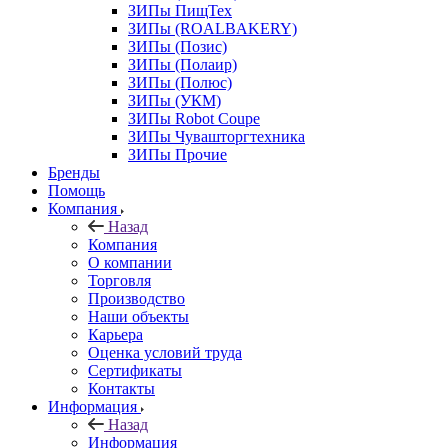
ЗИПы ПищТех
ЗИПы (ROALBAKERY)
ЗИПы (Позис)
ЗИПы (Полаир)
ЗИПы (Полюс)
ЗИПы (УКМ)
ЗИПы Robot Coupe
ЗИПы Чувашторгтехника
ЗИПы Прочие
Бренды
Помощь
Компания
Назад
Компания
О компании
Торговля
Производство
Наши объекты
Карьера
Оценка условий труда
Сертификаты
Контакты
Информация
Назад
Информация