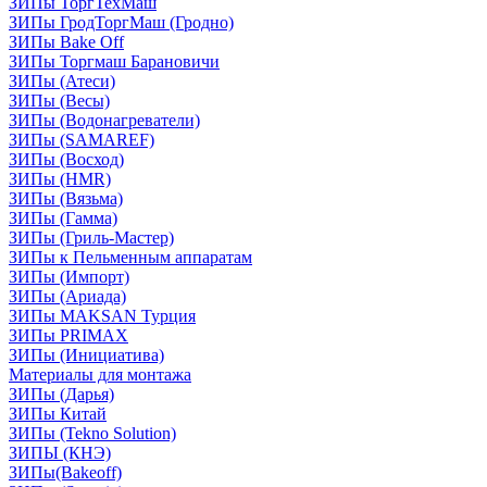
ЗИПы ТоргТехМаш
ЗИПы ГродТоргМаш (Гродно)
ЗИПы Bake Off
ЗИПы Торгмаш Барановичи
ЗИПы (Атеси)
ЗИПы (Весы)
ЗИПы (Водонагреватели)
ЗИПы (SAMAREF)
ЗИПы (Восход)
ЗИПы (HMR)
ЗИПы (Вязьма)
ЗИПы (Гамма)
ЗИПы (Гриль-Мастер)
ЗИПы к Пельменным аппаратам
ЗИПы (Импорт)
ЗИПы (Ариада)
ЗИПы MAKSAN Турция
ЗИПы PRIMAX
ЗИПы (Инициатива)
Материалы для монтажа
ЗИПы (Дарья)
ЗИПы Китай
ЗИПы (Tekno Solution)
ЗИПЫ (КНЭ)
ЗИПы(Bakeoff)