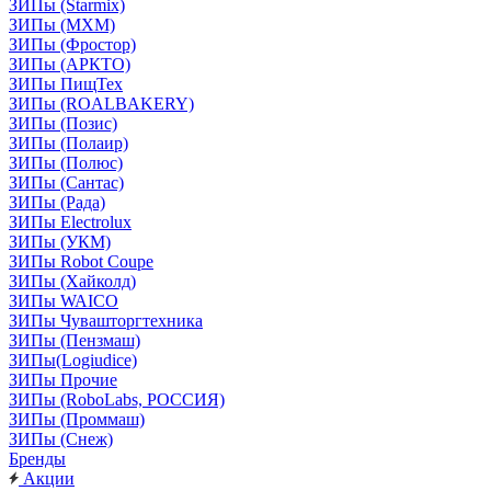
ЗИПы (Starmix)
ЗИПы (МХМ)
ЗИПы (Фростор)
ЗИПы (АРКТО)
ЗИПы ПищТех
ЗИПы (ROALBAKERY)
ЗИПы (Позис)
ЗИПы (Полаир)
ЗИПы (Полюс)
ЗИПы (Сантас)
ЗИПы (Рада)
ЗИПы Electrolux
ЗИПы (УКМ)
ЗИПы Robot Coupe
ЗИПы (Хайколд)
ЗИПы WAICO
ЗИПы Чувашторгтехника
ЗИПы (Пензмаш)
ЗИПы(Logiudice)
ЗИПы Прочие
ЗИПы (RoboLabs, РОССИЯ)
ЗИПы (Проммаш)
ЗИПы (Снеж)
Бренды
Акции