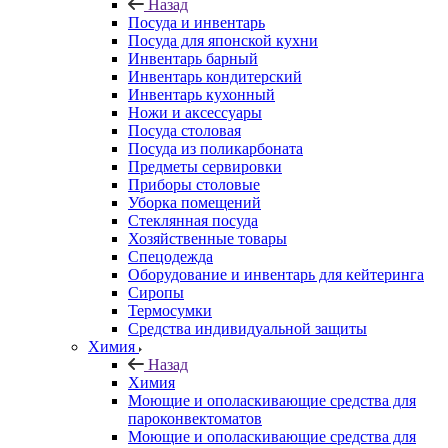
Назад
Посуда и инвентарь
Посуда для японской кухни
Инвентарь барный
Инвентарь кондитерский
Инвентарь кухонный
Ножи и аксессуары
Посуда столовая
Посуда из поликарбоната
Предметы сервировки
Приборы столовые
Уборка помещений
Стеклянная посуда
Хозяйственные товары
Спецодежда
Оборудование и инвентарь для кейтеринга
Сиропы
Термосумки
Средства индивидуальной защиты
Химия
Назад
Химия
Моющие и ополаскивающие средства для
пароконвектоматов
Моющие и ополаскивающие средства для