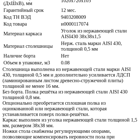
1020х720х105
(ДхШхВ), мм
Гарантийный срок
12 мес.
Код ТН ВЭД
9403208009
Код товара
н0000117074
Уголок из нержавеющей стали
Материал каркаса
AISI430 38х38х1,5
Нерж. сталь марки AISI 430,
Материал столешницы
толщиной 0,5 мм
Наличие борта
Нет
Объем в упаковке, м3
0.08
Столешница выполнена из нержавеющей стали марки AISI
430, толщиной 0,5 мм и дополнительно усиливается ЛДСП
(ламинированным листом древесно-стружечной плиты)
толщиной не менее 16 мм.
Без борта. Полка решётка из нержавеющей стали AISI 430
толщиной 0,8 мм.
Опционально преобретается сплошная полка из
оцинкованной или нержавеющей стали, которая
устанавливается поверх полки-решётки.
Каркас выполнен из уголка нержавеющей стали толщиной 1,5
мм, размером 38х38 мм.
Ножки стола снабжены регулирующими опорами,
позволяющие компенсировать неровности пола при