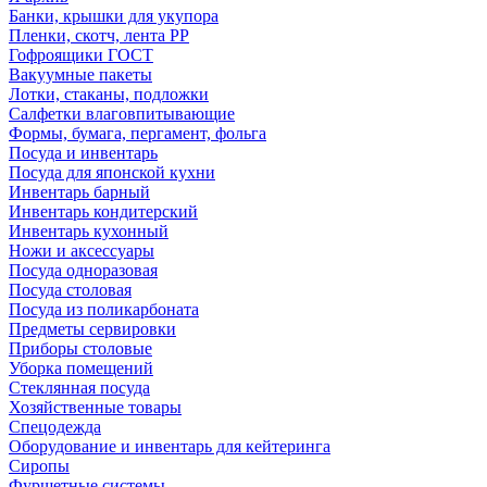
Банки, крышки для укупора
Пленки, скотч, лента РР
Гофроящики ГОСТ
Вакуумные пакеты
Лотки, стаканы, подложки
Салфетки влаговпитывающие
Формы, бумага, пергамент, фольга
Посуда и инвентарь
Посуда для японской кухни
Инвентарь барный
Инвентарь кондитерский
Инвентарь кухонный
Ножи и аксессуары
Посуда одноразовая
Посуда столовая
Посуда из поликарбоната
Предметы сервировки
Приборы столовые
Уборка помещений
Стеклянная посуда
Хозяйственные товары
Спецодежда
Оборудование и инвентарь для кейтеринга
Сиропы
Фуршетные системы