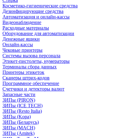
Стирка
Косметико-гигиенические средства
Дезинфицирующие средства
Автоматизация и онлайн-кассы
Видеонаблюдение
Расходные материалы
Оборудование для автоматизации
Денежные ящики
Онлайн-кассы
Чековые принтеры
Системы вызова персонала
Этикет-пистолеты, нумераторы
Терминалы сбора данных
Принтеры этикеток
Сканеры штрих-кодов
Программное обеспечение
Счетчики и детекторы валют
Запасные части
ЗИПы (PIRON)
ЗИПы (ICE TECH)
ЗИПы (Resto Italia)
ЗИПы (Kopa)
ЗИПы (Беларусь)
ЗИПы (MACH)
ЗИПы (Amitek)