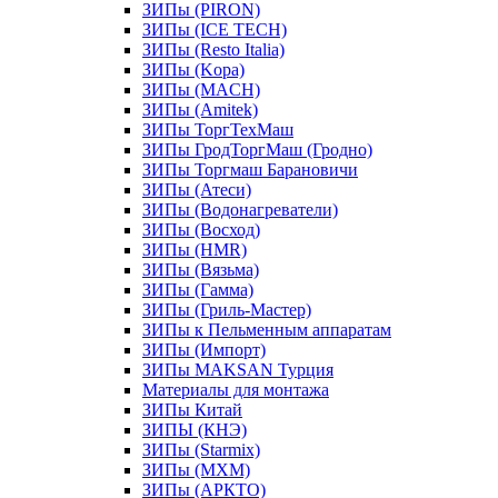
ЗИПы (PIRON)
ЗИПы (ICE TECH)
ЗИПы (Resto Italia)
ЗИПы (Kopa)
ЗИПы (MACH)
ЗИПы (Amitek)
ЗИПы ТоргТехМаш
ЗИПы ГродТоргМаш (Гродно)
ЗИПы Торгмаш Барановичи
ЗИПы (Атеси)
ЗИПы (Водонагреватели)
ЗИПы (Восход)
ЗИПы (HMR)
ЗИПы (Вязьма)
ЗИПы (Гамма)
ЗИПы (Гриль-Мастер)
ЗИПы к Пельменным аппаратам
ЗИПы (Импорт)
ЗИПы MAKSAN Турция
Материалы для монтажа
ЗИПы Китай
ЗИПЫ (КНЭ)
ЗИПы (Starmix)
ЗИПы (МХМ)
ЗИПы (АРКТО)