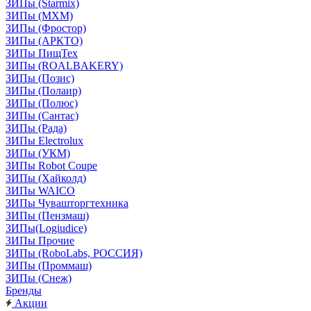
ЗИПы (Starmix)
ЗИПы (МХМ)
ЗИПы (Фростор)
ЗИПы (АРКТО)
ЗИПы ПищТех
ЗИПы (ROALBAKERY)
ЗИПы (Позис)
ЗИПы (Полаир)
ЗИПы (Полюс)
ЗИПы (Сантас)
ЗИПы (Рада)
ЗИПы Electrolux
ЗИПы (УКМ)
ЗИПы Robot Coupe
ЗИПы (Хайколд)
ЗИПы WAICO
ЗИПы Чувашторгтехника
ЗИПы (Пензмаш)
ЗИПы(Logiudice)
ЗИПы Прочие
ЗИПы (RoboLabs, РОССИЯ)
ЗИПы (Проммаш)
ЗИПы (Снеж)
Бренды
Акции