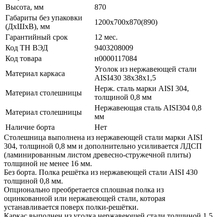
Высота, мм
870
Габариты без упаковки
1200х700х870(890)
(ДхШхВ), мм
Гарантийный срок
12 мес.
Код ТН ВЭД
9403208009
Код товара
н0000117084
Уголок из нержавеющей стали
Материал каркаса
AISI430 38х38х1,5
Нерж. сталь марки AISI 304,
Материал столешницы
толщиной 0,8 мм
Нержавеющая сталь AISI304 0,8
Материал столешницы
мм
Наличие борта
Нет
Столешница выполнена из нержавеющей стали марки AISI
304, толщиной 0,8 мм и дополнительно усиливается ЛДСП
(ламинированным листом древесно-стружечной плиты)
толщиной не менее 16 мм.
Без борта. Полка решётка из нержавеющей стали AISI 430
толщиной 0,8 мм.
Опционально преобретается сплошная полка из
оцинкованной или нержавеющей стали, которая
устанавливается поверх полки-решётки.
Каркас выполнен из уголка нержавеющей стали толщиной 1,5