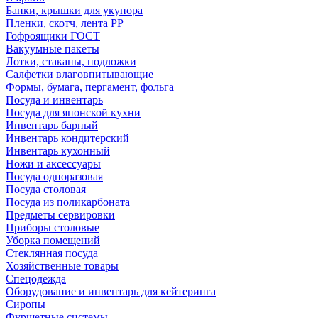
Банки, крышки для укупора
Пленки, скотч, лента РР
Гофроящики ГОСТ
Вакуумные пакеты
Лотки, стаканы, подложки
Салфетки влаговпитывающие
Формы, бумага, пергамент, фольга
Посуда и инвентарь
Посуда для японской кухни
Инвентарь барный
Инвентарь кондитерский
Инвентарь кухонный
Ножи и аксессуары
Посуда одноразовая
Посуда столовая
Посуда из поликарбоната
Предметы сервировки
Приборы столовые
Уборка помещений
Стеклянная посуда
Хозяйственные товары
Спецодежда
Оборудование и инвентарь для кейтеринга
Сиропы
Фуршетные системы