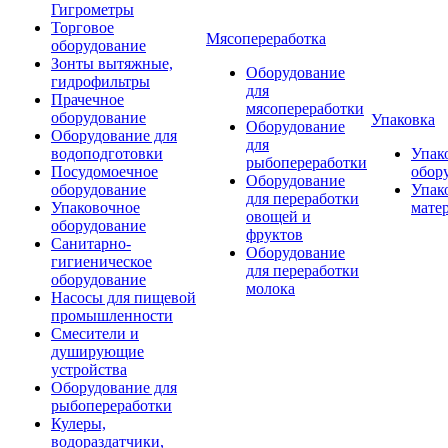
Гигрометры
Торговое
Мясопереработка
оборудование
Зонты вытяжные,
Оборудование
гидрофильтры
для
Прачечное
мясопереработки
оборудование
Упаковка
Оборудование
Оборудование для
для
водоподготовки
Упак
рыбопереработки
Посудомоечное
обор
Оборудование
оборудование
Упак
для переработки
Упаковочное
мате
овощей и
оборудование
фруктов
Санитарно-
Оборудование
гигиеническое
для переработки
оборудование
молока
Насосы для пищевой
промышленности
Смесители и
душирующие
устройства
Оборудование для
рыбопереработки
Кулеры,
водораздатчики,