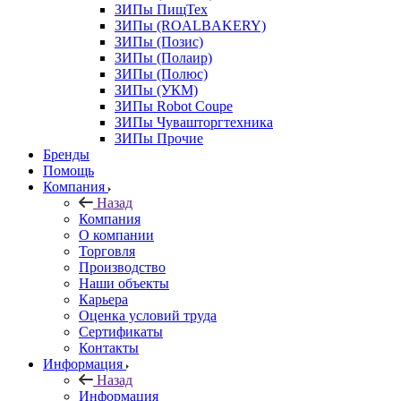
ЗИПы ПищТех
ЗИПы (ROALBAKERY)
ЗИПы (Позис)
ЗИПы (Полаир)
ЗИПы (Полюс)
ЗИПы (УКМ)
ЗИПы Robot Coupe
ЗИПы Чувашторгтехника
ЗИПы Прочие
Бренды
Помощь
Компания
Назад
Компания
О компании
Торговля
Производство
Наши объекты
Карьера
Оценка условий труда
Сертификаты
Контакты
Информация
Назад
Информация