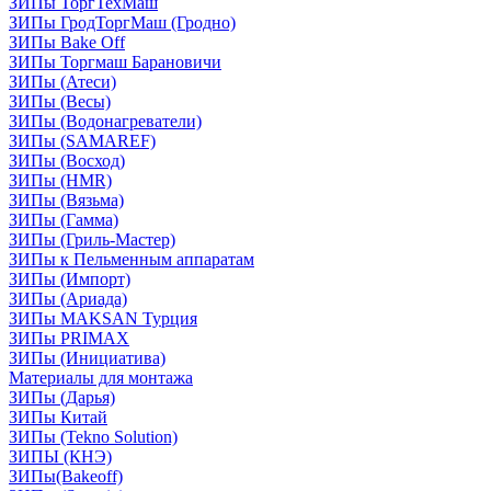
ЗИПы ТоргТехМаш
ЗИПы ГродТоргМаш (Гродно)
ЗИПы Bake Off
ЗИПы Торгмаш Барановичи
ЗИПы (Атеси)
ЗИПы (Весы)
ЗИПы (Водонагреватели)
ЗИПы (SAMAREF)
ЗИПы (Восход)
ЗИПы (HMR)
ЗИПы (Вязьма)
ЗИПы (Гамма)
ЗИПы (Гриль-Мастер)
ЗИПы к Пельменным аппаратам
ЗИПы (Импорт)
ЗИПы (Ариада)
ЗИПы MAKSAN Турция
ЗИПы PRIMAX
ЗИПы (Инициатива)
Материалы для монтажа
ЗИПы (Дарья)
ЗИПы Китай
ЗИПы (Tekno Solution)
ЗИПЫ (КНЭ)
ЗИПы(Bakeoff)