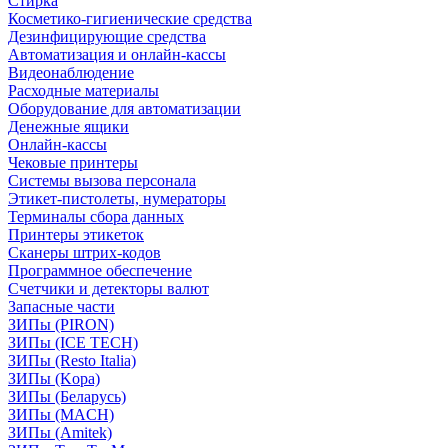
Стирка
Косметико-гигиенические средства
Дезинфицирующие средства
Автоматизация и онлайн-кассы
Видеонаблюдение
Расходные материалы
Оборудование для автоматизации
Денежные ящики
Онлайн-кассы
Чековые принтеры
Системы вызова персонала
Этикет-пистолеты, нумераторы
Терминалы сбора данных
Принтеры этикеток
Сканеры штрих-кодов
Программное обеспечение
Счетчики и детекторы валют
Запасные части
ЗИПы (PIRON)
ЗИПы (ICE TECH)
ЗИПы (Resto Italia)
ЗИПы (Kopa)
ЗИПы (Беларусь)
ЗИПы (MACH)
ЗИПы (Amitek)