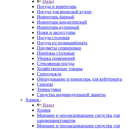
Назад
Посуда и инвентарь
Посуда для японской кухни
Инвентарь барный
Инвентарь кондитерский
Инвентарь кухонный
Ножи и аксессуары
Посуда столовая
Посуда из поликарбоната
Предметы сервировки
Приборы столовые
Уборка помещений
Стеклянная посуда
Хозяйственные товары
Спецодежда
Оборудование и инвентарь для кейтеринга
Сиропы
Термосумки
Средства индивидуальной защиты
Химия
Назад
Химия
Моющие и ополаскивающие средства для
пароконвектоматов
Моющие и ополаскивающие средства для