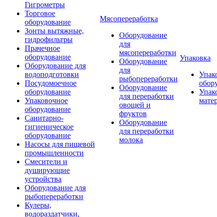
Гигрометры
Торговое
Мясопереработка
оборудование
Зонты вытяжные,
Оборудование
гидрофильтры
для
Прачечное
мясопереработки
оборудование
Упаковка
Оборудование
Оборудование для
для
водоподготовки
Упак
рыбопереработки
Посудомоечное
обор
Оборудование
оборудование
Упак
для переработки
Упаковочное
мате
овощей и
оборудование
фруктов
Санитарно-
Оборудование
гигиеническое
для переработки
оборудование
молока
Насосы для пищевой
промышленности
Смесители и
душирующие
устройства
Оборудование для
рыбопереработки
Кулеры,
водораздатчики,