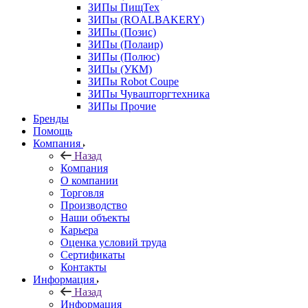
ЗИПы ПищТех
ЗИПы (ROALBAKERY)
ЗИПы (Позис)
ЗИПы (Полаир)
ЗИПы (Полюс)
ЗИПы (УКМ)
ЗИПы Robot Coupe
ЗИПы Чувашторгтехника
ЗИПы Прочие
Бренды
Помощь
Компания
Назад
Компания
О компании
Торговля
Производство
Наши объекты
Карьера
Оценка условий труда
Сертификаты
Контакты
Информация
Назад
Информация