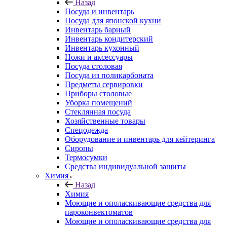
Назад
Посуда и инвентарь
Посуда для японской кухни
Инвентарь барный
Инвентарь кондитерский
Инвентарь кухонный
Ножи и аксессуары
Посуда столовая
Посуда из поликарбоната
Предметы сервировки
Приборы столовые
Уборка помещений
Стеклянная посуда
Хозяйственные товары
Спецодежда
Оборудование и инвентарь для кейтеринга
Сиропы
Термосумки
Средства индивидуальной защиты
Химия
Назад
Химия
Моющие и ополаскивающие средства для
пароконвектоматов
Моющие и ополаскивающие средства для