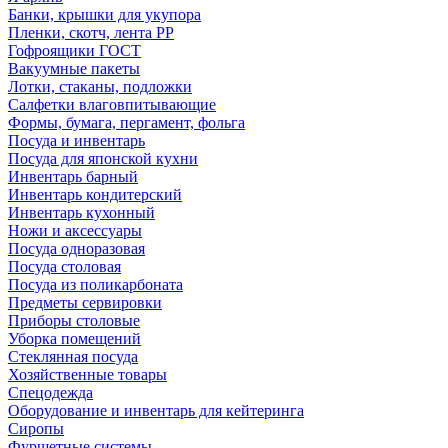
Банки, крышки для укупора
Пленки, скотч, лента РР
Гофроящики ГОСТ
Вакуумные пакеты
Лотки, стаканы, подложки
Салфетки влаговпитывающие
Формы, бумага, пергамент, фольга
Посуда и инвентарь
Посуда для японской кухни
Инвентарь барный
Инвентарь кондитерский
Инвентарь кухонный
Ножи и аксессуары
Посуда одноразовая
Посуда столовая
Посуда из поликарбоната
Предметы сервировки
Приборы столовые
Уборка помещений
Стеклянная посуда
Хозяйственные товары
Спецодежда
Оборудование и инвентарь для кейтеринга
Сиропы
Фуршетные системы