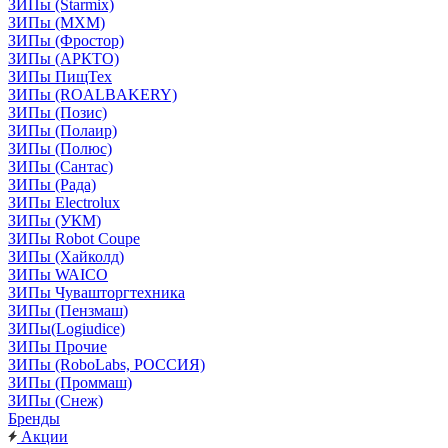
ЗИПы (Starmix)
ЗИПы (МХМ)
ЗИПы (Фростор)
ЗИПы (АРКТО)
ЗИПы ПищТех
ЗИПы (ROALBAKERY)
ЗИПы (Позис)
ЗИПы (Полаир)
ЗИПы (Полюс)
ЗИПы (Сантас)
ЗИПы (Рада)
ЗИПы Electrolux
ЗИПы (УКМ)
ЗИПы Robot Coupe
ЗИПы (Хайколд)
ЗИПы WAICO
ЗИПы Чувашторгтехника
ЗИПы (Пензмаш)
ЗИПы(Logiudice)
ЗИПы Прочие
ЗИПы (RoboLabs, РОССИЯ)
ЗИПы (Проммаш)
ЗИПы (Снеж)
Бренды
Акции