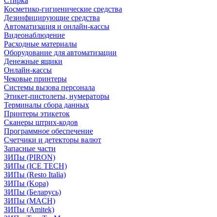
Стирка
Косметико-гигиенические средства
Дезинфицирующие средства
Автоматизация и онлайн-кассы
Видеонаблюдение
Расходные материалы
Оборудование для автоматизации
Денежные ящики
Онлайн-кассы
Чековые принтеры
Системы вызова персонала
Этикет-пистолеты, нумераторы
Терминалы сбора данных
Принтеры этикеток
Сканеры штрих-кодов
Программное обеспечение
Счетчики и детекторы валют
Запасные части
ЗИПы (PIRON)
ЗИПы (ICE TECH)
ЗИПы (Resto Italia)
ЗИПы (Kopa)
ЗИПы (Беларусь)
ЗИПы (MACH)
ЗИПы (Amitek)