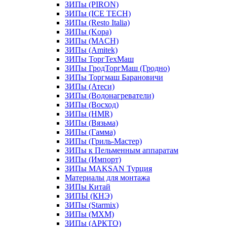
ЗИПы (PIRON)
ЗИПы (ICE TECH)
ЗИПы (Resto Italia)
ЗИПы (Kopa)
ЗИПы (MACH)
ЗИПы (Amitek)
ЗИПы ТоргТехМаш
ЗИПы ГродТоргМаш (Гродно)
ЗИПы Торгмаш Барановичи
ЗИПы (Атеси)
ЗИПы (Водонагреватели)
ЗИПы (Восход)
ЗИПы (HMR)
ЗИПы (Вязьма)
ЗИПы (Гамма)
ЗИПы (Гриль-Мастер)
ЗИПы к Пельменным аппаратам
ЗИПы (Импорт)
ЗИПы MAKSAN Турция
Материалы для монтажа
ЗИПы Китай
ЗИПЫ (КНЭ)
ЗИПы (Starmix)
ЗИПы (МХМ)
ЗИПы (АРКТО)