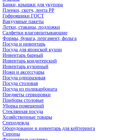
Банки, крышки для укупора
Пленки, скотч, лента РР
Гофроящики ГОСТ
Вакуумные пакеты
Лотки, стаканы, подложки
Салфетки влаговпитывающие
Формы, бумага, пергамент, фольга
Посуда и инвентарь
Посуда для японской кухни
Инвентарь барный
Инвентарь кондитерский
Инвентарь кухонный
Ножи и аксессуары
Посуда одноразовая
Посуда столовая
Посуда из поликарбоната
Предметы сервировки
Приборы столовые
Уборка помещений
Стеклянная посуда
Хозяйственные товары
Спецодежда
Оборудование и инвентарь для кейтеринга
Сиропы
Фуршетные системы