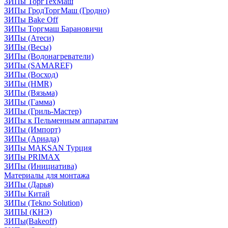
ЗИПы ТоргТехМаш
ЗИПы ГродТоргМаш (Гродно)
ЗИПы Bake Off
ЗИПы Торгмаш Барановичи
ЗИПы (Атеси)
ЗИПы (Весы)
ЗИПы (Водонагреватели)
ЗИПы (SAMAREF)
ЗИПы (Восход)
ЗИПы (HMR)
ЗИПы (Вязьма)
ЗИПы (Гамма)
ЗИПы (Гриль-Мастер)
ЗИПы к Пельменным аппаратам
ЗИПы (Импорт)
ЗИПы (Ариада)
ЗИПы MAKSAN Турция
ЗИПы PRIMAX
ЗИПы (Инициатива)
Материалы для монтажа
ЗИПы (Дарья)
ЗИПы Китай
ЗИПы (Tekno Solution)
ЗИПЫ (КНЭ)
ЗИПы(Bakeoff)