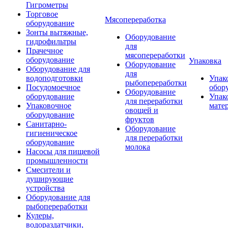
Гигрометры
Торговое
Мясопереработка
оборудование
Зонты вытяжные,
Оборудование
гидрофильтры
для
Прачечное
мясопереработки
оборудование
Упаковка
Оборудование
Оборудование для
для
водоподготовки
Упак
рыбопереработки
Посудомоечное
обор
Оборудование
оборудование
Упак
для переработки
Упаковочное
мате
овощей и
оборудование
фруктов
Санитарно-
Оборудование
гигиеническое
для переработки
оборудование
молока
Насосы для пищевой
промышленности
Смесители и
душирующие
устройства
Оборудование для
рыбопереработки
Кулеры,
водораздатчики,