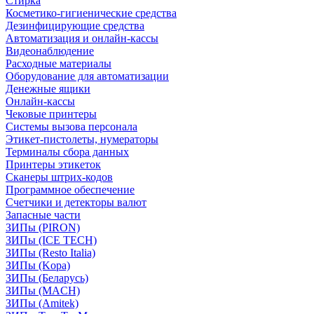
Стирка
Косметико-гигиенические средства
Дезинфицирующие средства
Автоматизация и онлайн-кассы
Видеонаблюдение
Расходные материалы
Оборудование для автоматизации
Денежные ящики
Онлайн-кассы
Чековые принтеры
Системы вызова персонала
Этикет-пистолеты, нумераторы
Терминалы сбора данных
Принтеры этикеток
Сканеры штрих-кодов
Программное обеспечение
Счетчики и детекторы валют
Запасные части
ЗИПы (PIRON)
ЗИПы (ICE TECH)
ЗИПы (Resto Italia)
ЗИПы (Kopa)
ЗИПы (Беларусь)
ЗИПы (MACH)
ЗИПы (Amitek)