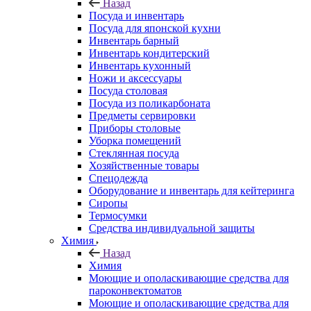
Назад
Посуда и инвентарь
Посуда для японской кухни
Инвентарь барный
Инвентарь кондитерский
Инвентарь кухонный
Ножи и аксессуары
Посуда столовая
Посуда из поликарбоната
Предметы сервировки
Приборы столовые
Уборка помещений
Стеклянная посуда
Хозяйственные товары
Спецодежда
Оборудование и инвентарь для кейтеринга
Сиропы
Термосумки
Средства индивидуальной защиты
Химия
Назад
Химия
Моющие и ополаскивающие средства для
пароконвектоматов
Моющие и ополаскивающие средства для