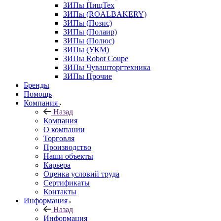
ЗИПы ПищТех
ЗИПы (ROALBAKERY)
ЗИПы (Позис)
ЗИПы (Полаир)
ЗИПы (Полюс)
ЗИПы (УКМ)
ЗИПы Robot Coupe
ЗИПы Чувашторгтехника
ЗИПы Прочие
Бренды
Помощь
Компания
Назад
Компания
О компании
Торговля
Производство
Наши объекты
Карьера
Оценка условий труда
Сертификаты
Контакты
Информация
Назад
Информация