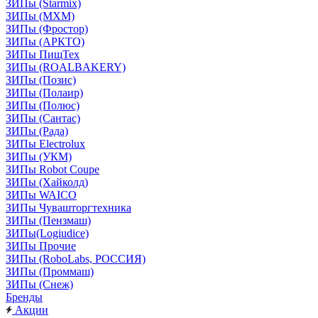
ЗИПы (Starmix)
ЗИПы (МХМ)
ЗИПы (Фростор)
ЗИПы (АРКТО)
ЗИПы ПищТех
ЗИПы (ROALBAKERY)
ЗИПы (Позис)
ЗИПы (Полаир)
ЗИПы (Полюс)
ЗИПы (Сантас)
ЗИПы (Рада)
ЗИПы Electrolux
ЗИПы (УКМ)
ЗИПы Robot Coupe
ЗИПы (Хайколд)
ЗИПы WAICO
ЗИПы Чувашторгтехника
ЗИПы (Пензмаш)
ЗИПы(Logiudice)
ЗИПы Прочие
ЗИПы (RoboLabs, РОССИЯ)
ЗИПы (Проммаш)
ЗИПы (Снеж)
Бренды
Акции