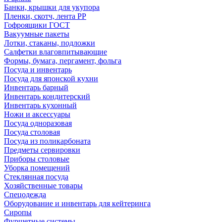
Банки, крышки для укупора
Пленки, скотч, лента РР
Гофроящики ГОСТ
Вакуумные пакеты
Лотки, стаканы, подложки
Салфетки влаговпитывающие
Формы, бумага, пергамент, фольга
Посуда и инвентарь
Посуда для японской кухни
Инвентарь барный
Инвентарь кондитерский
Инвентарь кухонный
Ножи и аксессуары
Посуда одноразовая
Посуда столовая
Посуда из поликарбоната
Предметы сервировки
Приборы столовые
Уборка помещений
Стеклянная посуда
Хозяйственные товары
Спецодежда
Оборудование и инвентарь для кейтеринга
Сиропы
Фуршетные системы