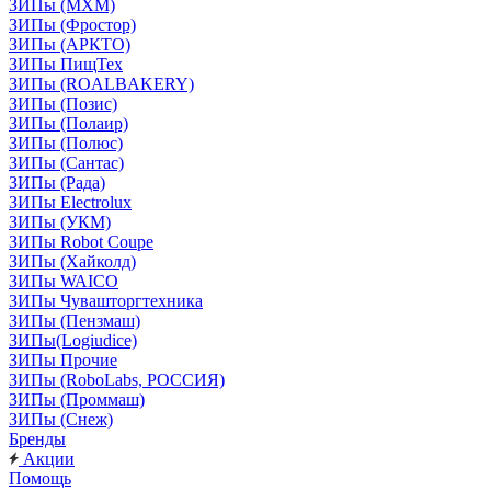
ЗИПы (МХМ)
ЗИПы (Фростор)
ЗИПы (АРКТО)
ЗИПы ПищТех
ЗИПы (ROALBAKERY)
ЗИПы (Позис)
ЗИПы (Полаир)
ЗИПы (Полюс)
ЗИПы (Сантас)
ЗИПы (Рада)
ЗИПы Electrolux
ЗИПы (УКМ)
ЗИПы Robot Coupe
ЗИПы (Хайколд)
ЗИПы WAICO
ЗИПы Чувашторгтехника
ЗИПы (Пензмаш)
ЗИПы(Logiudice)
ЗИПы Прочие
ЗИПы (RoboLabs, РОССИЯ)
ЗИПы (Проммаш)
ЗИПы (Снеж)
Бренды
Акции
Помощь