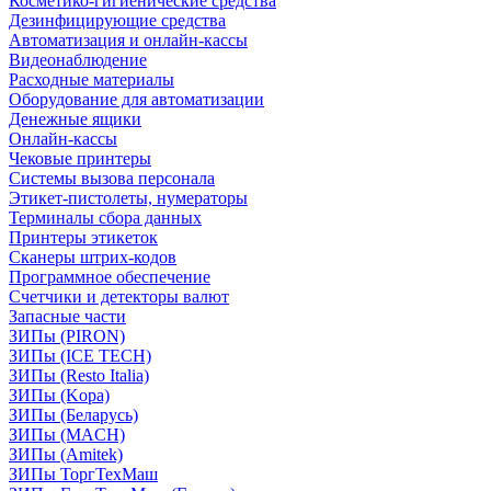
Косметико-гигиенические средства
Дезинфицирующие средства
Автоматизация и онлайн-кассы
Видеонаблюдение
Расходные материалы
Оборудование для автоматизации
Денежные ящики
Онлайн-кассы
Чековые принтеры
Системы вызова персонала
Этикет-пистолеты, нумераторы
Терминалы сбора данных
Принтеры этикеток
Сканеры штрих-кодов
Программное обеспечение
Счетчики и детекторы валют
Запасные части
ЗИПы (PIRON)
ЗИПы (ICE TECH)
ЗИПы (Resto Italia)
ЗИПы (Kopa)
ЗИПы (Беларусь)
ЗИПы (MACH)
ЗИПы (Amitek)
ЗИПы ТоргТехМаш