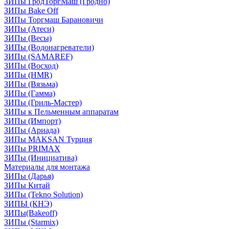
ЗИПы ГродТоргМаш (Гродно)
ЗИПы Bake Off
ЗИПы Торгмаш Барановичи
ЗИПы (Атеси)
ЗИПы (Весы)
ЗИПы (Водонагреватели)
ЗИПы (SAMAREF)
ЗИПы (Восход)
ЗИПы (HMR)
ЗИПы (Вязьма)
ЗИПы (Гамма)
ЗИПы (Гриль-Мастер)
ЗИПы к Пельменным аппаратам
ЗИПы (Импорт)
ЗИПы (Ариада)
ЗИПы MAKSAN Турция
ЗИПы PRIMAX
ЗИПы (Инициатива)
Материалы для монтажа
ЗИПы (Дарья)
ЗИПы Китай
ЗИПы (Tekno Solution)
ЗИПЫ (КНЭ)
ЗИПы(Bakeoff)
ЗИПы (Starmix)