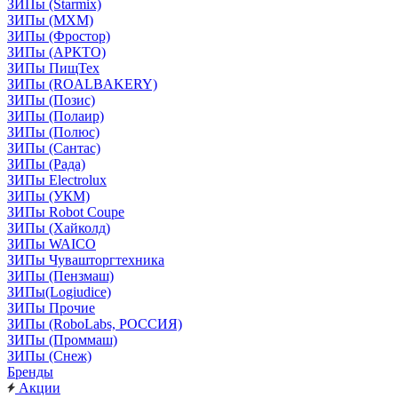
ЗИПы (Starmix)
ЗИПы (МХМ)
ЗИПы (Фростор)
ЗИПы (АРКТО)
ЗИПы ПищТех
ЗИПы (ROALBAKERY)
ЗИПы (Позис)
ЗИПы (Полаир)
ЗИПы (Полюс)
ЗИПы (Сантас)
ЗИПы (Рада)
ЗИПы Electrolux
ЗИПы (УКМ)
ЗИПы Robot Coupe
ЗИПы (Хайколд)
ЗИПы WAICO
ЗИПы Чувашторгтехника
ЗИПы (Пензмаш)
ЗИПы(Logiudice)
ЗИПы Прочие
ЗИПы (RoboLabs, РОССИЯ)
ЗИПы (Проммаш)
ЗИПы (Снеж)
Бренды
Акции