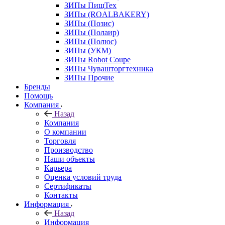
ЗИПы ПищТех
ЗИПы (ROALBAKERY)
ЗИПы (Позис)
ЗИПы (Полаир)
ЗИПы (Полюс)
ЗИПы (УКМ)
ЗИПы Robot Coupe
ЗИПы Чувашторгтехника
ЗИПы Прочие
Бренды
Помощь
Компания
Назад
Компания
О компании
Торговля
Производство
Наши объекты
Карьера
Оценка условий труда
Сертификаты
Контакты
Информация
Назад
Информация