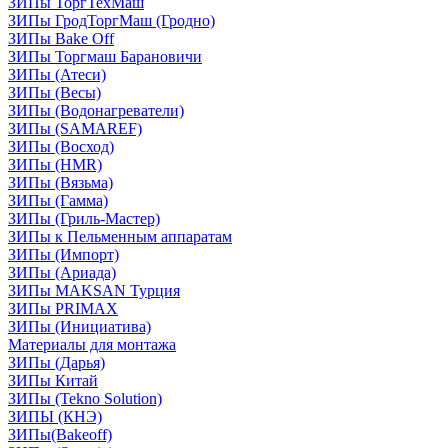
ЗИПы ТоргТехМаш
ЗИПы ГродТоргМаш (Гродно)
ЗИПы Bake Off
ЗИПы Торгмаш Барановичи
ЗИПы (Атеси)
ЗИПы (Весы)
ЗИПы (Водонагреватели)
ЗИПы (SAMAREF)
ЗИПы (Восход)
ЗИПы (HMR)
ЗИПы (Вязьма)
ЗИПы (Гамма)
ЗИПы (Гриль-Мастер)
ЗИПы к Пельменным аппаратам
ЗИПы (Импорт)
ЗИПы (Ариада)
ЗИПы MAKSAN Турция
ЗИПы PRIMAX
ЗИПы (Инициатива)
Материалы для монтажа
ЗИПы (Дарья)
ЗИПы Китай
ЗИПы (Tekno Solution)
ЗИПЫ (КНЭ)
ЗИПы(Bakeoff)