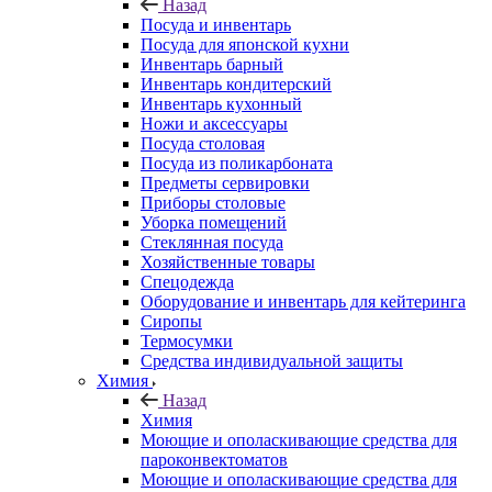
Назад
Посуда и инвентарь
Посуда для японской кухни
Инвентарь барный
Инвентарь кондитерский
Инвентарь кухонный
Ножи и аксессуары
Посуда столовая
Посуда из поликарбоната
Предметы сервировки
Приборы столовые
Уборка помещений
Стеклянная посуда
Хозяйственные товары
Спецодежда
Оборудование и инвентарь для кейтеринга
Сиропы
Термосумки
Средства индивидуальной защиты
Химия
Назад
Химия
Моющие и ополаскивающие средства для
пароконвектоматов
Моющие и ополаскивающие средства для