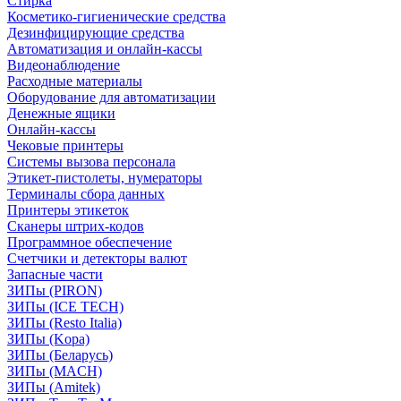
Стирка
Косметико-гигиенические средства
Дезинфицирующие средства
Автоматизация и онлайн-кассы
Видеонаблюдение
Расходные материалы
Оборудование для автоматизации
Денежные ящики
Онлайн-кассы
Чековые принтеры
Системы вызова персонала
Этикет-пистолеты, нумераторы
Терминалы сбора данных
Принтеры этикеток
Сканеры штрих-кодов
Программное обеспечение
Счетчики и детекторы валют
Запасные части
ЗИПы (PIRON)
ЗИПы (ICE TECH)
ЗИПы (Resto Italia)
ЗИПы (Kopa)
ЗИПы (Беларусь)
ЗИПы (MACH)
ЗИПы (Amitek)