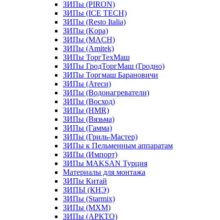
ЗИПы (PIRON)
ЗИПы (ICE TECH)
ЗИПы (Resto Italia)
ЗИПы (Kopa)
ЗИПы (MACH)
ЗИПы (Amitek)
ЗИПы ТоргТехМаш
ЗИПы ГродТоргМаш (Гродно)
ЗИПы Торгмаш Барановичи
ЗИПы (Атеси)
ЗИПы (Водонагреватели)
ЗИПы (Восход)
ЗИПы (HMR)
ЗИПы (Вязьма)
ЗИПы (Гамма)
ЗИПы (Гриль-Мастер)
ЗИПы к Пельменным аппаратам
ЗИПы (Импорт)
ЗИПы MAKSAN Турция
Материалы для монтажа
ЗИПы Китай
ЗИПЫ (КНЭ)
ЗИПы (Starmix)
ЗИПы (МХМ)
ЗИПы (АРКТО)