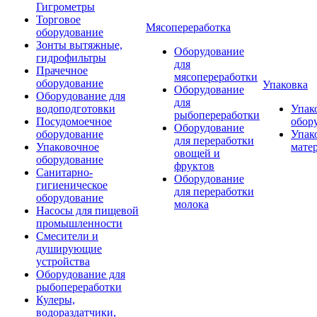
Гигрометры
Торговое
Мясопереработка
оборудование
Зонты вытяжные,
Оборудование
гидрофильтры
для
Прачечное
мясопереработки
оборудование
Упаковка
Оборудование
Оборудование для
для
водоподготовки
Упак
рыбопереработки
Посудомоечное
обор
Оборудование
оборудование
Упак
для переработки
Упаковочное
мате
овощей и
оборудование
фруктов
Санитарно-
Оборудование
гигиеническое
для переработки
оборудование
молока
Насосы для пищевой
промышленности
Смесители и
душирующие
устройства
Оборудование для
рыбопереработки
Кулеры,
водораздатчики,