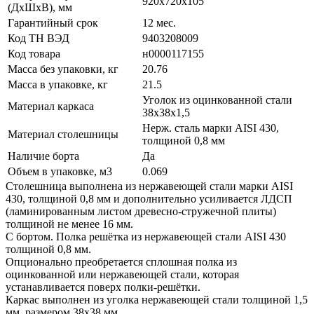
920х720х105
(ДхШхВ), мм
Гарантийный срок
12 мес.
Код ТН ВЭД
9403208009
Код товара
н0000117155
Масса без упаковки, кг
20.76
Масса в упаковке, кг
21.5
Уголок из оцинкованной стали
Материал каркаса
38х38х1,5
Нерж. сталь марки AISI 430,
Материал столешницы
толщиной 0,8 мм
Наличие борта
Да
Объем в упаковке, м3
0.069
Столешница выполнена из нержавеющей стали марки AISI
430, толщиной 0,8 мм и дополнительно усиливается ЛДСП
(ламинированным листом древесно-стружечной плиты)
толщиной не менее 16 мм.
С бортом. Полка решётка из нержавеющей стали AISI 430
толщиной 0,8 мм.
Опционально преобретается сплошная полка из
оцинкованной или нержавеющей стали, которая
устанавливается поверх полки-решётки.
Каркас выполнен из уголка нержавеющей стали толщиной 1,5
мм, размером 38х38 мм.