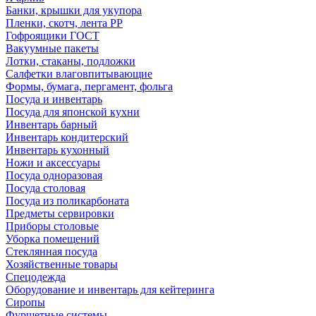
Банки, крышки для укупора
Пленки, скотч, лента РР
Гофроящики ГОСТ
Вакуумные пакеты
Лотки, стаканы, подложки
Салфетки влаговпитывающие
Формы, бумага, пергамент, фольга
Посуда и инвентарь
Посуда для японской кухни
Инвентарь барный
Инвентарь кондитерский
Инвентарь кухонный
Ножи и аксессуары
Посуда одноразовая
Посуда столовая
Посуда из поликарбоната
Предметы сервировки
Приборы столовые
Уборка помещений
Стеклянная посуда
Хозяйственные товары
Спецодежда
Оборудование и инвентарь для кейтеринга
Сиропы
Фуршетные системы