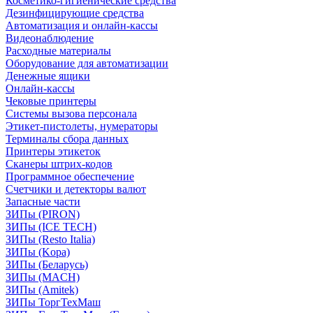
Косметико-гигиенические средства
Дезинфицирующие средства
Автоматизация и онлайн-кассы
Видеонаблюдение
Расходные материалы
Оборудование для автоматизации
Денежные ящики
Онлайн-кассы
Чековые принтеры
Системы вызова персонала
Этикет-пистолеты, нумераторы
Терминалы сбора данных
Принтеры этикеток
Сканеры штрих-кодов
Программное обеспечение
Счетчики и детекторы валют
Запасные части
ЗИПы (PIRON)
ЗИПы (ICE TECH)
ЗИПы (Resto Italia)
ЗИПы (Kopa)
ЗИПы (Беларусь)
ЗИПы (MACH)
ЗИПы (Amitek)
ЗИПы ТоргТехМаш