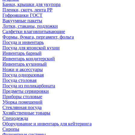
Банки, крышки для укупора
Пленки, скотч, лента РР
Гофроящики ГОСТ
Вакуумные пакеты
Лотки, стаканы, подложки
Салфетки влаговпитывающие
Формы, бумага, пергамент, фольга
Посуда и инвентарь
Посуда для японской кухни
Инвентарь барный
Инвентарь кондитерский
Инвентарь кухонный
Ножи и аксессуары
Посуда одноразовая
Посуда столовая
Посуда из поликарбоната
Предметы сервировки
Приборы столовые
Уборка помещений
Стеклянная посуда
Хозяйственные товары
Спецодежда
Оборудование и инвентарь для кейтеринга
Сиропы
Фуршетные системы