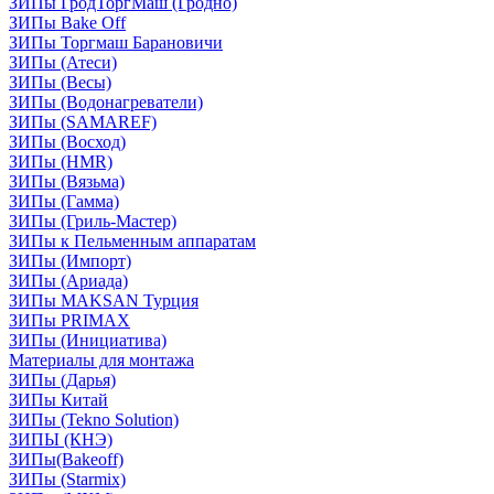
ЗИПы ГродТоргМаш (Гродно)
ЗИПы Bake Off
ЗИПы Торгмаш Барановичи
ЗИПы (Атеси)
ЗИПы (Весы)
ЗИПы (Водонагреватели)
ЗИПы (SAMAREF)
ЗИПы (Восход)
ЗИПы (HMR)
ЗИПы (Вязьма)
ЗИПы (Гамма)
ЗИПы (Гриль-Мастер)
ЗИПы к Пельменным аппаратам
ЗИПы (Импорт)
ЗИПы (Ариада)
ЗИПы MAKSAN Турция
ЗИПы PRIMAX
ЗИПы (Инициатива)
Материалы для монтажа
ЗИПы (Дарья)
ЗИПы Китай
ЗИПы (Tekno Solution)
ЗИПЫ (КНЭ)
ЗИПы(Bakeoff)
ЗИПы (Starmix)