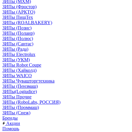
ЗИПы (МХМ)
ЗИПы (Фростор)
ЗИПы (АРКТО)
ЗИПы ПищТех
ЗИПы (ROALBAKERY)
ЗИПы (Позис)
ЗИПы (Полаир)
ЗИПы (Полюс)
ЗИПы (Сантас)
ЗИПы (Рада)
ЗИПы Electrolux
ЗИПы (УКМ)
ЗИПы Robot Coupe
ЗИПы (Хайколд)
ЗИПы WAICO
ЗИПы Чувашторгтехника
ЗИПы (Пензмаш)
ЗИПы(Logiudice)
ЗИПы Прочие
ЗИПы (RoboLabs, РОССИЯ)
ЗИПы (Проммаш)
ЗИПы (Снеж)
Бренды
Акции
Помощь