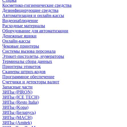
Стирка
Косметико-гигиенические средства
Дезинфицирующие средства
Автоматизация и онлайн-кассы
Видеонаблюдение
Расходные материалы
Оборудование для автоматизации
Денежные ящики
Онлайн-кассы
Чековые принтеры
Системы вызова персонала
Этикет-пистолеты, нумераторы
Терминалы сбора данных
Принтеры этикеток
Сканеры штрих-кодов
Программное обеспечение
Счетчики и детекторы валют
Запасные части
ЗИПы (PIRON)
ЗИПы (ICE TECH)
ЗИПы (Resto Italia)
ЗИПы (Kopa)
ЗИПы (Беларусь)
ЗИПы (MACH)
ЗИПы (Amitek)