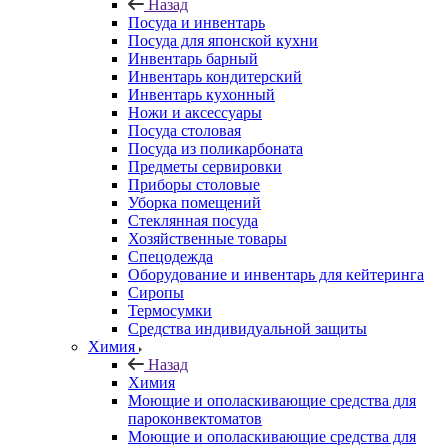
Назад
Посуда и инвентарь
Посуда для японской кухни
Инвентарь барный
Инвентарь кондитерский
Инвентарь кухонный
Ножи и аксессуары
Посуда столовая
Посуда из поликарбоната
Предметы сервировки
Приборы столовые
Уборка помещений
Стеклянная посуда
Хозяйственные товары
Спецодежда
Оборудование и инвентарь для кейтеринга
Сиропы
Термосумки
Средства индивидуальной защиты
Химия
Назад
Химия
Моющие и ополаскивающие средства для
пароконвектоматов
Моющие и ополаскивающие средства для