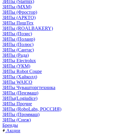
ЗИПы (Starmix)
ЗИПы (МХМ)
ЗИПы (Фростор)
ЗИПы (АРКТО)
ЗИПы ПищТех
ЗИПы (ROALBAKERY)
ЗИПы (Позис)
ЗИПы (Полаир)
ЗИПы (Полюс)
ЗИПы (Сантас)
ЗИПы (Рада)
ЗИПы Electrolux
ЗИПы (УКМ)
ЗИПы Robot Coupe
ЗИПы (Хайколд)
ЗИПы WAICO
ЗИПы Чувашторгтехника
ЗИПы (Пензмаш)
ЗИПы(Logiudice)
ЗИПы Прочие
ЗИПы (RoboLabs, РОССИЯ)
ЗИПы (Проммаш)
ЗИПы (Снеж)
Бренды
Акции