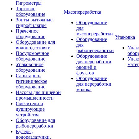
Гигрометры
Торговое
Мясопереработка
оборудование
Зонты вытяжные,
Оборудование
гидрофильтры
для
Прачечное
мясопереработки
оборудование
Упаковка
Оборудование
Оборудование для
для
водоподготовки
Упак
рыбопереработки
Посудомоечное
обор
Оборудование
оборудование
Упак
для переработки
Упаковочное
мате
овощей и
оборудование
фруктов
Санитарно-
Оборудование
гигиеническое
для переработки
оборудование
молока
Насосы для пищевой
промышленности
Смесители и
душирующие
устройства
Оборудование для
рыбопереработки
Кулеры,
водораздатчики,