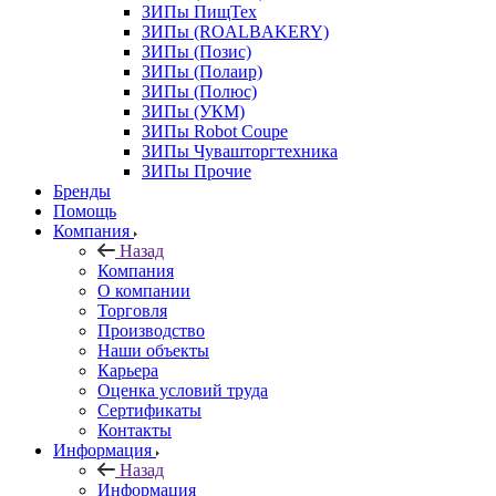
ЗИПы ПищТех
ЗИПы (ROALBAKERY)
ЗИПы (Позис)
ЗИПы (Полаир)
ЗИПы (Полюс)
ЗИПы (УКМ)
ЗИПы Robot Coupe
ЗИПы Чувашторгтехника
ЗИПы Прочие
Бренды
Помощь
Компания
Назад
Компания
О компании
Торговля
Производство
Наши объекты
Карьера
Оценка условий труда
Сертификаты
Контакты
Информация
Назад
Информация