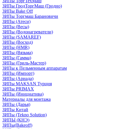
ЗИПы ТоргТехМаш
ЗИПы ГродТоргМаш (Гродно)
ЗИПы Bake Off
ЗИПы Торгмаш Барановичи
ЗИПы (Атеси)
ЗИПы (Весы)
ЗИПы (Водонагреватели)
ЗИПы (SAMAREF)
ЗИПы (Восход)
ЗИПы (HMR)
ЗИПы (Вязьма)
ЗИПы (Гамма)
ЗИПы (Гриль-Мастер)
ЗИПы к Пельменным аппаратам
ЗИПы (Импорт)
ЗИПы (Ариада)
ЗИПы MAKSAN Турция
ЗИПы PRIMAX
ЗИПы (Инициатива)
Материалы для монтажа
ЗИПы (Дарья)
ЗИПы Китай
ЗИПы (Tekno Solution)
ЗИПЫ (КНЭ)
ЗИПы(Bakeoff)