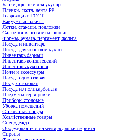
Банки, крышки для укупора
Пленки, скотч, лента РР
Гофроящики ГОСТ
Вакуумные пакеты
Лотки, стаканы, подложки
Салфетки влаговпитывающие
Формы, бумага, пергамент, фольга
Посуда и инвентарь
Посуда для японской кухни
Инвентарь барный
Инвентарь кондитерский
Инвентарь кухонный
Ножи и аксессуары
Посуда одноразовая
Посуда столовая
Посуда из поликарбоната
Предметы сервировки
Приборы столовые
Уборка помещений
Стеклянная посуда
Хозяйственные товары
Спецодежда
Оборудование и инвентарь для кейтеринга
Сиропы
Фуршетные системы