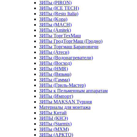
ЗИПы (PIRON)
ЗИПы (ICE TECH)
ЗИПы (Resto Italia)
ЗИПы (Kopa)
ЗИПы (MACH)
ЗИПы (Amitek)
ЗИПы ТоргТехМаш
ЗИПы ГродТоргМаш (Гродно)
ЗИПы Торгмаш Барановичи
ЗИПы (Атеси)
ЗИПы (Водонагреватели)
ЗИПы (Восход)
ЗИПы (HMR)
ЗИПы (Вязьма)
ЗИПы (Гамма)
ЗИПы (Гриль-Мастер)
ЗИПы к Пельменным аппаратам
ЗИПы (Импорт)
ЗИПы MAKSAN Турция
Материалы для монтажа
ЗИПы Китай
ЗИПЫ (КНЭ)
ЗИПы (Starmix)
ЗИПы (МХМ)
ЗИПы (АРКТО)