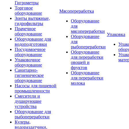
Гигрометры
Торговое
Мясопереработка
оборудование
Зонты вытяжные,
Оборудование
гидрофильтры
для
Прачечное
мясопереработки
оборудование
Упаковка
Оборудование
Оборудование для
для
водоподготовки
Упак
рыбопереработки
Посудомоечное
обор
Оборудование
оборудование
Упак
для переработки
Упаковочное
мате
овощей и
оборудование
фруктов
Санитарно-
Оборудование
гигиеническое
для переработки
оборудование
молока
Насосы для пищевой
промышленности
Смесители и
душирующие
устройства
Оборудование для
рыбопереработки
Кулеры,
водораздатчики,