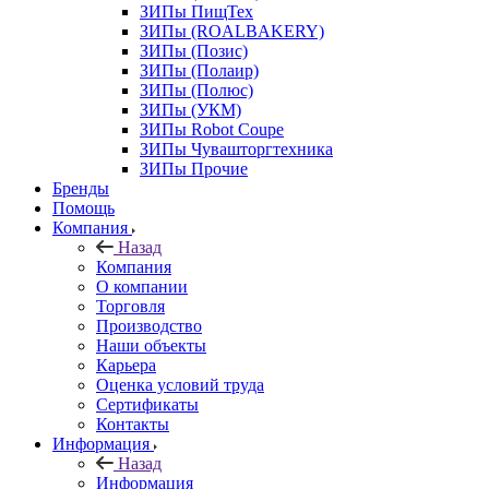
ЗИПы ПищТех
ЗИПы (ROALBAKERY)
ЗИПы (Позис)
ЗИПы (Полаир)
ЗИПы (Полюс)
ЗИПы (УКМ)
ЗИПы Robot Coupe
ЗИПы Чувашторгтехника
ЗИПы Прочие
Бренды
Помощь
Компания
Назад
Компания
О компании
Торговля
Производство
Наши объекты
Карьера
Оценка условий труда
Сертификаты
Контакты
Информация
Назад
Информация