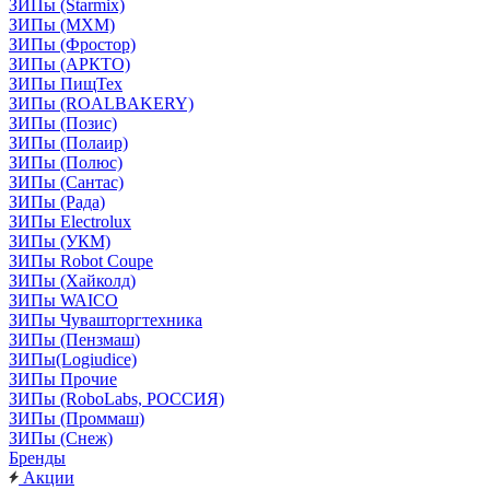
ЗИПы (Starmix)
ЗИПы (МХМ)
ЗИПы (Фростор)
ЗИПы (АРКТО)
ЗИПы ПищТех
ЗИПы (ROALBAKERY)
ЗИПы (Позис)
ЗИПы (Полаир)
ЗИПы (Полюс)
ЗИПы (Сантас)
ЗИПы (Рада)
ЗИПы Electrolux
ЗИПы (УКМ)
ЗИПы Robot Coupe
ЗИПы (Хайколд)
ЗИПы WAICO
ЗИПы Чувашторгтехника
ЗИПы (Пензмаш)
ЗИПы(Logiudice)
ЗИПы Прочие
ЗИПы (RoboLabs, РОССИЯ)
ЗИПы (Проммаш)
ЗИПы (Снеж)
Бренды
Акции