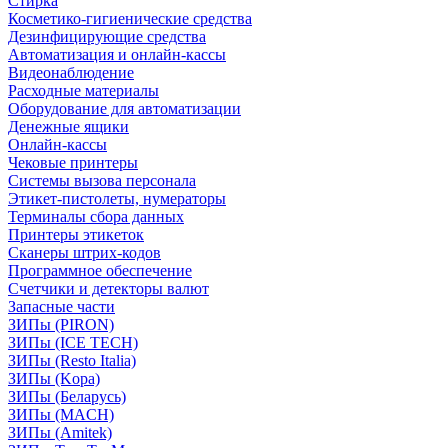
Стирка
Косметико-гигиенические средства
Дезинфицирующие средства
Автоматизация и онлайн-кассы
Видеонаблюдение
Расходные материалы
Оборудование для автоматизации
Денежные ящики
Онлайн-кассы
Чековые принтеры
Системы вызова персонала
Этикет-пистолеты, нумераторы
Терминалы сбора данных
Принтеры этикеток
Сканеры штрих-кодов
Программное обеспечение
Счетчики и детекторы валют
Запасные части
ЗИПы (PIRON)
ЗИПы (ICE TECH)
ЗИПы (Resto Italia)
ЗИПы (Kopa)
ЗИПы (Беларусь)
ЗИПы (MACH)
ЗИПы (Amitek)