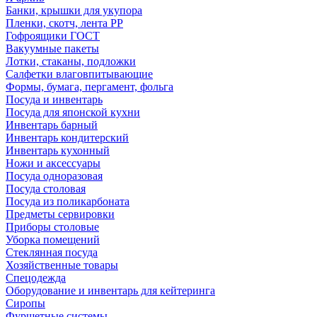
Банки, крышки для укупора
Пленки, скотч, лента РР
Гофроящики ГОСТ
Вакуумные пакеты
Лотки, стаканы, подложки
Салфетки влаговпитывающие
Формы, бумага, пергамент, фольга
Посуда и инвентарь
Посуда для японской кухни
Инвентарь барный
Инвентарь кондитерский
Инвентарь кухонный
Ножи и аксессуары
Посуда одноразовая
Посуда столовая
Посуда из поликарбоната
Предметы сервировки
Приборы столовые
Уборка помещений
Стеклянная посуда
Хозяйственные товары
Спецодежда
Оборудование и инвентарь для кейтеринга
Сиропы
Фуршетные системы