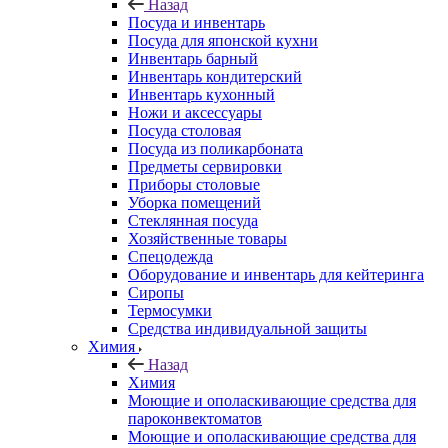
Назад
Посуда и инвентарь
Посуда для японской кухни
Инвентарь барный
Инвентарь кондитерский
Инвентарь кухонный
Ножи и аксессуары
Посуда столовая
Посуда из поликарбоната
Предметы сервировки
Приборы столовые
Уборка помещений
Стеклянная посуда
Хозяйственные товары
Спецодежда
Оборудование и инвентарь для кейтеринга
Сиропы
Термосумки
Средства индивидуальной защиты
Химия
Назад
Химия
Моющие и ополаскивающие средства для
пароконвектоматов
Моющие и ополаскивающие средства для