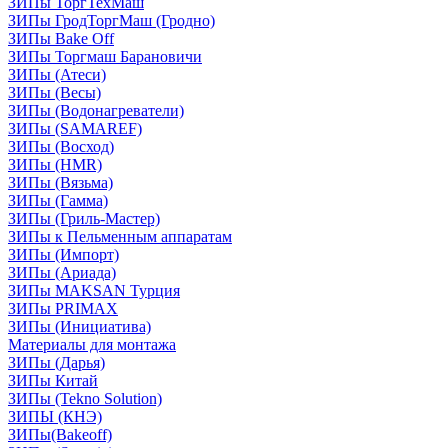
ЗИПы ТоргТехМаш
ЗИПы ГродТоргМаш (Гродно)
ЗИПы Bake Off
ЗИПы Торгмаш Барановичи
ЗИПы (Атеси)
ЗИПы (Весы)
ЗИПы (Водонагреватели)
ЗИПы (SAMAREF)
ЗИПы (Восход)
ЗИПы (HMR)
ЗИПы (Вязьма)
ЗИПы (Гамма)
ЗИПы (Гриль-Мастер)
ЗИПы к Пельменным аппаратам
ЗИПы (Импорт)
ЗИПы (Ариада)
ЗИПы MAKSAN Турция
ЗИПы PRIMAX
ЗИПы (Инициатива)
Материалы для монтажа
ЗИПы (Дарья)
ЗИПы Китай
ЗИПы (Tekno Solution)
ЗИПЫ (КНЭ)
ЗИПы(Bakeoff)