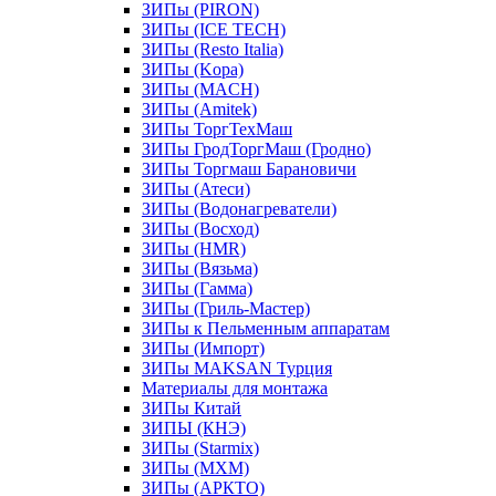
ЗИПы (PIRON)
ЗИПы (ICE TECH)
ЗИПы (Resto Italia)
ЗИПы (Kopa)
ЗИПы (MACH)
ЗИПы (Amitek)
ЗИПы ТоргТехМаш
ЗИПы ГродТоргМаш (Гродно)
ЗИПы Торгмаш Барановичи
ЗИПы (Атеси)
ЗИПы (Водонагреватели)
ЗИПы (Восход)
ЗИПы (HMR)
ЗИПы (Вязьма)
ЗИПы (Гамма)
ЗИПы (Гриль-Мастер)
ЗИПы к Пельменным аппаратам
ЗИПы (Импорт)
ЗИПы MAKSAN Турция
Материалы для монтажа
ЗИПы Китай
ЗИПЫ (КНЭ)
ЗИПы (Starmix)
ЗИПы (МХМ)
ЗИПы (АРКТО)