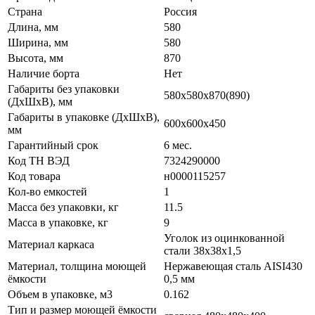
Страна
Россия
Длина, мм
580
Ширина, мм
580
Высота, мм
870
Наличие борта
Нет
Габариты без упаковки
580х580х870(890)
(ДхШхВ), мм
Габариты в упаковке (ДхШхВ),
600х600х450
мм
Гарантийный срок
6 мес.
Код ТН ВЭД
7324290000
Код товара
н0000115257
Кол-во емкостей
1
Масса без упаковки, кг
11.5
Масса в упаковке, кг
9
Уголок из оцинкованной
Материал каркаса
стали 38х38х1,5
Материал, толщина моющей
Нержавеющая сталь AISI430
ёмкости
0,5 мм
Объем в упаковке, м3
0.162
Тип и размер моющей ёмкости