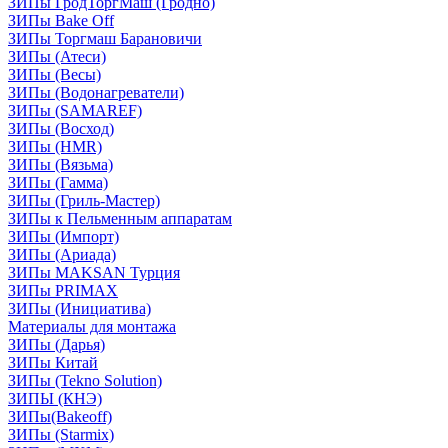
ЗИПы ГродТоргМаш (Гродно)
ЗИПы Bake Off
ЗИПы Торгмаш Барановичи
ЗИПы (Атеси)
ЗИПы (Весы)
ЗИПы (Водонагреватели)
ЗИПы (SAMAREF)
ЗИПы (Восход)
ЗИПы (HMR)
ЗИПы (Вязьма)
ЗИПы (Гамма)
ЗИПы (Гриль-Мастер)
ЗИПы к Пельменным аппаратам
ЗИПы (Импорт)
ЗИПы (Ариада)
ЗИПы MAKSAN Турция
ЗИПы PRIMAX
ЗИПы (Инициатива)
Материалы для монтажа
ЗИПы (Дарья)
ЗИПы Китай
ЗИПы (Tekno Solution)
ЗИПЫ (КНЭ)
ЗИПы(Bakeoff)
ЗИПы (Starmix)