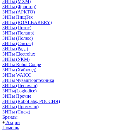
ЗИПы (МХМ)
ЗИПы (Фростор)
ЗИПы (АРКТО)
ЗИПы ПищТех
ЗИПы (ROALBAKERY)
ЗИПы (Позис)
ЗИПы (Полаир)
ЗИПы (Полюс)
ЗИПы (Сантас)
ЗИПы (Рада)
ЗИПы Electrolux
ЗИПы (УКМ)
ЗИПы Robot Coupe
ЗИПы (Хайколд)
ЗИПы WAICO
ЗИПы Чувашторгтехника
ЗИПы (Пензмаш)
ЗИПы(Logiudice)
ЗИПы Прочие
ЗИПы (RoboLabs, РОССИЯ)
ЗИПы (Проммаш)
ЗИПы (Снеж)
Бренды
Акции
Помощь