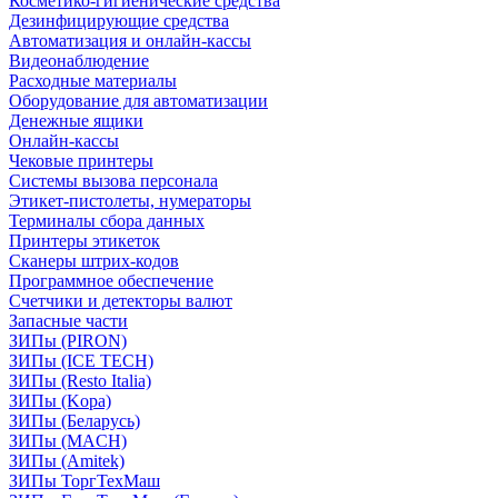
Косметико-гигиенические средства
Дезинфицирующие средства
Автоматизация и онлайн-кассы
Видеонаблюдение
Расходные материалы
Оборудование для автоматизации
Денежные ящики
Онлайн-кассы
Чековые принтеры
Системы вызова персонала
Этикет-пистолеты, нумераторы
Терминалы сбора данных
Принтеры этикеток
Сканеры штрих-кодов
Программное обеспечение
Счетчики и детекторы валют
Запасные части
ЗИПы (PIRON)
ЗИПы (ICE TECH)
ЗИПы (Resto Italia)
ЗИПы (Kopa)
ЗИПы (Беларусь)
ЗИПы (MACH)
ЗИПы (Amitek)
ЗИПы ТоргТехМаш