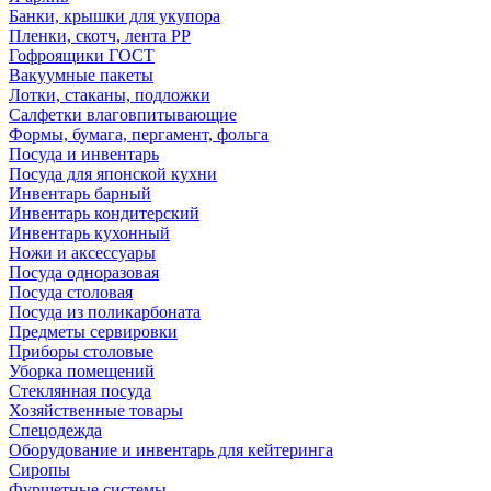
Банки, крышки для укупора
Пленки, скотч, лента РР
Гофроящики ГОСТ
Вакуумные пакеты
Лотки, стаканы, подложки
Салфетки влаговпитывающие
Формы, бумага, пергамент, фольга
Посуда и инвентарь
Посуда для японской кухни
Инвентарь барный
Инвентарь кондитерский
Инвентарь кухонный
Ножи и аксессуары
Посуда одноразовая
Посуда столовая
Посуда из поликарбоната
Предметы сервировки
Приборы столовые
Уборка помещений
Стеклянная посуда
Хозяйственные товары
Спецодежда
Оборудование и инвентарь для кейтеринга
Сиропы
Фуршетные системы