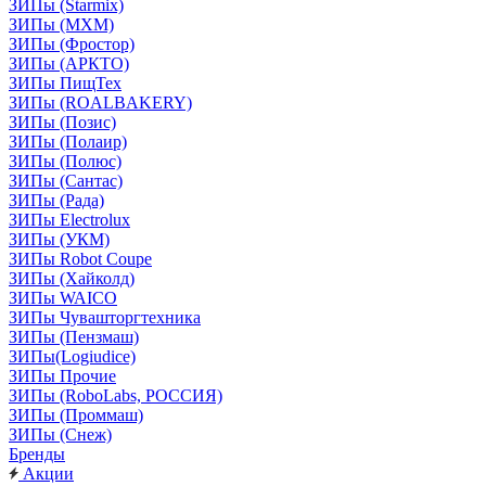
ЗИПы (Starmix)
ЗИПы (МХМ)
ЗИПы (Фростор)
ЗИПы (АРКТО)
ЗИПы ПищТех
ЗИПы (ROALBAKERY)
ЗИПы (Позис)
ЗИПы (Полаир)
ЗИПы (Полюс)
ЗИПы (Сантас)
ЗИПы (Рада)
ЗИПы Electrolux
ЗИПы (УКМ)
ЗИПы Robot Coupe
ЗИПы (Хайколд)
ЗИПы WAICO
ЗИПы Чувашторгтехника
ЗИПы (Пензмаш)
ЗИПы(Logiudice)
ЗИПы Прочие
ЗИПы (RoboLabs, РОССИЯ)
ЗИПы (Проммаш)
ЗИПы (Снеж)
Бренды
Акции