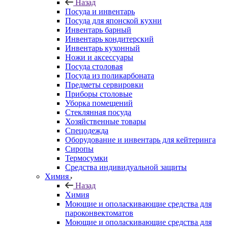
Назад
Посуда и инвентарь
Посуда для японской кухни
Инвентарь барный
Инвентарь кондитерский
Инвентарь кухонный
Ножи и аксессуары
Посуда столовая
Посуда из поликарбоната
Предметы сервировки
Приборы столовые
Уборка помещений
Стеклянная посуда
Хозяйственные товары
Спецодежда
Оборудование и инвентарь для кейтеринга
Сиропы
Термосумки
Средства индивидуальной защиты
Химия
Назад
Химия
Моющие и ополаскивающие средства для
пароконвектоматов
Моющие и ополаскивающие средства для