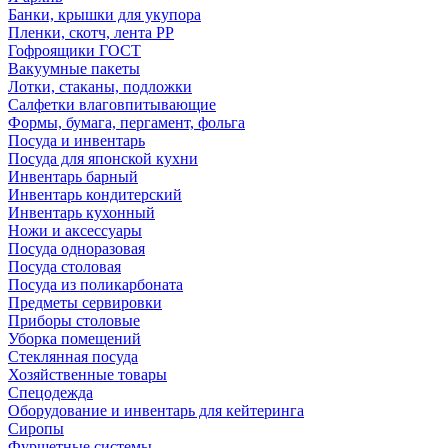
Банки, крышки для укупора
Пленки, скотч, лента РР
Гофроящики ГОСТ
Вакуумные пакеты
Лотки, стаканы, подложки
Салфетки влаговпитывающие
Формы, бумага, пергамент, фольга
Посуда и инвентарь
Посуда для японской кухни
Инвентарь барный
Инвентарь кондитерский
Инвентарь кухонный
Ножи и аксессуары
Посуда одноразовая
Посуда столовая
Посуда из поликарбоната
Предметы сервировки
Приборы столовые
Уборка помещений
Стеклянная посуда
Хозяйственные товары
Спецодежда
Оборудование и инвентарь для кейтеринга
Сиропы
Фуршетные системы