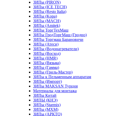
ЗИПы (PIRON)
ЗИПы (ICE TECH)
ЗИПы (Resto Italia)
ЗИПы (Kopa)
ЗИПы (MACH)
ЗИПы (Amitek)
ЗИПы ТоргТехМаш
ЗИПы ГродТоргМаш (Гродно)
ЗИПы Торгмаш Барановичи
ЗИПы (Атеси)
ЗИПы (Водонагреватели)
ЗИПы (Восход)
ЗИПы (HMR)
ЗИПы (Вязьма)
ЗИПы (Гамма)
ЗИПы (Гриль-Мастер)
ЗИПы к Пельменным аппаратам
ЗИПы (Импорт)
ЗИПы MAKSAN Турция
Материалы для монтажа
ЗИПы Китай
ЗИПЫ (КНЭ)
ЗИПы (Starmix)
ЗИПы (МХМ)
ЗИПы (АРКТО)