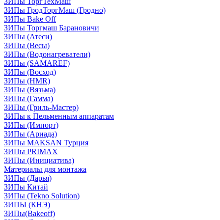
ЗИПы ТоргТехМаш
ЗИПы ГродТоргМаш (Гродно)
ЗИПы Bake Off
ЗИПы Торгмаш Барановичи
ЗИПы (Атеси)
ЗИПы (Весы)
ЗИПы (Водонагреватели)
ЗИПы (SAMAREF)
ЗИПы (Восход)
ЗИПы (HMR)
ЗИПы (Вязьма)
ЗИПы (Гамма)
ЗИПы (Гриль-Мастер)
ЗИПы к Пельменным аппаратам
ЗИПы (Импорт)
ЗИПы (Ариада)
ЗИПы MAKSAN Турция
ЗИПы PRIMAX
ЗИПы (Инициатива)
Материалы для монтажа
ЗИПы (Дарья)
ЗИПы Китай
ЗИПы (Tekno Solution)
ЗИПЫ (КНЭ)
ЗИПы(Bakeoff)