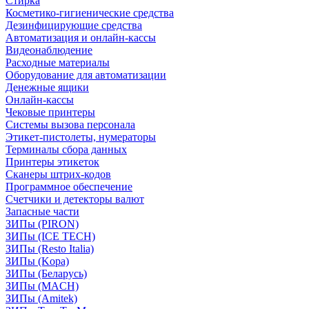
Стирка
Косметико-гигиенические средства
Дезинфицирующие средства
Автоматизация и онлайн-кассы
Видеонаблюдение
Расходные материалы
Оборудование для автоматизации
Денежные ящики
Онлайн-кассы
Чековые принтеры
Системы вызова персонала
Этикет-пистолеты, нумераторы
Терминалы сбора данных
Принтеры этикеток
Сканеры штрих-кодов
Программное обеспечение
Счетчики и детекторы валют
Запасные части
ЗИПы (PIRON)
ЗИПы (ICE TECH)
ЗИПы (Resto Italia)
ЗИПы (Kopa)
ЗИПы (Беларусь)
ЗИПы (MACH)
ЗИПы (Amitek)