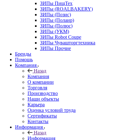
ЗИПы ПищТех
ЗИПы (ROALBAKERY)
ЗИПы (Позис)
ЗИПы (Полаир)
ЗИПы (Полюс)
ЗИПы (УКМ)
ЗИПы Robot Coupe
ЗИПы Чувашторгтехника
ЗИПы Прочие
Бренды
Помощь
Компания
Назад
Компания
О компании
Торговля
Производство
Наши объекты
Карьера
Оценка условий труда
Сертификаты
Контакты
Информация
Назад
Информация