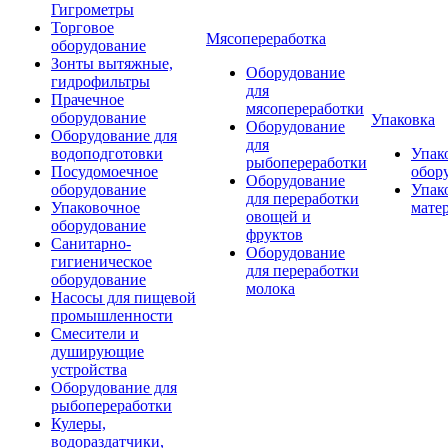
Гигрометры
Торговое
Мясопереработка
оборудование
Зонты вытяжные,
Оборудование
гидрофильтры
для
Прачечное
мясопереработки
оборудование
Упаковка
Оборудование
Оборудование для
для
водоподготовки
Упак
рыбопереработки
Посудомоечное
обор
Оборудование
оборудование
Упак
для переработки
Упаковочное
мате
овощей и
оборудование
фруктов
Санитарно-
Оборудование
гигиеническое
для переработки
оборудование
молока
Насосы для пищевой
промышленности
Смесители и
душирующие
устройства
Оборудование для
рыбопереработки
Кулеры,
водораздатчики,