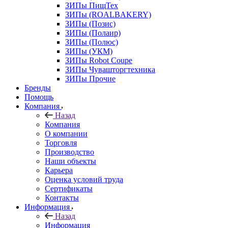
ЗИПы ПищТех
ЗИПы (ROALBAKERY)
ЗИПы (Позис)
ЗИПы (Полаир)
ЗИПы (Полюс)
ЗИПы (УКМ)
ЗИПы Robot Coupe
ЗИПы Чувашторгтехника
ЗИПы Прочие
Бренды
Помощь
Компания
Назад
Компания
О компании
Торговля
Производство
Наши объекты
Карьера
Оценка условий труда
Сертификаты
Контакты
Информация
Назад
Информация