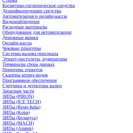
Стирка
Косметико-гигиенические средства
Дезинфицирующие средства
Автоматизация и онлайн-кассы
Видеонаблюдение
Расходные материалы
Оборудование для автоматизации
Денежные ящики
Онлайн-кассы
Чековые принтеры
Системы вызова персонала
Этикет-пистолеты, нумераторы
Терминалы сбора данных
Принтеры этикеток
Сканеры штрих-кодов
Программное обеспечение
Счетчики и детекторы валют
Запасные части
ЗИПы (PIRON)
ЗИПы (ICE TECH)
ЗИПы (Resto Italia)
ЗИПы (Kopa)
ЗИПы (Беларусь)
ЗИПы (MACH)
ЗИПы (Amitek)