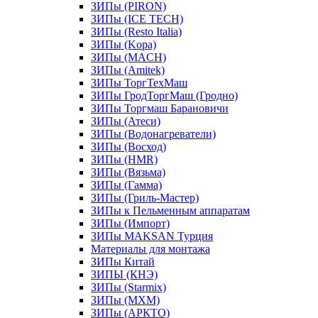
ЗИПы (PIRON)
ЗИПы (ICE TECH)
ЗИПы (Resto Italia)
ЗИПы (Kopa)
ЗИПы (MACH)
ЗИПы (Amitek)
ЗИПы ТоргТехМаш
ЗИПы ГродТоргМаш (Гродно)
ЗИПы Торгмаш Барановичи
ЗИПы (Атеси)
ЗИПы (Водонагреватели)
ЗИПы (Восход)
ЗИПы (HMR)
ЗИПы (Вязьма)
ЗИПы (Гамма)
ЗИПы (Гриль-Мастер)
ЗИПы к Пельменным аппаратам
ЗИПы (Импорт)
ЗИПы MAKSAN Турция
Материалы для монтажа
ЗИПы Китай
ЗИПЫ (КНЭ)
ЗИПы (Starmix)
ЗИПы (МХМ)
ЗИПы (АРКТО)