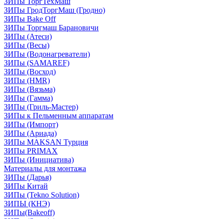
ЗИПы ТоргТехМаш
ЗИПы ГродТоргМаш (Гродно)
ЗИПы Bake Off
ЗИПы Торгмаш Барановичи
ЗИПы (Атеси)
ЗИПы (Весы)
ЗИПы (Водонагреватели)
ЗИПы (SAMAREF)
ЗИПы (Восход)
ЗИПы (HMR)
ЗИПы (Вязьма)
ЗИПы (Гамма)
ЗИПы (Гриль-Мастер)
ЗИПы к Пельменным аппаратам
ЗИПы (Импорт)
ЗИПы (Ариада)
ЗИПы MAKSAN Турция
ЗИПы PRIMAX
ЗИПы (Инициатива)
Материалы для монтажа
ЗИПы (Дарья)
ЗИПы Китай
ЗИПы (Tekno Solution)
ЗИПЫ (КНЭ)
ЗИПы(Bakeoff)