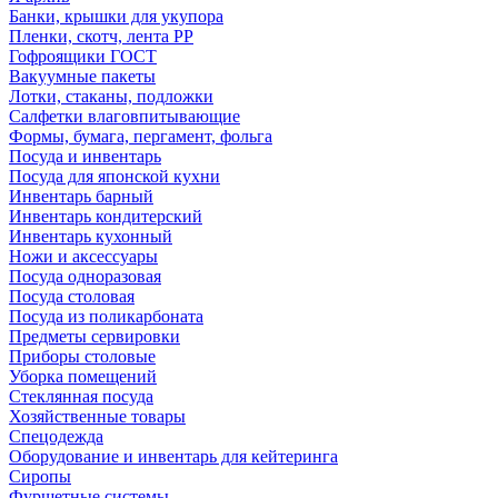
Банки, крышки для укупора
Пленки, скотч, лента РР
Гофроящики ГОСТ
Вакуумные пакеты
Лотки, стаканы, подложки
Салфетки влаговпитывающие
Формы, бумага, пергамент, фольга
Посуда и инвентарь
Посуда для японской кухни
Инвентарь барный
Инвентарь кондитерский
Инвентарь кухонный
Ножи и аксессуары
Посуда одноразовая
Посуда столовая
Посуда из поликарбоната
Предметы сервировки
Приборы столовые
Уборка помещений
Стеклянная посуда
Хозяйственные товары
Спецодежда
Оборудование и инвентарь для кейтеринга
Сиропы
Фуршетные системы