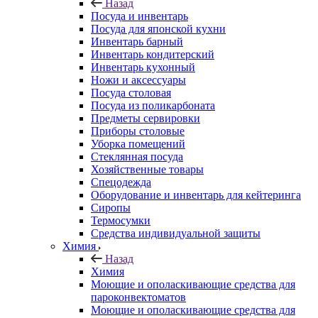
Назад
Посуда и инвентарь
Посуда для японской кухни
Инвентарь барный
Инвентарь кондитерский
Инвентарь кухонный
Ножи и аксессуары
Посуда столовая
Посуда из поликарбоната
Предметы сервировки
Приборы столовые
Уборка помещений
Стеклянная посуда
Хозяйственные товары
Спецодежда
Оборудование и инвентарь для кейтеринга
Сиропы
Термосумки
Средства индивидуальной защиты
Химия
Назад
Химия
Моющие и ополаскивающие средства для
пароконвектоматов
Моющие и ополаскивающие средства для