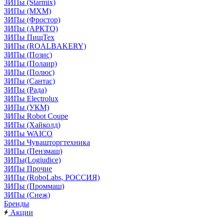
ЗИПы (Starmix)
ЗИПы (МХМ)
ЗИПы (Фростор)
ЗИПы (АРКТО)
ЗИПы ПищТех
ЗИПы (ROALBAKERY)
ЗИПы (Позис)
ЗИПы (Полаир)
ЗИПы (Полюс)
ЗИПы (Сантас)
ЗИПы (Рада)
ЗИПы Electrolux
ЗИПы (УКМ)
ЗИПы Robot Coupe
ЗИПы (Хайколд)
ЗИПы WAICO
ЗИПы Чувашторгтехника
ЗИПы (Пензмаш)
ЗИПы(Logiudice)
ЗИПы Прочие
ЗИПы (RoboLabs, РОССИЯ)
ЗИПы (Проммаш)
ЗИПы (Снеж)
Бренды
Акции