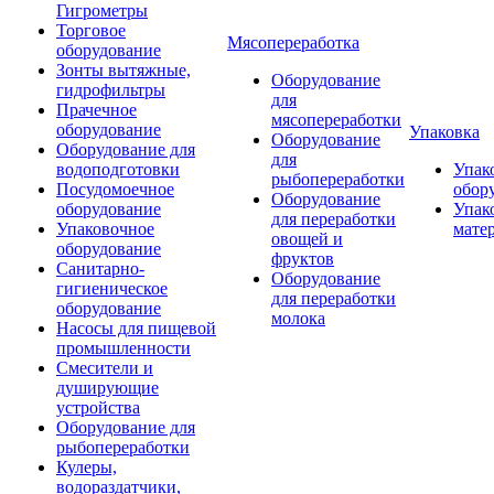
Гигрометры
Торговое
Мясопереработка
оборудование
Зонты вытяжные,
Оборудование
гидрофильтры
для
Прачечное
мясопереработки
оборудование
Упаковка
Оборудование
Оборудование для
для
водоподготовки
Упак
рыбопереработки
Посудомоечное
обор
Оборудование
оборудование
Упак
для переработки
Упаковочное
мате
овощей и
оборудование
фруктов
Санитарно-
Оборудование
гигиеническое
для переработки
оборудование
молока
Насосы для пищевой
промышленности
Смесители и
душирующие
устройства
Оборудование для
рыбопереработки
Кулеры,
водораздатчики,