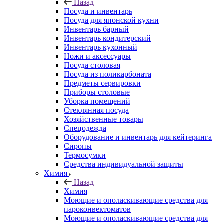
Назад
Посуда и инвентарь
Посуда для японской кухни
Инвентарь барный
Инвентарь кондитерский
Инвентарь кухонный
Ножи и аксессуары
Посуда столовая
Посуда из поликарбоната
Предметы сервировки
Приборы столовые
Уборка помещений
Стеклянная посуда
Хозяйственные товары
Спецодежда
Оборудование и инвентарь для кейтеринга
Сиропы
Термосумки
Средства индивидуальной защиты
Химия
Назад
Химия
Моющие и ополаскивающие средства для
пароконвектоматов
Моющие и ополаскивающие средства для