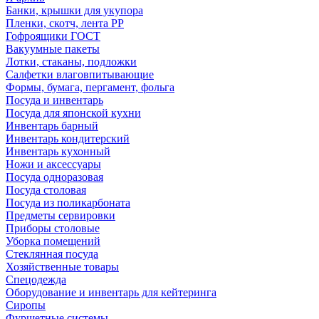
Банки, крышки для укупора
Пленки, скотч, лента РР
Гофроящики ГОСТ
Вакуумные пакеты
Лотки, стаканы, подложки
Салфетки влаговпитывающие
Формы, бумага, пергамент, фольга
Посуда и инвентарь
Посуда для японской кухни
Инвентарь барный
Инвентарь кондитерский
Инвентарь кухонный
Ножи и аксессуары
Посуда одноразовая
Посуда столовая
Посуда из поликарбоната
Предметы сервировки
Приборы столовые
Уборка помещений
Стеклянная посуда
Хозяйственные товары
Спецодежда
Оборудование и инвентарь для кейтеринга
Сиропы
Фуршетные системы