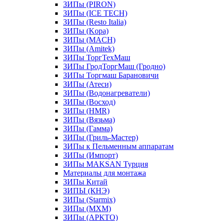
ЗИПы (PIRON)
ЗИПы (ICE TECH)
ЗИПы (Resto Italia)
ЗИПы (Kopa)
ЗИПы (MACH)
ЗИПы (Amitek)
ЗИПы ТоргТехМаш
ЗИПы ГродТоргМаш (Гродно)
ЗИПы Торгмаш Барановичи
ЗИПы (Атеси)
ЗИПы (Водонагреватели)
ЗИПы (Восход)
ЗИПы (HMR)
ЗИПы (Вязьма)
ЗИПы (Гамма)
ЗИПы (Гриль-Мастер)
ЗИПы к Пельменным аппаратам
ЗИПы (Импорт)
ЗИПы MAKSAN Турция
Материалы для монтажа
ЗИПы Китай
ЗИПЫ (КНЭ)
ЗИПы (Starmix)
ЗИПы (МХМ)
ЗИПы (АРКТО)