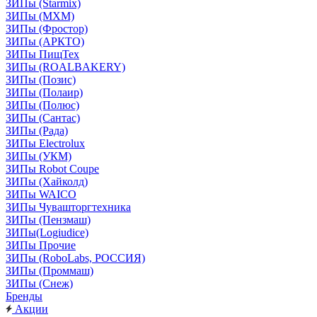
ЗИПы (Starmix)
ЗИПы (МХМ)
ЗИПы (Фростор)
ЗИПы (АРКТО)
ЗИПы ПищТех
ЗИПы (ROALBAKERY)
ЗИПы (Позис)
ЗИПы (Полаир)
ЗИПы (Полюс)
ЗИПы (Сантас)
ЗИПы (Рада)
ЗИПы Electrolux
ЗИПы (УКМ)
ЗИПы Robot Coupe
ЗИПы (Хайколд)
ЗИПы WAICO
ЗИПы Чувашторгтехника
ЗИПы (Пензмаш)
ЗИПы(Logiudice)
ЗИПы Прочие
ЗИПы (RoboLabs, РОССИЯ)
ЗИПы (Проммаш)
ЗИПы (Снеж)
Бренды
Акции