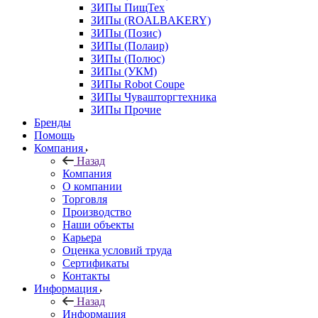
ЗИПы ПищТех
ЗИПы (ROALBAKERY)
ЗИПы (Позис)
ЗИПы (Полаир)
ЗИПы (Полюс)
ЗИПы (УКМ)
ЗИПы Robot Coupe
ЗИПы Чувашторгтехника
ЗИПы Прочие
Бренды
Помощь
Компания
Назад
Компания
О компании
Торговля
Производство
Наши объекты
Карьера
Оценка условий труда
Сертификаты
Контакты
Информация
Назад
Информация