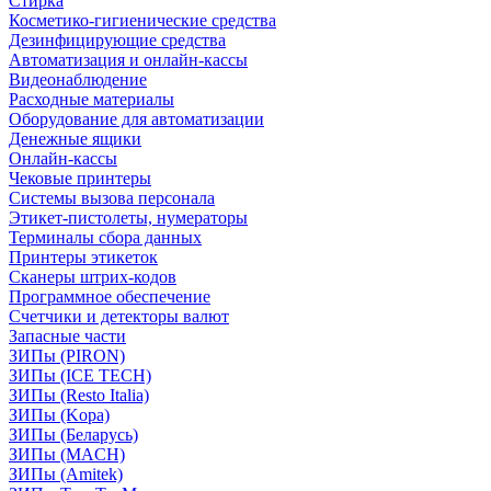
Стирка
Косметико-гигиенические средства
Дезинфицирующие средства
Автоматизация и онлайн-кассы
Видеонаблюдение
Расходные материалы
Оборудование для автоматизации
Денежные ящики
Онлайн-кассы
Чековые принтеры
Системы вызова персонала
Этикет-пистолеты, нумераторы
Терминалы сбора данных
Принтеры этикеток
Сканеры штрих-кодов
Программное обеспечение
Счетчики и детекторы валют
Запасные части
ЗИПы (PIRON)
ЗИПы (ICE TECH)
ЗИПы (Resto Italia)
ЗИПы (Kopa)
ЗИПы (Беларусь)
ЗИПы (MACH)
ЗИПы (Amitek)