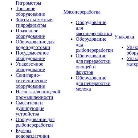
Гигрометры
Торговое
Мясопереработка
оборудование
Зонты вытяжные,
Оборудование
гидрофильтры
для
Прачечное
мясопереработки
оборудование
Упаковка
Оборудование
Оборудование для
для
водоподготовки
Упак
рыбопереработки
Посудомоечное
обор
Оборудование
оборудование
Упак
для переработки
Упаковочное
мате
овощей и
оборудование
фруктов
Санитарно-
Оборудование
гигиеническое
для переработки
оборудование
молока
Насосы для пищевой
промышленности
Смесители и
душирующие
устройства
Оборудование для
рыбопереработки
Кулеры,
водораздатчики,