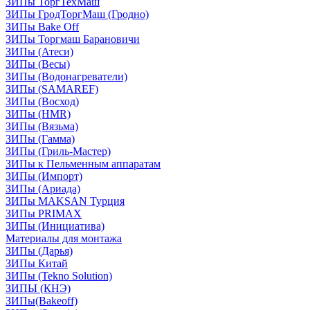
ЗИПы ТоргТехМаш
ЗИПы ГродТоргМаш (Гродно)
ЗИПы Bake Off
ЗИПы Торгмаш Барановичи
ЗИПы (Атеси)
ЗИПы (Весы)
ЗИПы (Водонагреватели)
ЗИПы (SAMAREF)
ЗИПы (Восход)
ЗИПы (HMR)
ЗИПы (Вязьма)
ЗИПы (Гамма)
ЗИПы (Гриль-Мастер)
ЗИПы к Пельменным аппаратам
ЗИПы (Импорт)
ЗИПы (Ариада)
ЗИПы MAKSAN Турция
ЗИПы PRIMAX
ЗИПы (Инициатива)
Материалы для монтажа
ЗИПы (Дарья)
ЗИПы Китай
ЗИПы (Tekno Solution)
ЗИПЫ (КНЭ)
ЗИПы(Bakeoff)