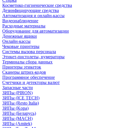
Стирка
Косметико-гигиенические средства
Дезинфицирующие средства
Автоматизация и онлайн-кассы
Видеонаблюдение
Расходные материалы
Оборудование для автоматизации
Денежные ящики
Онлайн-кассы
Чековые принтеры
Системы вызова персонала
Этикет-пистолеты, нумераторы
Терминалы сбора данных
Принтеры этикеток
Сканеры штрих-кодов
Программное обеспечение
Счетчики и детекторы валют
Запасные части
ЗИПы (PIRON)
ЗИПы (ICE TECH)
ЗИПы (Resto Italia)
ЗИПы (Kopa)
ЗИПы (Беларусь)
ЗИПы (MACH)
ЗИПы (Amitek)