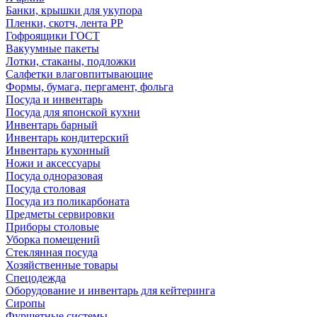
Банки, крышки для укупора
Пленки, скотч, лента РР
Гофроящики ГОСТ
Вакуумные пакеты
Лотки, стаканы, подложки
Салфетки влаговпитывающие
Формы, бумага, пергамент, фольга
Посуда и инвентарь
Посуда для японской кухни
Инвентарь барный
Инвентарь кондитерский
Инвентарь кухонный
Ножи и аксессуары
Посуда одноразовая
Посуда столовая
Посуда из поликарбоната
Предметы сервировки
Приборы столовые
Уборка помещений
Стеклянная посуда
Хозяйственные товары
Спецодежда
Оборудование и инвентарь для кейтеринга
Сиропы
Фуршетные системы