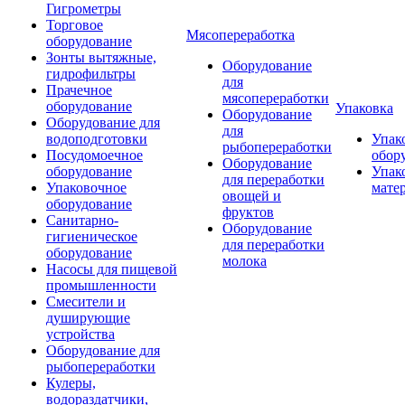
Гигрометры
Торговое
Мясопереработка
оборудование
Зонты вытяжные,
Оборудование
гидрофильтры
для
Прачечное
мясопереработки
оборудование
Упаковка
Оборудование
Оборудование для
для
водоподготовки
Упак
рыбопереработки
Посудомоечное
обор
Оборудование
оборудование
Упак
для переработки
Упаковочное
мате
овощей и
оборудование
фруктов
Санитарно-
Оборудование
гигиеническое
для переработки
оборудование
молока
Насосы для пищевой
промышленности
Смесители и
душирующие
устройства
Оборудование для
рыбопереработки
Кулеры,
водораздатчики,