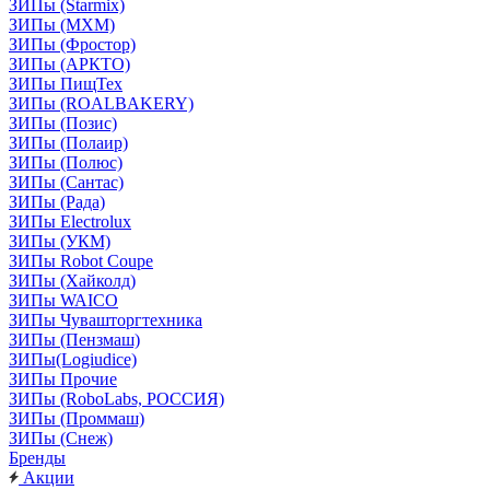
ЗИПы (Starmix)
ЗИПы (МХМ)
ЗИПы (Фростор)
ЗИПы (АРКТО)
ЗИПы ПищТех
ЗИПы (ROALBAKERY)
ЗИПы (Позис)
ЗИПы (Полаир)
ЗИПы (Полюс)
ЗИПы (Сантас)
ЗИПы (Рада)
ЗИПы Electrolux
ЗИПы (УКМ)
ЗИПы Robot Coupe
ЗИПы (Хайколд)
ЗИПы WAICO
ЗИПы Чувашторгтехника
ЗИПы (Пензмаш)
ЗИПы(Logiudice)
ЗИПы Прочие
ЗИПы (RoboLabs, РОССИЯ)
ЗИПы (Проммаш)
ЗИПы (Снеж)
Бренды
Акции