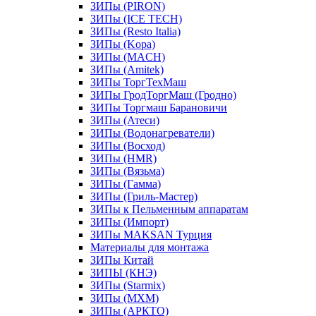
ЗИПы (PIRON)
ЗИПы (ICE TECH)
ЗИПы (Resto Italia)
ЗИПы (Kopa)
ЗИПы (MACH)
ЗИПы (Amitek)
ЗИПы ТоргТехМаш
ЗИПы ГродТоргМаш (Гродно)
ЗИПы Торгмаш Барановичи
ЗИПы (Атеси)
ЗИПы (Водонагреватели)
ЗИПы (Восход)
ЗИПы (HMR)
ЗИПы (Вязьма)
ЗИПы (Гамма)
ЗИПы (Гриль-Мастер)
ЗИПы к Пельменным аппаратам
ЗИПы (Импорт)
ЗИПы MAKSAN Турция
Материалы для монтажа
ЗИПы Китай
ЗИПЫ (КНЭ)
ЗИПы (Starmix)
ЗИПы (МХМ)
ЗИПы (АРКТО)