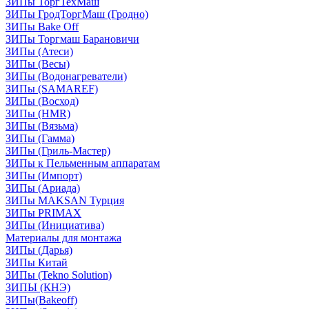
ЗИПы ТоргТехМаш
ЗИПы ГродТоргМаш (Гродно)
ЗИПы Bake Off
ЗИПы Торгмаш Барановичи
ЗИПы (Атеси)
ЗИПы (Весы)
ЗИПы (Водонагреватели)
ЗИПы (SAMAREF)
ЗИПы (Восход)
ЗИПы (HMR)
ЗИПы (Вязьма)
ЗИПы (Гамма)
ЗИПы (Гриль-Мастер)
ЗИПы к Пельменным аппаратам
ЗИПы (Импорт)
ЗИПы (Ариада)
ЗИПы MAKSAN Турция
ЗИПы PRIMAX
ЗИПы (Инициатива)
Материалы для монтажа
ЗИПы (Дарья)
ЗИПы Китай
ЗИПы (Tekno Solution)
ЗИПЫ (КНЭ)
ЗИПы(Bakeoff)