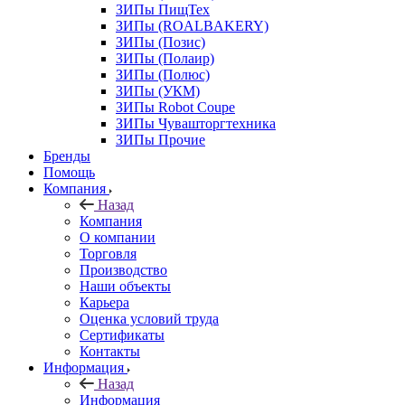
ЗИПы ПищТех
ЗИПы (ROALBAKERY)
ЗИПы (Позис)
ЗИПы (Полаир)
ЗИПы (Полюс)
ЗИПы (УКМ)
ЗИПы Robot Coupe
ЗИПы Чувашторгтехника
ЗИПы Прочие
Бренды
Помощь
Компания
Назад
Компания
О компании
Торговля
Производство
Наши объекты
Карьера
Оценка условий труда
Сертификаты
Контакты
Информация
Назад
Информация