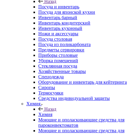
Назад
Посуда и инвентарь
Посуда для японской кухни
Инвентарь барный
Инвентарь кондитерский
Инвентарь кухонный
Ножи и аксессуары
Посуда столовая
Посуда из поликарбоната
Предметы сервировки
Приборы столовые
Уборка помещений
Стеклянная посуда
Хозяйственные товары
Спецодежда
Оборудование и инвентарь для кейтеринга
Сиропы
Термосумки
Средства индивидуальной защиты
Химия
Назад
Химия
Моющие и ополаскивающие средства для
пароконвектоматов
Моющие и ополаскивающие средства для